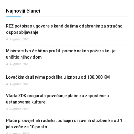
Najnoviji članci
REZ potpisao ugovore s kandidatima odabranim za stručno
osposobljavanje
4. Augusta 2026.
Ministarstvo će hitno pružiti pomoć nakon požara koji je
uništio njihov dom
4. Augusta 2026.
Lovačkim društvima podrška u iznosu od 138.000 KM
4. Augusta 2026.
Vlada ZDK osigurala povećanje plaće za zaposlene u
ustanovama kulture
4. Augusta 2026.
Plaće prosvjetnih radnika, policije i državnih službenika od 1.
jula veće za 10 posto
4. Augusta 2026.