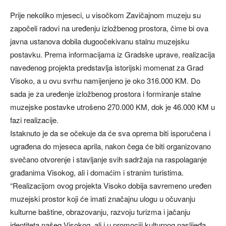
Prije nekoliko mjeseci, u visočkom Zavičajnom muzeju su
započeli radovi na uređenju izložbenog prostora, čime bi ova
javna ustanova dobila dugoočekivanu stalnu muzejsku
postavku. Prema informacijama iz Gradske uprave, realizacija
navedenog projekta predstavlja istorijski momenat za Grad
Visoko, a u ovu svrhu namijenjeno je oko 316.000 KM. Do
sada je za uređenje izložbenog prostora i formiranje stalne
muzejske postavke utrošeno 270.000 KM, dok je 46.000 KM u
fazi realizacije.
Istaknuto je da se očekuje da će sva oprema biti isporučena i
ugrađena do mjeseca aprila, nakon čega će biti organizovano
svečano otvorenje i stavljanje svih sadržaja na raspolaganje
građanima Visokog, ali i domaćim i stranim turistima.
“Realizacijom ovog projekta Visoko dobija savremeno uređen
muzejski prostor koji će imati značajnu ulogu u očuvanju
kulturne baštine, obrazovanju, razvoju turizma i jačanju
identiteta našeg Visokog, ali i u promociji kulturnog naslijeđa