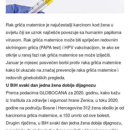
Rak grlića maternice je najučestaliji karcinom kod žena u
svijetu čiji se uzrok najčešće povezuje sa humanim papiloma
virusom. Rak grlića maternice može biti spriječen redovnim
skriningom grlića (PAPA test) i HPV vakcinacijom, te ako se
otkrije u ranoj fazi rak grlića maternice se može izliječiti.
Januar je mjesec posvećen borbi protiv raka grlića maternice
kako bi ukazalo na značaj prevencije raka grlića maternice i
redovnih ginekoloških pregleda.
U BiH svaki dan jedna žena dobije dijagnozu
Prema podacima GLOBOCANA za 2020. godinu, kako kažu
iz Instituta za zdravlje i sigurnost hrane Zenica, u toku 2020.
godine na području Bosne i Hercegovine 312 žena obolilo je od
karcinoma grlića maternice, a 153 umrlo od ove bolesti.
Drugim riječima, u BiH svaki dan jedna žena dobije dijagnozu,