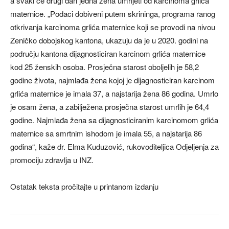
a svaki će drugi dan jedna žena umrijeti od karcinoma grlića
maternice. „Podaci dobiveni putem skrininga, programa ranog
otkrivanja karcinoma grlića maternice koji se provodi na nivou
Zeničko dobojskog kantona, ukazuju da je u 2020. godini na
području kantona dijagnosticiran karcinom grlića maternice
kod 25 ženskih osoba. Prosječna starost oboljelih je 58,2
godine života, najmlađa žena kojoj je dijagnosticiran karcinom
grlića maternice je imala 37, a najstarija žena 86 godina. Umrlo
je osam žena, a zabilježena prosječna starost umrlih je 64,4
godine. Najmlađa žena sa dijagnosticiranim karcinomom grlića
maternice sa smrtnim ishodom je imala 55, a najstarija 86
godina“, kaže dr. Elma Kuduzović, rukovoditeljica Odjeljenja za
promociju zdravlja u INZ.
Ostatak teksta pročitajte u printanom izdanju