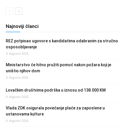
Najnoviji članci
REZ potpisao ugovore s kandidatima odabranim za stručno
osposobljavanje
4. Augusta 2026.
Ministarstvo će hitno pružiti pomoć nakon požara koji je
uništio njihov dom
4. Augusta 2026.
Lovačkim društvima podrška u iznosu od 138.000 KM
4. Augusta 2026.
Vlada ZDK osigurala povećanje plaće za zaposlene u
ustanovama kulture
4. Augusta 2026.