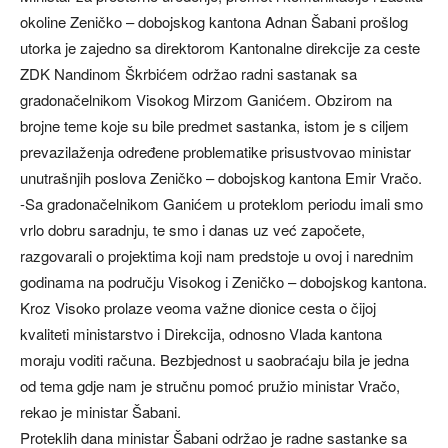
okoline Zeničko – dobojskog kantona Adnan Šabani prošlog
utorka je zajedno sa direktorom Kantonalne direkcije za ceste
ZDK Nandinom Škrbićem održao radni sastanak sa
gradonačelnikom Visokog Mirzom Ganićem. Obzirom na
brojne teme koje su bile predmet sastanka, istom je s ciljem
prevazilaženja određene problematike prisustvovao ministar
unutrašnjih poslova Zeničko – dobojskog kantona Emir Vračo.
-Sa gradonačelnikom Ganićem u proteklom periodu imali smo
vrlo dobru saradnju, te smo i danas uz već započete,
razgovarali o projektima koji nam predstoje u ovoj i narednim
godinama na području Visokog i Zeničko – dobojskog kantona.
Kroz Visoko prolaze veoma važne dionice cesta o čijoj
kvaliteti ministarstvo i Direkcija, odnosno Vlada kantona
moraju voditi računa. Bezbjednost u saobraćaju bila je jedna
od tema gdje nam je stručnu pomoć pružio ministar Vračo,
rekao je ministar Šabani.
Proteklih dana ministar Šabani održao je radne sastanke sa