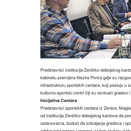
Predstavnici institucija Zeničko-dobojskog kanto
kabinetu premijera Nezira Pivića gdje su razgov
infrastrukturu sportskih centara, koji posluju u s
kulturno-sportski centri čiji su osnivači gradovi 
Inicijativa Centara
Predstavnici sportskih centara iz Zenice, Maglaja
od institucija Zeničko-dobojskog kantona da pre
ustanovama, budući da izdvajanja gradova i opći
održavanja terena i opreme. U tom slučaju, kako