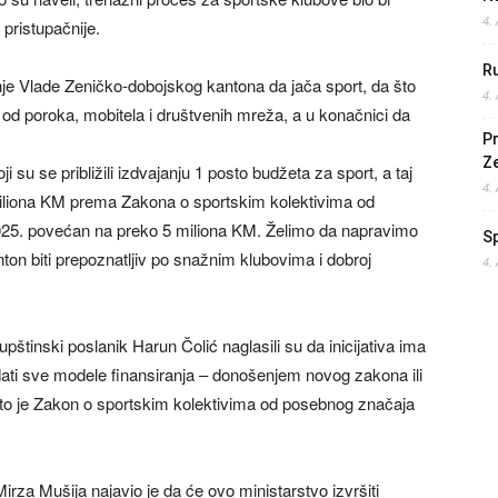
4.
 pristupačnije.
Ru
enje Vlade Zeničko-dobojskog kantona da jača sport, da što
4.
e od poroka, mobitela i društvenih mreža, a u konačnici da
Pr
Z
 su se približili izdvajanju 1 posto budžeta za sport, a taj
4.
miliona KM prema Zakona o sportskim kolektivima od
025. povećan na preko 5 miliona KM. Želimo da napravimo
S
nton biti prepoznatljiv po snažnim klubovima i dobroj
4.
štinski poslanik Harun Čolić naglasili su da inicijativa ima
ledati sve modele finansiranja – donošenjem novog zakona ili
što je Zakon o sportskim kolektivima od posebnog značaja
irza Mušija najavio je da će ovo ministarstvo izvršiti