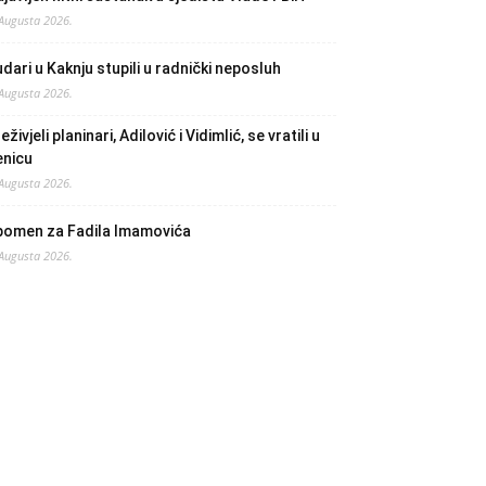
 Augusta 2026.
dari u Kaknju stupili u radnički neposluh
 Augusta 2026.
eživjeli planinari, Adilović i Vidimlić, se vratili u
enicu
 Augusta 2026.
pomen za Fadila Imamovića
 Augusta 2026.