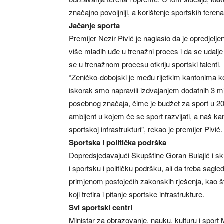
značajno povoljniji, a korištenje sportskih terena
Jačanje sporta
Premijer Nezir Pivić je naglasio da je opredjelj
više mladih uđe u trenažni proces i da se udalj
se u trenažnom procesu otkriju sportski talenti.
“Zeničko-dobojski je među rijetkim kantonima koji
iskorak smo napravili izdvajanjem dodatnih 3 
posebnog značaja, čime je budžet za sport u 2
ambijent u kojem će se sport razvijati, a naš ka
sportskoj infrastrukturi”, rekao je premijer Pivić.
Sportska i politička podrška
Dopredsjedavajući Skupštine Goran Bulajić i skup
i sportsku i političku podršku, ali da treba sag
primjenom postojećih zakonskih rješenja, kao 
koji tretira i pitanje sportske infrastrukture.
Svi sportski centri
Ministar za obrazovanje, nauku, kulturu i sport M