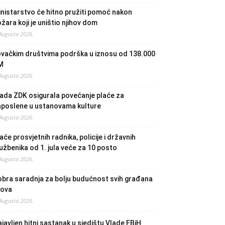
nistarstvo će hitno pružiti pomoć nakon
žara koji je uništio njihov dom
 Augusta 2026.
ovačkim društvima podrška u iznosu od 138.000
M
 Augusta 2026.
ada ZDK osigurala povećanje plaće za
aposlene u ustanovama kulture
 Augusta 2026.
aće prosvjetnih radnika, policije i državnih
užbenika od 1. jula veće za 10 posto
 Augusta 2026.
bra saradnja za bolju budućnost svih građana
lova
 Augusta 2026.
javljen hitni sastanak u sjedištu Vlade FBiH