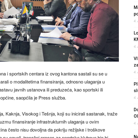
Mi
po
4.
L
K
4.
Vl
z
4.
na i sportskih centara iz ovog kantona sastali su se u
arali o modalitetima finansiranja, odnosno ulaganja u
Pl
astavu javnih ustanova ili preduzeća, kao sportski ili
sl
i općine, saopćila je Press služba.
4.
Do
, Kaknja, Visokog i Tešnja, koji su inicirali sastanak, traže
O
uzmu finansiranje infrastrukturnih ulaganja u ovim
4.
na često nisu dovoljna da pokriju režijske i troškove
 su naveli, trenažni proces za sportske klubove bio bi
Na