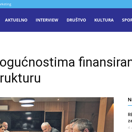
rketing
aša
AKTUELNO
INTERVIEW
DRUŠTVO
KULTURA
SPO
iječ
ogućnostima finansiran
enica
trukturu
N
R
z
4.