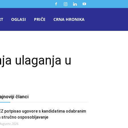
RT
OGLASI
PRIČE
CRNA HRONIKA
ja ulaganja u
ajnoviji članci
EZ potpisao ugovore s kandidatima odabranim
a stručno osposobljavanje
 Augusta 2026.