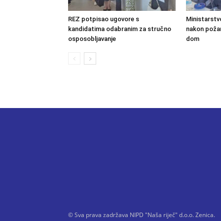
REZ potpisao ugovore s
Ministarstv
kandidatima odabranim za stručno
nakon požara
osposobljavanje
dom
© Sva prava zadržava NIPD "Naša riječ" d.o.o. Zenica.