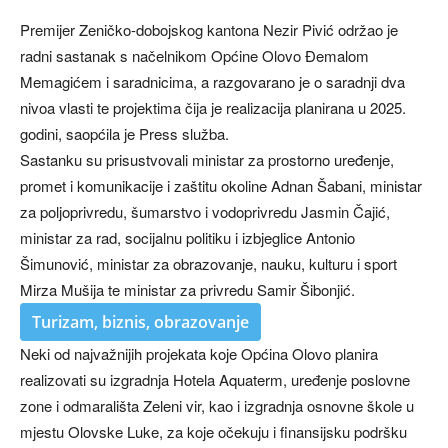
Premijer Zeničko-dobojskog kantona Nezir Pivić održao je
radni sastanak s načelnikom Općine Olovo Đemalom
Memagićem i saradnicima, a razgovarano je o saradnji dva
nivoa vlasti te projektima čija je realizacija planirana u 2025.
godini, saopćila je Press služba.
Sastanku su prisustvovali ministar za prostorno uređenje,
promet i komunikacije i zaštitu okoline Adnan Šabani, ministar
za poljoprivredu, šumarstvo i vodoprivredu Jasmin Čajić,
ministar za rad, socijalnu politiku i izbjeglice Antonio
Šimunović, ministar za obrazovanje, nauku, kulturu i sport
Mirza Mušija te ministar za privredu Samir Šibonjić.
Turizam, biznis, obrazovanje
Neki od najvažnijih projekata koje Općina Olovo planira
realizovati su izgradnja Hotela Aquaterm, uređenje poslovne
zone i odmarališta Zeleni vir, kao i izgradnja osnovne škole u
mjestu Olovske Luke, za koje očekuju i finansijsku podršku