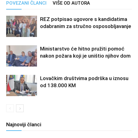
POVEZANI ČLANCI
VIŠE OD AUTORA
REZ potpisao ugovore s kandidatima
odabranim za stručno osposobljavanje
Ministarstvo će hitno pružiti pomoć
nakon požara koji je uništio njihov dom
Lovačkim društvima podrška u iznosu
od 138.000 KM
Najnoviji članci