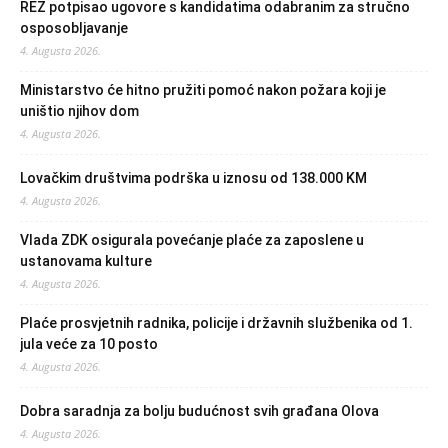
REZ potpisao ugovore s kandidatima odabranim za stručno
osposobljavanje
4. Augusta 2026.
Ministarstvo će hitno pružiti pomoć nakon požara koji je
uništio njihov dom
4. Augusta 2026.
Lovačkim društvima podrška u iznosu od 138.000 KM
4. Augusta 2026.
Vlada ZDK osigurala povećanje plaće za zaposlene u
ustanovama kulture
4. Augusta 2026.
Plaće prosvjetnih radnika, policije i državnih službenika od 1.
jula veće za 10 posto
4. Augusta 2026.
Dobra saradnja za bolju budućnost svih građana Olova
4. Augusta 2026.