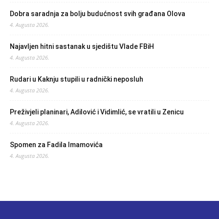
Dobra saradnja za bolju budućnost svih građana Olova
4. Augusta 2026.
Najavljen hitni sastanak u sjedištu Vlade FBiH
4. Augusta 2026.
Rudari u Kaknju stupili u radnički neposluh
4. Augusta 2026.
Preživjeli planinari, Adilović i Vidimlić, se vratili u Zenicu
4. Augusta 2026.
Spomen za Fadila Imamovića
4. Augusta 2026.