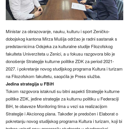
Ministar za obrazovanje, nauku, kulturu i sport Zeničko-
dobojskog kantona Mirza Mušija održao je radni sastanak s
predstavnicima Odsjeka za kulturalne studije Filozofskog
fakulteta Univerziteta u Zenici, a u fokusu razgovora bilo je
donošenje Strategije kulturne politike ZDK za period 2021-
2027. i pokretanje novog studijskog programa Kultura i turizam
na Filozofskom fakultetu, saopćila je Press služba.
Jedina strategija u FBiH
Tokom razgovora istaknuti su bitni aspekti Strategije kulturne
politike ZDK, jedine strategije za kulturnu politiku u Federaciji
BiH, te obaveze Monitoring tima u vezi sa realizacijom
Strategije i Akcionog plana. Također je predočen i Elaborat o
pokretanju novog studijskog programa Kultura i turizam, koji bi
trebao upisati prvu generaciju studenata u akademskoj