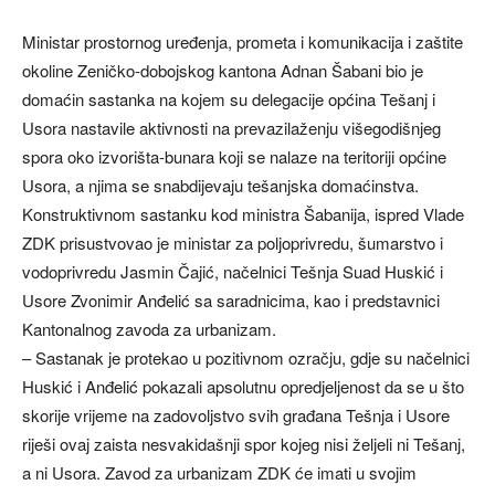
Ministar prostornog uređenja, prometa i komunikacija i zaštite
okoline Zeničko-dobojskog kantona Adnan Šabani bio je
domaćin sastanka na kojem su delegacije općina Tešanj i
Usora nastavile aktivnosti na prevazilaženju višegodišnjeg
spora oko izvorišta-bunara koji se nalaze na teritoriji općine
Usora, a njima se snabdijevaju tešanjska domaćinstva.
Konstruktivnom sastanku kod ministra Šabanija, ispred Vlade
ZDK prisustvovao je ministar za poljoprivredu, šumarstvo i
vodoprivredu Jasmin Čajić, načelnici Tešnja Suad Huskić i
Usore Zvonimir Anđelić sa saradnicima, kao i predstavnici
Kantonalnog zavoda za urbanizam.
– Sastanak je protekao u pozitivnom ozračju, gdje su načelnici
Huskić i Anđelić pokazali apsolutnu opredjeljenost da se u što
skorije vrijeme na zadovoljstvo svih građana Tešnja i Usore
riješi ovaj zaista nesvakidašnji spor kojeg nisi željeli ni Tešanj,
a ni Usora. Zavod za urbanizam ZDK će imati u svojim