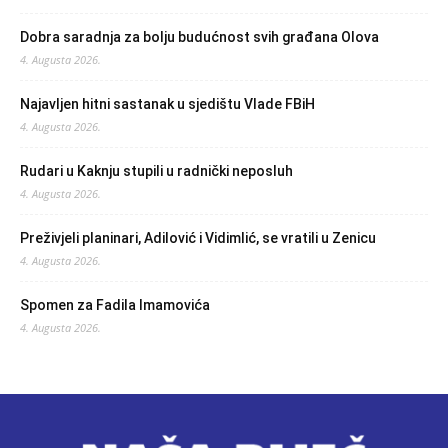
Dobra saradnja za bolju budućnost svih građana Olova
4. Augusta 2026.
Najavljen hitni sastanak u sjedištu Vlade FBiH
4. Augusta 2026.
Rudari u Kaknju stupili u radnički neposluh
4. Augusta 2026.
Preživjeli planinari, Adilović i Vidimlić, se vratili u Zenicu
4. Augusta 2026.
Spomen za Fadila Imamovića
4. Augusta 2026.