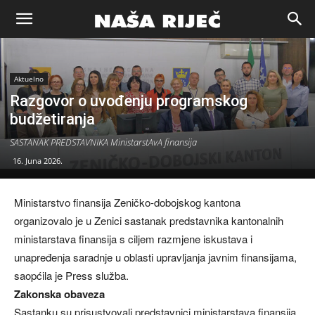
Naša
Aktuelno
riječ
Razgovor o uvođenju programskog
budžetiranja
Zenica
SASTANAK PREDSTAVNIKA MinistarstAvA finansija
16. Juna 2026.
Ministarstvo finansija Zeničko-dobojskog kantona
organizovalo je u Zenici sastanak predstavnika kantonalnih
ministarstava finansija s ciljem razmjene iskustava i
unapređenja saradnje u oblasti upravljanja javnim finansijama,
saopćila je Press služba.
Zakonska obaveza
Sastanku su prisustvovali predstavnici ministarstava finansija