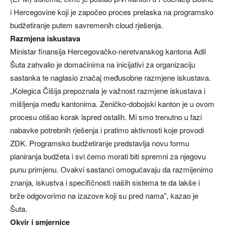
i Hercegovine koji je započeo proces prelaska na programsko
budžetiranje putem savremenih cloud rješenja.
Razmjena iskustava
Ministar finansija Hercegovačko-neretvanskog kantona Adil
Šuta zahvalio je domaćinima na inicijativi za organizaciju
sastanka te naglasio značaj međusobne razmjene iskustava.
„Kolegica Čišija prepoznala je važnost razmjene iskustava i
mišljenja među kantonima. Zeničko-dobojski kanton je u ovom
procesu otišao korak ispred ostalih. Mi smo trenutno u fazi
nabavke potrebnih rješenja i pratimo aktivnosti koje provodi
ZDK. Programsko budžetiranje predstavlja novu formu
planiranja budžeta i svi ćemo morati biti spremni za njegovu
punu primjenu. Ovakvi sastanci omogućavaju da razmijenimo
znanja, iskustva i specifičnosti naših sistema te da lakše i
brže odgovorimo na izazove koji su pred nama”, kazao je
Šuta.
Okvir i smjernice