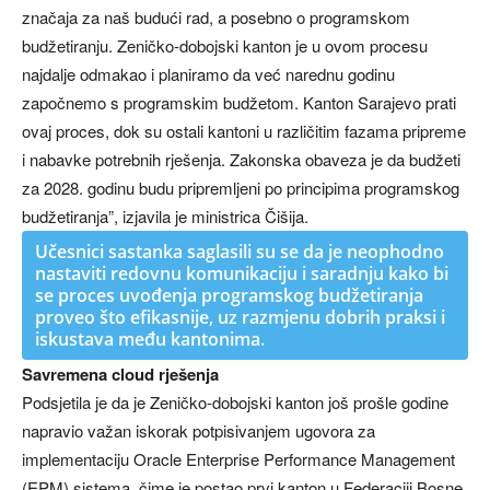
značaja za naš budući rad, a posebno o programskom
budžetiranju. Zeničko-dobojski kanton je u ovom procesu
najdalje odmakao i planiramo da već narednu godinu
započnemo s programskim budžetom. Kanton Sarajevo prati
ovaj proces, dok su ostali kantoni u različitim fazama pripreme
i nabavke potrebnih rješenja. Zakonska obaveza je da budžeti
za 2028. godinu budu pripremljeni po principima programskog
budžetiranja”, izjavila je ministrica Čišija.
Učesnici sastanka saglasili su se da je neophodno
nastaviti redovnu komunikaciju i saradnju kako bi
se proces uvođenja programskog budžetiranja
proveo što efikasnije, uz razmjenu dobrih praksi i
iskustava među kantonima.
Savremena cloud rješenja
Podsjetila je da je Zeničko-dobojski kanton još prošle godine
napravio važan iskorak potpisivanjem ugovora za
implementaciju Oracle Enterprise Performance Management
(EPM) sistema, čime je postao prvi kanton u Federaciji Bosne