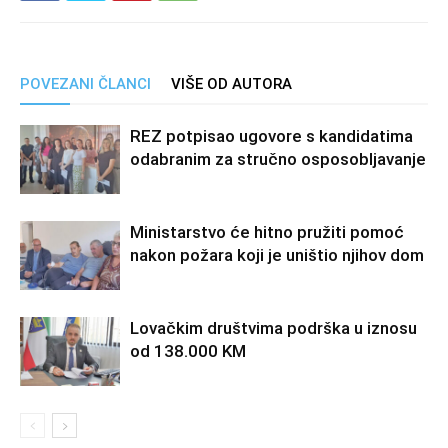
POVEZANI ČLANCI
VIŠE OD AUTORA
REZ potpisao ugovore s kandidatima
odabranim za stručno osposobljavanje
Ministarstvo će hitno pružiti pomoć
nakon požara koji je uništio njihov dom
Lovačkim društvima podrška u iznosu
od 138.000 KM