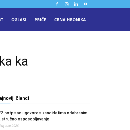
RT
OGLASI
PRIČE
CRNA HRONIKA
aka ka
ajnoviji članci
EZ potpisao ugovore s kandidatima odabranim
a stručno osposobljavanje
 Augusta 2026.