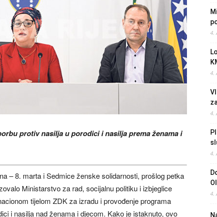
Mi
po
4.
L
K
4.
Vl
z
4.
orbu protiv nasilja u porodici i nasilja prema ženama i
Pl
sl
4.
Do
 – 8. marta i Sedmice ženske solidarnosti, prošlog petka
O
ovalo Ministarstvo za rad, socijalnu politiku i izbjeglice
4.
nacionom tijelom ZDK za izradu i provođenje programa
dici i nasilja nad ženama i djecom. Kako je istaknuto, ovo
Na