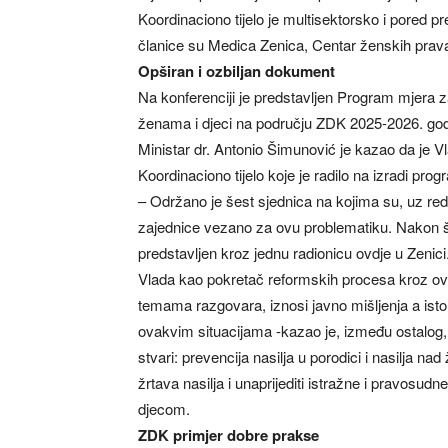
Koordinaciono tijelo je multisektorsko i pored p
članice su Medica Zenica, Centar ženskih prava
Opširan i ozbiljan dokument
Na konferenciji je predstavljen Program mjera za 
ženama i djeci na području ZDK 2025-2026. godin
Ministar dr. Antonio Šimunović je kazao da je 
Koordinaciono tijelo koje je radilo na izradi prog
– Održano je šest sjednica na kojima su, uz redov
zajednice vezano za ovu problematiku. Nakon š
predstavljen kroz jednu radionicu ovdje u Zenici
Vlada kao pokretač reformskih procesa kroz ova
temama razgovara, iznosi javno mišljenja a isto 
ovakvim situacijama -kazao je, između ostalog,
stvari: prevencija nasilja u porodici i nasilja n
žrtava nasilja i unaprijediti istražne i pravosudn
djecom.
ZDK primjer dobre prakse