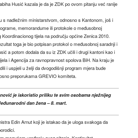
abiha Husić kazala je da je ZDK po ovom pitanju već ranije
ju s nadležnim ministarstvom, odnosno s Kantonom, još i
programe, memorandume ili protokole o međusobnoj
og Koordinacionog tijela na području općine Zenica 2010.
ezultat toga je bio potpisan protokol o međusobnoj saradnji i
sić a potom dodala da su iz ZDK učili i drugi kantoni kao i
jela i Agencija za ravnopravnost spolova BiH. Na kraju je
dili i uspjeli u želji da dvogodišnji program mjera bude
dnosno preporukama GREVIO komiteta.
ović je iskoristio priliku te svim osobama nježnijeg
eđunarodni dan žena – 8. mart.
stra Edin Arnut koji je istakao da je uloga svakoga da
porodici.
ljem mogućem uređenju ovog pitanja. Kontinuitet