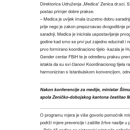
Direktorica Udruženja „Medica“ Zenica dr.sci. S
postao primjer dobre prakse.
– Medica je uvijek imala izuzetno dobru saradn
prije nego je zakon prepoznavao dvogodišnje 
saradnji. Medica je inicirala uspostavljanje prv
godine kad smo se prvi put zajedno educirali i r
prvo formirano koordinaciono tijelo -kazala je Hu
Gender centar FBiH te je određenu praksu preni
istakla da su svi članovi Koordinacionog tijela ra
harmoniziran s Istanbulskom konvencijom, o
Nakon konferencije za medije, ministar Šimun
spola Zeničko-dobojskog kantona čestitao M
O programu mjera je više govorio pomoćnik mini
podrži mjere prevencije i zaštite žrtve nasilje u 
– Prije 15 godine se sistemski pristupilo najbo