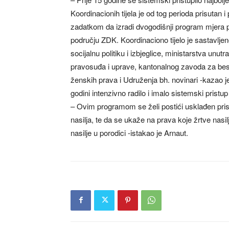
Koordinacionih tijela je od tog perioda prisutan 
zadatkom da izradi dvogodišnji program mjera pre
području ZDK. Koordinaciono tijelo je sastavlje
socijalnu politiku i izbjeglice, ministarstva unu
pravosuđa i uprave, kantonalnog zavoda za bes
ženskih prava i Udruženja bh. novinari -kazao j
godini intenzivno radilo i imalo sistemski pristu
– Ovim programom se želi postići usklađen pristu
nasilja, te da se ukaže na prava koje žrtve nasi
nasilje u porodici -istakao je Arnaut.