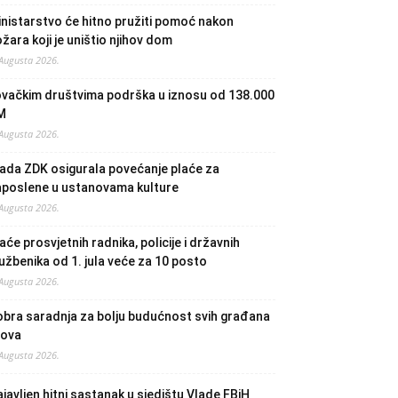
nistarstvo će hitno pružiti pomoć nakon
žara koji je uništio njihov dom
 Augusta 2026.
ovačkim društvima podrška u iznosu od 138.000
M
 Augusta 2026.
ada ZDK osigurala povećanje plaće za
aposlene u ustanovama kulture
 Augusta 2026.
aće prosvjetnih radnika, policije i državnih
užbenika od 1. jula veće za 10 posto
 Augusta 2026.
bra saradnja za bolju budućnost svih građana
lova
 Augusta 2026.
javljen hitni sastanak u sjedištu Vlade FBiH