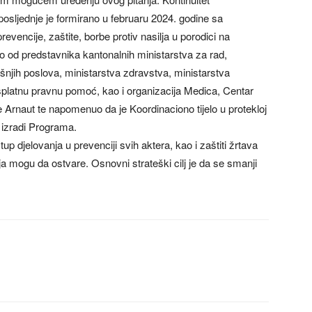
i posljednje je formirano u februaru 2024. godine sa
vencije, zaštite, borbe protiv nasilja u porodici na
no od predstavnika kantonalnih ministarstva za rad,
trašnjih poslova, ministarstva zdravstva, ministarstva
platnu pravnu pomoć, kao i organizacija Medica, Centar
e Arnaut te napomenuo da je Koordinaciono tijelo u protekloj
p izradi Programa.
p djelovanja u prevenciji svih aktera, kao i zaštiti žrtava
lja mogu da ostvare. Osnovni strateški cilj je da se smanji