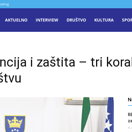
keting
aša
AKTUELNO
INTERVIEW
DRUŠTVO
KULTURA
SPO
iječ
cija i zaštita – tri kor
enica
štvu
N
R
z
4.