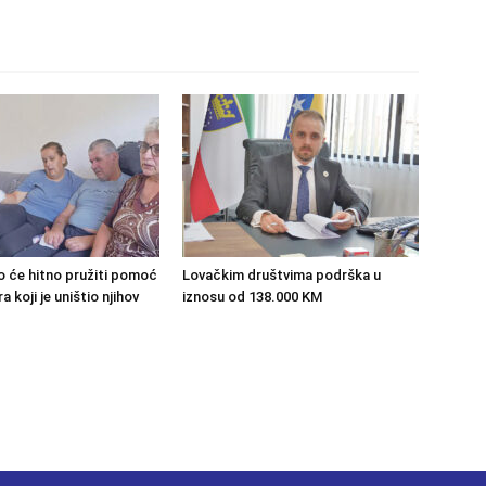
o će hitno pružiti pomoć
Lovačkim društvima podrška u
 koji je uništio njihov
iznosu od 138.000 KM