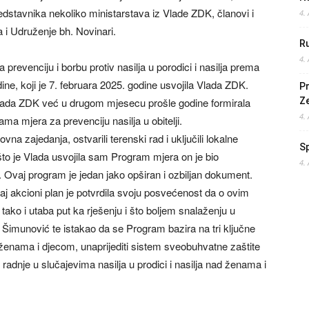
redstavnika nekoliko ministarstava iz Vlade ZDK, članovi i
4.
 i Udruženje bh. Novinari.
Ru
4.
prevenciju i borbu protiv nasilja u porodici i nasilja prema
e, koji je 7. februara 2025. godine usvojila Vlada ZDK.
Pr
Vlada ZDK već u drugom mjesecu prošle godine formirala
Z
4.
rama mjera za prevenciju nasilja u obitelji.
na zajedanja, ostvarili terenski rad i uključili lokalne
S
to je Vlada usvojila sam Program mjera on je bio
4.
. Ovaj program je jedan jako opširan i ozbiljan dokument.
j akcioni plan je potvrdila svoju posvećenost da o ovim
tako i utaba put ka rješenju i što boljem snalaženju u
 Šimunović te istakao da se Program bazira na tri ključne
ad ženama i djecom, unaprijediti sistem sveobuhvatne zaštite
e radnje u slučajevima nasilja u prodici i nasilja nad ženama i