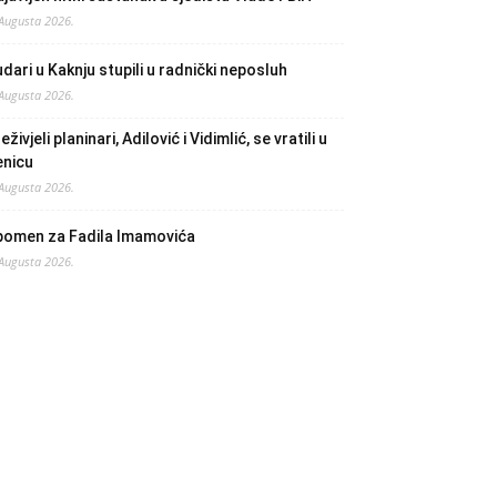
 Augusta 2026.
dari u Kaknju stupili u radnički neposluh
 Augusta 2026.
eživjeli planinari, Adilović i Vidimlić, se vratili u
enicu
 Augusta 2026.
pomen za Fadila Imamovića
 Augusta 2026.