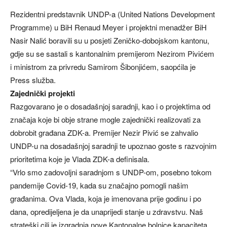
Rezidentni predstavnik UNDP-a (United Nations Development
Programme) u BiH Renaud Meyer i projektni menadžer BiH
Nasir Nalić boravili su u posjeti Zeničko-dobojskom kantonu,
gdje su se sastali s kantonalnim premijerom Nezirom Pivićem
i ministrom za privredu Samirom Šibonjićem, saopćila je
Press služba.
Zajednički projekti
Razgovarano je o dosadašnjoj saradnji, kao i o projektima od
značaja koje bi obje strane mogle zajednički realizovati za
dobrobit građana ZDK-a. Premijer Nezir Pivić se zahvalio
UNDP-u na dosadašnjoj saradnji te upoznao goste s razvojnim
prioritetima koje je Vlada ZDK-a definisala.
“Vrlo smo zadovoljni saradnjom s UNDP-om, posebno tokom
pandemije Covid-19, kada su značajno pomogli našim
građanima. Ova Vlada, koja je imenovana prije godinu i po
dana, opredijeljena je da unaprijedi stanje u zdravstvu. Naš
strateški cilj je izgradnja nove Kantonalne bolnice kapaciteta