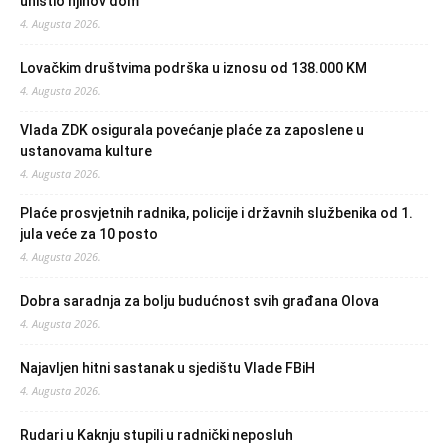
uništio njihov dom
4. Augusta 2026.
Lovačkim društvima podrška u iznosu od 138.000 KM
4. Augusta 2026.
Vlada ZDK osigurala povećanje plaće za zaposlene u
ustanovama kulture
4. Augusta 2026.
Plaće prosvjetnih radnika, policije i državnih službenika od 1.
jula veće za 10 posto
4. Augusta 2026.
Dobra saradnja za bolju budućnost svih građana Olova
4. Augusta 2026.
Najavljen hitni sastanak u sjedištu Vlade FBiH
4. Augusta 2026.
Rudari u Kaknju stupili u radnički neposluh