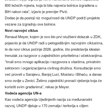
800 ležećih mjesta, koja bi bila najveća bolnica izgrađena u
BiH nakon rata”, izjavio je premijer Pivić.
Dodao je da postoji niz mogućnosti da UNDP podrži projekte
vezane za izgradnju ove bolnice.
Novi razvojni ciklus
Renaud Meyer, kojem je ovo bio prvi službeni dolazak u ZDK,
pojasnio je da UNDP radi u petogodišnjim razvojnim ciklusima,
te da novi ciklus počinje 2026. godine, što predstavlja idealan
trenutak za razgovor o zajedničkim prioritetima i očekivanjima.
“Imali smo mnogo aplikacija i razgovora s vlastima, privatnim
sektorom i organizacijama civilnog društva. Konsultacije smo
već proveli u Sarajevu, Banjoj Luci, Mostaru i Bihaću, a danas
smo ovdje u Zenici. Želimo zajednički pronaći rješenja koja će
koristiti svim građanima”, rekao je Meyer.
Vodeća agencija UN-a
Kao vodeća agencija Ujedinjenih nacija za međunarodni
razvoj, UNDP djeluje u 170 zemalja i teritorija s ciljem