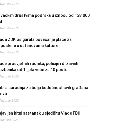
 Augusta 2026.
ovačkim društvima podrška u iznosu od 138.000
M
 Augusta 2026.
ada ZDK osigurala povećanje plaće za
aposlene u ustanovama kulture
 Augusta 2026.
aće prosvjetnih radnika, policije i državnih
užbenika od 1. jula veće za 10 posto
 Augusta 2026.
bra saradnja za bolju budućnost svih građana
lova
 Augusta 2026.
javljen hitni sastanak u sjedištu Vlade FBiH
 Augusta 2026.