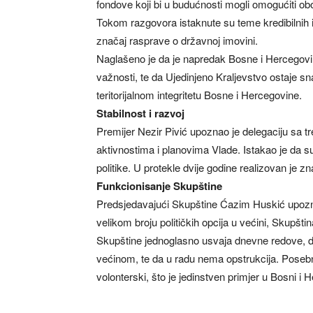
fondove koji bi u budućnosti mogli omogućiti ob
Tokom razgovora istaknute su teme kredibilnih in
značaj rasprave o državnoj imovini.
Naglašeno je da je napredak Bosne i Hercegovi
važnosti, te da Ujedinjeno Kraljevstvo ostaje sna
teritorijalnom integritetu Bosne i Hercegovine.
Stabilnost i razvoj
Premijer Nezir Pivić upoznao je delegaciju sa 
aktivnostima i planovima Vlade. Istakao je da su s
politike. U protekle dvije godine realizovan je 
Funkcionisanje Skupštine
Predsjedavajući Skupštine Ćazim Huskić upozna
velikom broju političkih opcija u većini, Skupštin
Skupštine jednoglasno usvaja dnevne redove, da
većinom, te da u radu nema opstrukcija. Posebn
volonterski, što je jedinstven primjer u Bosni i 