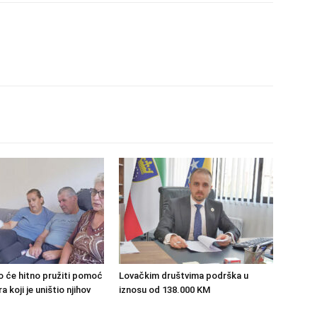
o će hitno pružiti pomoć
Lovačkim društvima podrška u
 koji je uništio njihov
iznosu od 138.000 KM