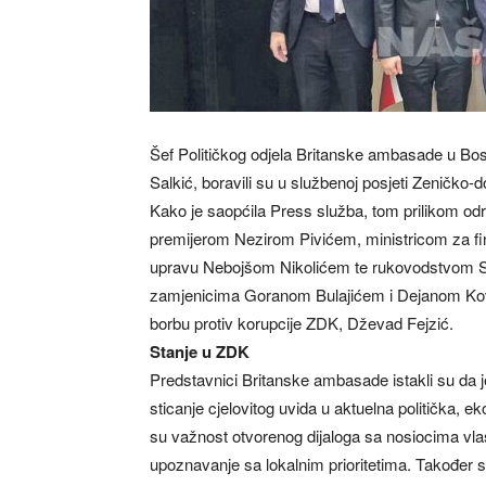
Šef Političkog odjela Britanske ambasade u Bosn
Salkić, boravili su u službenoj posjeti Zeničko
Kako je saopćila Press služba, tom prilikom od
premijerom Nezirom Pivićem, ministricom za fi
upravu Nebojšom Nikolićem te rukovodstvom 
zamjenicima Goranom Bulajićem i Dejanom Kov
borbu protiv korupcije ZDK, Dževad Fejzić.
Stanje u ZDK
Predstavnici Britanske ambasade istakli su da j
sticanje cjelovitog uvida u aktuelna politička, e
su važnost otvorenog dijaloga sa nosiocima vlas
upoznavanje sa lokalnim prioritetima. Također su