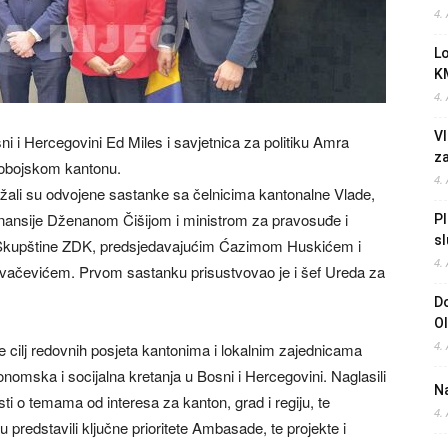
4.
L
K
4.
Vl
i i Hercegovini Ed Miles i savjetnica za politiku Amra
z
-dobojskom kantonu.
4.
ržali su odvojene sastanke sa čelnicima kantonalne Vlade,
nansije Dženanom Čišijom i ministrom za pravosuđe i
Pl
sl
Skupštine ZDK, predsjedavajućim Ćazimom Huskićem i
4.
ačevićem. Prvom sastanku prisustvovao je i šef Ureda za
Do
O
4.
e cilj redovnih posjeta kantonima i lokalnim zajednicama
konomska i socijalna kretanja u Bosni i Hercegovini. Naglasili
Na
ti o temama od interesa za kanton, grad i regiju, te
4.
 predstavili ključne prioritete Ambasade, te projekte i