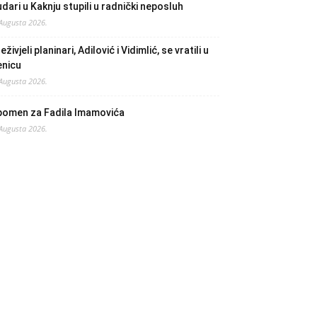
dari u Kaknju stupili u radnički neposluh
 Augusta 2026.
eživjeli planinari, Adilović i Vidimlić, se vratili u
enicu
 Augusta 2026.
pomen za Fadila Imamovića
 Augusta 2026.