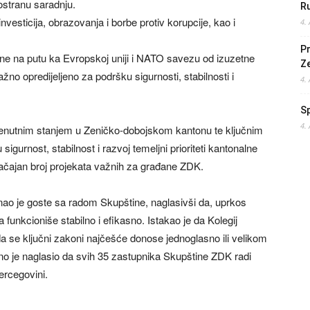
ostranu saradnju.
Ru
vesticija, obrazovanja i borbe protiv korupcije, kao i
4.
Pr
ne na putu ka Evropskoj uniji i NATO savezu od izuzetne
Z
žno opredijeljeno za podršku sigurnosti, stabilnosti i
4.
S
4.
trenutnim stanjem u Zeničko-dobojskom kantonu te ključnim
igurnost, stabilnost i razvoj temeljni prioriteti kantonalne
značajan broj projekata važnih za građane ZDK.
o je goste sa radom Skupštine, naglasivši da, uprkos
a funkcioniše stabilno i efikasno. Istakao je da Kolegij
 se ključni zakoni najčešće donose jednoglasno ili velikom
o je naglasio da svih 35 zastupnika Skupštine ZDK radi
Hercegovini.