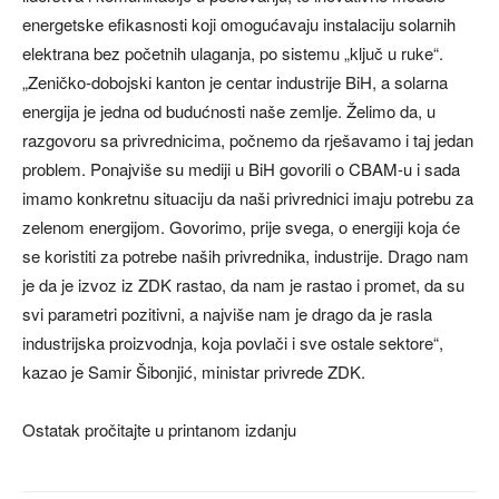
energetske efikasnosti koji omogućavaju instalaciju solarnih
elektrana bez početnih ulaganja, po sistemu „ključ u ruke“.
„Zeničko-dobojski kanton je centar industrije BiH, a solarna
energija je jedna od budućnosti naše zemlje. Želimo da, u
razgovoru sa privrednicima, počnemo da rješavamo i taj jedan
problem. Ponajviše su mediji u BiH govorili o CBAM-u i sada
imamo konkretnu situaciju da naši privrednici imaju potrebu za
zelenom energijom. Govorimo, prije svega, o energiji koja će
se koristiti za potrebe naših privrednika, industrije. Drago nam
je da je izvoz iz ZDK rastao, da nam je rastao i promet, da su
svi parametri pozitivni, a najviše nam je drago da je rasla
industrijska proizvodnja, koja povlači i sve ostale sektore“,
kazao je Samir Šibonjić, ministar privrede ZDK.
Ostatak pročitajte u printanom izdanju