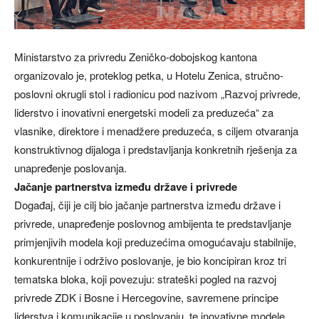
Ministarstvo za privredu Zeničko-dobojskog kantona
organizovalo je, proteklog petka, u Hotelu Zenica, stručno-
poslovni okrugli stol i radionicu pod nazivom „Razvoj privrede,
liderstvo i inovativni energetski modeli za preduzeća“ za
vlasnike, direktore i menadžere preduzeća, s ciljem otvaranja
konstruktivnog dijaloga i predstavljanja konkretnih rješenja za
unapređenje poslovanja.
Jačanje partnerstva između države i privrede
Događaj, čiji je cilj bio jačanje partnerstva između države i
privrede, unapređenje poslovnog ambijenta te predstavljanje
primjenjivih modela koji preduzećima omogućavaju stabilnije,
konkurentnije i održivo poslovanje, je bio koncipiran kroz tri
tematska bloka, koji povezuju: strateški pogled na razvoj
privrede ZDK i Bosne i Hercegovine, savremene principe
liderstva i komunikacije u poslovanju, te inovativne modele