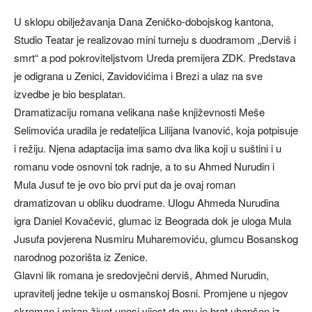
U sklopu obilježavanja Dana Zeničko-dobojskog kantona,
Studio Teatar je realizovao mini turneju s duodramom „Derviš i
smrt“ a pod pokroviteljstvom Ureda premijera ZDK. Predstava
je odigrana u Zenici, Zavidovićima i Brezi a ulaz na sve
izvedbe je bio besplatan.
Dramatizaciju romana velikana naše književnosti Meše
Selimovića uradila je redateljica Lilijana Ivanović, koja potpisuje
i režiju. Njena adaptacija ima samo dva lika koji u suštini i u
romanu vode osnovni tok radnje, a to su Ahmed Nurudin i
Mula Jusuf te je ovo bio prvi put da je ovaj roman
dramatizovan u obliku duodrame. Ulogu Ahmeda Nurudina
igra Daniel Kovačević, glumac iz Beograda dok je uloga Mula
Jusufa povjerena Nusmiru Muharemoviću, glumcu Bosanskog
narodnog pozorišta iz Zenice.
Glavni lik romana je sredovječni derviš, Ahmed Nurudin,
upravitelj jedne tekije u osmanskoj Bosni. Promjene u njegov
skroman i miran život unosi vijest da mu je brat uhapšen iz