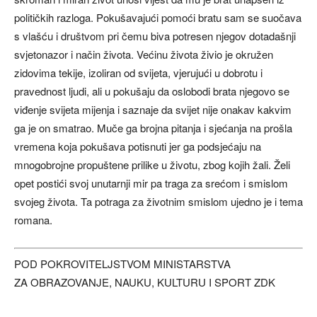
političkih razloga. Pokušavajući pomoći bratu sam se suočava
s vlašću i društvom pri čemu biva potresen njegov dotadašnji
svjetonazor i način života. Većinu života živio je okružen
zidovima tekije, izoliran od svijeta, vjerujući u dobrotu i
pravednost ljudi, ali u pokušaju da oslobodi brata njegovo se
viđenje svijeta mijenja i saznaje da svijet nije onakav kakvim
ga je on smatrao. Muče ga brojna pitanja i sjećanja na prošla
vremena koja pokušava potisnuti jer ga podsjećaju na
mnogobrojne propuštene prilike u životu, zbog kojih žali. Želi
opet postići svoj unutarnji mir pa traga za srećom i smislom
svojeg života. Ta potraga za životnim smislom ujedno je i tema
romana.
POD POKROVITELJSTVOM MINISTARSTVA
ZA OBRAZOVANJE, NAUKU, KULTURU I SPORT ZDK