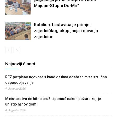
Majdan-Stupni Do-Mir“
Kobilica: Lastavica je primjer
zajedničkog okupljanja i čuvanja
zajednice
Najnoviji članci
REZ potpisao ugovore s kandidatima odabranim za stručno
osposobljavanje
4. Augusta 2026.
Ministarstvo će hitno pružiti pomoć nakon požara koji je
uništio njihov dom
4. Augusta 2026.