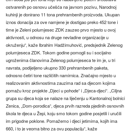
ostvarenih po osnovu učešća na javnom pozivu, Narodnoj
kuhinji je donirano 11 tona prehrambenih proizvoda. Ukupan
iznos donacija za ove namjene je dostigao preko 452 tone i
time je Zeleni polumjesec ZDK zauzeo prvo mjesto u ovoj
aktivnosti, u odnosu na druge nevladine organizacije u
okruženju“, kaže Ibrahim Hadžimuhović, predsjednik Zelenog
polumjeseca ZDK. Tokom godine pomogli su i socijalno
ugroženima članovima Zelenog polumjeseca te im je, u tri
navrata, podijeljeno ukupno 330 prehrambenih paketa,
odnosno četiri tone različitih namirnica. Značajno mjesto u
realizovanim aktivnostima zauzima rad sa djecom kojima
pomažu kroz projekte „Djeci u pohode“ i „Djeca-djeci“. „Ciljna
grupa su djeca koja se nalaze na liječenju u Kantonalnoj bolnici
Zenica, „Dom-porodica“, djeca prvih razreda pjedinih osnovnih
škola te djeca u Žepi, koju smo tokom godine posjetili i uručili
im prigodne poklone. Pomažemo i djeci jetimima, kojih ima
660, i to je veoma bitno za ovu populaciju“, kaže