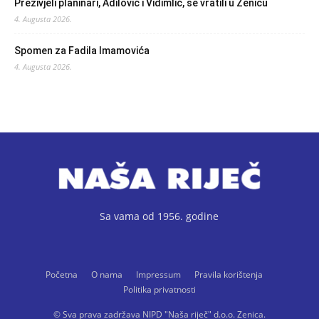
Preživjeli planinari, Adilović i Vidimlić, se vratili u Zenicu
4. Augusta 2026.
Spomen za Fadila Imamovića
4. Augusta 2026.
Sa vama od 1956. godine
Početna
O nama
Impressum
Pravila korištenja
Politika privatnosti
© Sva prava zadržava NIPD "Naša riječ" d.o.o. Zenica.