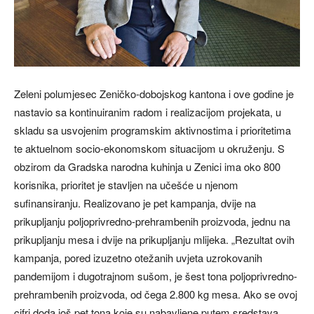
Zeleni polumjesec Zeničko-dobojskog kantona i ove godine je
nastavio sa kontinuiranim radom i realizacijom projekata, u
skladu sa usvojenim programskim aktivnostima i prioritetima
te aktuelnom socio-ekonomskom situacijom u okruženju. S
obzirom da Gradska narodna kuhinja u Zenici ima oko 800
korisnika, prioritet je stavljen na učešće u njenom
sufinansiranju. Realizovano je pet kampanja, dvije na
prikupljanju poljoprivredno-prehrambenih proizvoda, jednu na
prikupljanju mesa i dvije na prikupljanju mlijeka. „Rezultat ovih
kampanja, pored izuzetno otežanih uvjeta uzrokovanih
pandemijom i dugotrajnom sušom, je šest tona poljoprivredno-
prehrambenih proizvoda, od čega 2.800 kg mesa. Ako se ovoj
cifri doda još pet tona koje su nabavljene putem sredstava