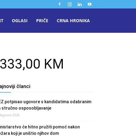
RT
OGLASI
PRIČE
CRNA HRONIKA
.333,00 KM
ajnoviji članci
EZ potpisao ugovore s kandidatima odabranim
a stručno osposobljavanje
 Augusta 2026.
nistarstvo će hitno pružiti pomoć nakon
žara koji je uništio njihov dom