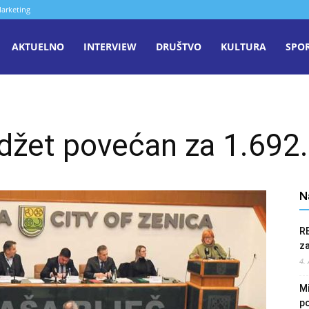
arketing
aša
AKTUELNO
INTERVIEW
DRUŠTVO
KULTURA
SPO
iječ
žet povećan za 1.692
enica
N
R
z
4.
Mi
po