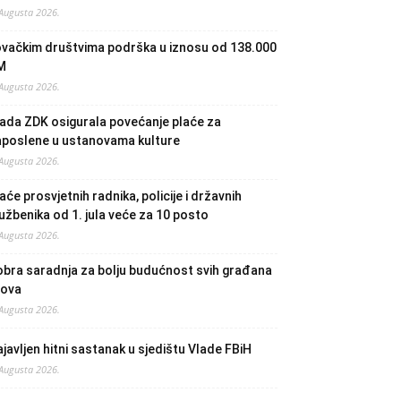
 Augusta 2026.
ovačkim društvima podrška u iznosu od 138.000
M
 Augusta 2026.
ada ZDK osigurala povećanje plaće za
aposlene u ustanovama kulture
 Augusta 2026.
aće prosvjetnih radnika, policije i državnih
užbenika od 1. jula veće za 10 posto
 Augusta 2026.
bra saradnja za bolju budućnost svih građana
lova
 Augusta 2026.
javljen hitni sastanak u sjedištu Vlade FBiH
 Augusta 2026.