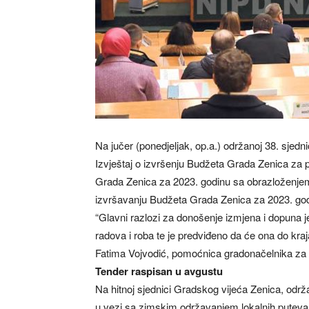
Na jučer (ponedjeljak, op.a.) održanoj 38. sjed
Izvještaj o izvršenju Budžeta Grada Zenica za 
Grada Zenica za 2023. godinu sa obrazloženjem
izvršavanju Budžeta Grada Zenica za 2023. go
“Glavni razlozi za donošenje izmjena i dopuna je
radova i roba te je predviđeno da će ona do kraj
Fatima Vojvodić, pomoćnica gradonačelnika za f
Tender raspisan u avgustu
Na hitnoj sjednici Gradskog vijeća Zenica, održ
u vezi sa zimskim održavanjem lokalnih puteva 