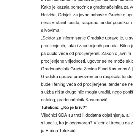
Kako je kazala pomoćnica gradonačelnika za vod
Helvida, Odsjek za javne nabavke Gradske upra
nerazvrstanih cesta, raspisao tender početkom 
slivovima.
„Sektor za informisanje Gradske uprave je, u s
procijenjenih, tako i zaprimljenih ponuda. Bitno 
pa duplo veće od procijenjenih. Zakon o javnim
procijenjene vrijednosti, ugovor se ne može sklop
Gradonačelnik Grada Zenica Fuad Kasumović je i
Gradska uprava pravovremeno raspisala tender
bude i fening veća od procijenjene, tender se ne
služba ništa drugo nije mogla uraditi, nego poniš
ostalog, gradonačelnik Kasumović.
Tufekčić: „Ko je kriv?“
Vijećnici SDA su tražili dodatna objašnjenja, al
situaciju, ko je odgovoran? Vijećnici trebaju da 
je Emina Tufekčić.