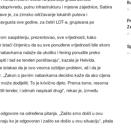
Ru
oprivredu, putnu infrastrukturu i mjesne zajednice, Sabira
4.
ve je, za zimsko održavanje lokalnih puteva i
Pr
avgusta ove godine, za četiri LOT-a, grupisana po
Z
4.
vom saopštenju, prezentovao, sve vrijednosti, kako
je istaći činjenicu da su sve ponuđene vrijednosti bile skoro
S
 nabavkama nalaže da ukoliko i fening ponudite preko
4.
iti i tad se tenderi poništavaju“, kazala je Helvida.
stakao da je ovo veoma ozbiljan problem, ali i da je
. „Zakon o javnim nabavkama decidno kaže da ako cijena
 može dodijeliti. To je krivično djelo. Prema tome, resorna
titi tender, i odmah raspisati drugi“, rekao je, između
i i odgovore na određena pitanja. „Zašto smo došli u ovu
znaju ko je odgovoran i zašto se došlo u ovu situaciju“, pitala