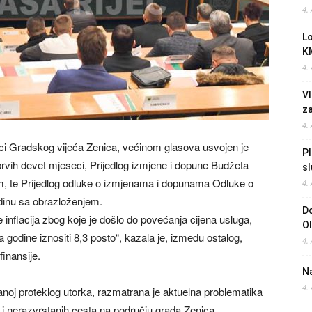
4.
L
K
4.
Vl
z
4.
nici Gradskog vijeća Zenica, većinom glasova usvojen je
Pl
prvih devet mjeseci, Prijedlog izmjene i dopune Budžeta
sl
, te Prijedlog odluke o izmjenama i dopunama Odluke o
4.
dinu sa obrazloženjem.
Do
 inflacija zbog koje je došlo do povećanja cijena usluga,
O
a godine iznositi 8,3 posto“, kazala je, između ostalog,
4.
inansije.
Na
4.
anoj proteklog utorka, razmatrana je aktuelna problematika
i nerazvrstanih cesta na području grada Zenica.