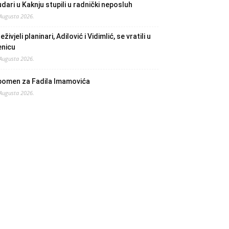
dari u Kaknju stupili u radnički neposluh
 Augusta 2026.
eživjeli planinari, Adilović i Vidimlić, se vratili u
enicu
 Augusta 2026.
pomen za Fadila Imamovića
 Augusta 2026.