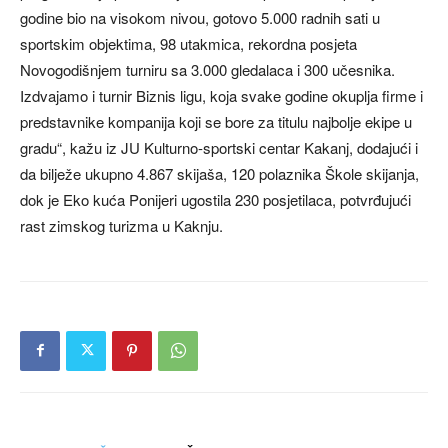
godine bio na visokom nivou, gotovo 5.000 radnih sati u
sportskim objektima, 98 utakmica, rekordna posjeta
Novogodišnjem turniru sa 3.000 gledalaca i 300 učesnika.
Izdvajamo i turnir Biznis ligu, koja svake godine okuplja firme i
predstavnike kompanija koji se bore za titulu najbolje ekipe u
gradu“, kažu iz JU Kulturno-sportski centar Kakanj, dodajući i
da bilježe ukupno 4.867 skijaša, 120 polaznika Škole skijanja,
dok je Eko kuća Ponijeri ugostila 230 posjetilaca, potvrđujući
rast zimskog turizma u Kaknju.