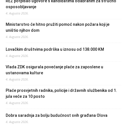
REZ potpisao ugovore s kandidatima odabranim za stručno
osposobljavanje
4. Augusta 2026.
Ministarstvo će hitno pružiti pomoć nakon požara koji je
uništio njihov dom
4. Augusta 2026.
Lovačkim društvima podrška u iznosu od 138.000 KM
4. Augusta 2026.
Vlada ZDK osigurala povećanje plaće za zaposlene u
ustanovama kulture
4. Augusta 2026.
Plaće prosvjetnih radnika, policije i državnih službenika od 1.
jula veće za 10 posto
4. Augusta 2026.
Dobra saradnja za bolju budućnost svih građana Olova
4. Augusta 2026.