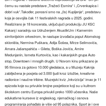
čemu su nastale predstave „Tražeći Esmira“ i „Crvenkapica i
dobri vuk“.Također, ponosni smo na „(Is) Kupljenje“, predstavu
koja je osvojila čak 11 festivalskih nagrada u 2025. godini.
Realizirano je 18 koncerata, uključujući produkciju JU KSC
Kakanj i saradnju sa Udruženjem AkustikUm i Kamernim
simfonijskim orkestrom, te nastupe izvođača poput Atomskog
skloništa, Nermina Puškara, Adija Šošea, Mirze Selimovića,
Amara Jašarspahića – Gileta, Boška Jovića, Amire
Medunjanin, Ismeta Kurtovića, kao i kakanjskih grupa Auto
stop, Downtown i mnogih drugih. U Novom kinu prikazano je
95 filmova za gotovo 10.000 gledalaca, a u Muzeju Kaknja
zabilježena je posjeta od 3.000 ljudi kroz izložbe, kreativne
radionice i naučne tribine. Muzejski kviz „Inkvizicija“ imao je 11
epizoda koje su privukle brojne posjetioce koji su u kultnom
školskom centru Europa privukli preko 1000 učesnika. Naše
edukativne kurseve iz engleskog, njemačkog i osnova
programiranja pohađalo je više od 95 polaznika. Sport je i ove