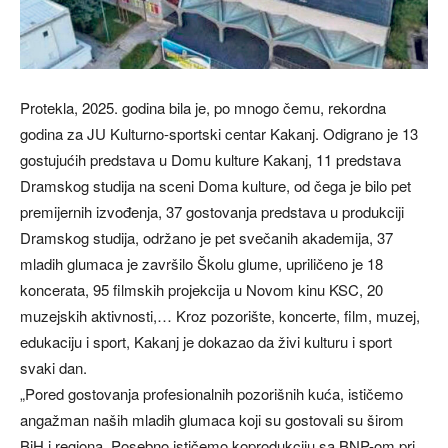
Protekla, 2025. godina bila je, po mnogo čemu, rekordna
godina za JU Kulturno-sportski centar Kakanj. Odigrano je 13
gostujućih predstava u Domu kulture Kakanj, 11 predstava
Dramskog studija na sceni Doma kulture, od čega je bilo pet
premijernih izvođenja, 37 gostovanja predstava u produkciji
Dramskog studija, održano je pet svečanih akademija, 37
mladih glumaca je završilo Školu glume, upriličeno je 18
koncerata, 95 filmskih projekcija u Novom kinu KSC, 20
muzejskih aktivnosti,… Kroz pozorište, koncerte, film, muzej,
edukaciju i sport, Kakanj je dokazao da živi kulturu i sport
svaki dan.
„Pored gostovanja profesionalnih pozorišnih kuća, ističemo
angažman naših mladih glumaca koji su gostovali su širom
BiH i regiona. Posebno ističemo koprodukciju sa BNP-om pri