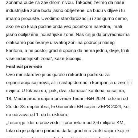
zonama bude na zavidnom nivou. Također, želimo da naše
industrijske zone budu jasno obilježene, da budu vidljive i tu
imamo propuste. Uvodimo standardizaciju i zasigurno ćemo,
ako ne do kraja godine onda već početkom naredne, imati
jasno obilježene industrijske zone. Naš cilj je da privrednicima
olakšamo poslovanje u svakoj zoni na području našeg
kantona, a ne postoji grad ili općina da nema jednu, dvije, tri ili
više industrijskih zona“, kaže Šibonjić.
Festival privrede
Ovo ministarstvo je osiguralo i rekordnu podršku za
organizaciju sajmova, ali i nastup domaćih kompanija u zemlji i
svijetu. U fokusu su, ipak, dva „domaća“ kantonalna sajma,
18. Međunarodni sajam privrede Tešanj-BiH 2024, održan od
25. do 28. septembra, te Generalni BH sajam ZEPS 2024, koji
se održava od 1. do 5. oktobra.
„Tešanj je lider u proizvodnji i prometom od 2,6 milijardi KM,
tako da je potpuno prirodno da taj grad ima veliki sajam koji je