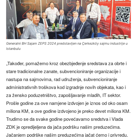
Generalni BH Sajam ZEPS 2024 predstavljen na Çerkezköy sajmu industrije u
Istanbulu
„Također, pomažemo kroz obezbjeđenje sredstava za obrte i
stare tradicionalne zanate, subvencioniranje organizacije i
nastupa na sajmovima, rad udruženja, subvencioniranje
administrativnih troškova kod izgradnje novih objekata, kao i
za žensko poduzetništvo, zapošljavanje mladih, IT sektor.
Prošle godine za ove namjene izdvojen je iznos od oko osam
miliona KM, a ove godine izdvojeno je preko devet miliona KM.
Trudimo se da svake godine povećavamo sredstva i Vlada
ZDK je opredijeljena da jača podršku našim preduzećima.
Jačanjem podrške našim preduzećima jačat ćemo i privredu,