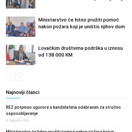
Ministarstvo će hitno pružiti pomoć
nakon požara koji je uništio njihov dom
Lovačkim društvima podrška u iznosu
od 138.000 KM
Najnoviji članci
REZ potpisao ugovore s kandidatima odabranim za stručno
osposobljavanje
4. Augusta 2026.
Ministarstvo će hitno pružiti pomoć nakon požara koji je