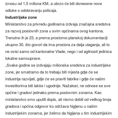
iznosu od 1,5 miliona KM, a ubrzo će biti donesene nove
odluke o odobravanju poticaja.
Industrijske zone
Ministarstvo za privredu godinama izdvaja značajna sredstva
za razvoj poslovnih zona u svim općinama ovog kantona.
Trenutno ih je 23, a prema prostorno-planskoj dokumentaciji
ukupno 30, što govori da ima prostora za dalja ulaganja, ali to
ne ovisi samo od kantonalne Vlade, nego i od agilnosti jedinica
lokalne samouprave.
„Svake godine se izdvajaju milionska sredstva za industrijske
zone, jer smatramo da to trebaju biti mjesta gdje će se
industrija razvijati, gdje će se praviti fabrike i gdje će našim
investitorima biti lakše i ugodnije. Nažalost, ne odnose se sve
općine i gradovi jednako prema poslovnim zonama. Kao
ministarstvo smo uputili dopis, ali nismo dobili od velikog broja
gradova i općina odgovor ko održava higijenu u našim
industrijskim zonama, jer želimo da higijena u tim industrijskim