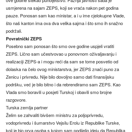
ove godine stekao punoljetstvo. Pažnja javnosti sada je
usmjerena na sajam ZEPS, koji se vraća nakon pet godina
pauze. Ponosan sam kao ministar, a i u ime cjelokupne Vlade,
što naš kanton ima ova dva velika sajma i što smo ih snažno
podržali.
Povratnički ZEPS
Posebno sam ponosan što smo ove godine uspjeli vratiti
ZEPS. Lično sam učestvovao u ponovnom oživaljavanju i
realizaciji ZEPS-a i mogu reći da sam se tome posvetio od
dolaska na čelo ovog ministarstva, jer ZEPS znači puno za
Zenicu i privredu. Nije bilo dovoljno samo dati finansijsku
podršku, već je bilo bitno i da rebrendiramo sam ZEPS. Kao
Vlada smo boravili u posjeti Turskoj i obavili smo brojne
razgovore.
Turska zemlja partner
Želim se zahvaliti bivšem ministru za poljoprivredu,
vodoprivredu i šumarstvo Vejsilu Erolu iz Republike Turske,
koji je bio prva osoba s kojom sam podijelio ideju da Republika