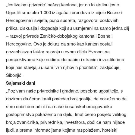
„festivalom privrede“ našeg kantona, jer on to uistinu jeste.
Ugostili smo oko 1.000 izlagača i brendova iz cijele Bosne i
Hercegovine i svijeta, puno susreta, razgovora, poslovnih
prilika, diskusija i događaja koji su usmjereni na samo jedna cilj
– razvoj privrede Zeničko-dobojskog kantona i Bosne i
Hercegovine. Ovo je dokaz da smo kao kanton postali
nezaobilazan faktor razvoja u ovom dijelu Evrope, sa
perspektivama koje nudimo domaćim i stranim investitorima
koje nas stavljaju u sami vrh njihovih prioriteta“, zaključuje
Šibonjić.
Sajamski dani
„Pozivam naše privrednike i građane, posebno ugostitelje, s
obzirom da ćemo imati povećan broj gostiju, da pokažemo da
smo dobri domaćini i da naše bosanskohercegovačko
gostoprimstvo pokažemo na djelu. Imat ćemo posjetu velikog
broja zvaničnika, privrednika, investitora, doći će nam hiljade
ljudi, a prema informacijama kojima raspolažem, hotelski