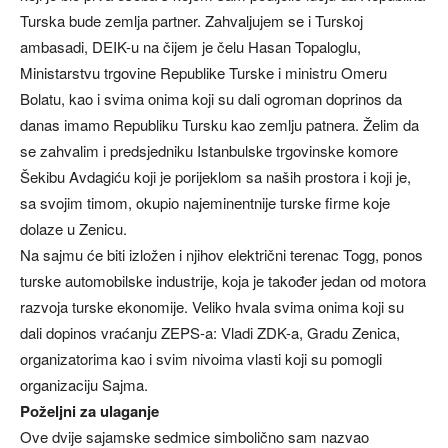
Turska bude zemlja partner. Zahvaljujem se i Turskoj
ambasadi, DEIK-u na čijem je čelu Hasan Topaloglu,
Ministarstvu trgovine Republike Turske i ministru Omeru
Bolatu, kao i svima onima koji su dali ogroman doprinos da
danas imamo Republiku Tursku kao zemlju patnera. Želim da
se zahvalim i predsjedniku Istanbulske trgovinske komore
Šekibu Avdagiću koji je porijeklom sa naših prostora i koji je,
sa svojim timom, okupio najeminentnije turske firme koje
dolaze u Zenicu.
Na sajmu će biti izložen i njihov električni terenac Togg, ponos
turske automobilske industrije, koja je također jedan od motora
razvoja turske ekonomije. Veliko hvala svima onima koji su
dali dopinos vraćanju ZEPS-a: Vladi ZDK-a, Gradu Zenica,
organizatorima kao i svim nivoima vlasti koji su pomogli
organizaciju Sajma.
Poželjni za ulaganje
Ove dvije sajamske sedmice simbolično sam nazvao