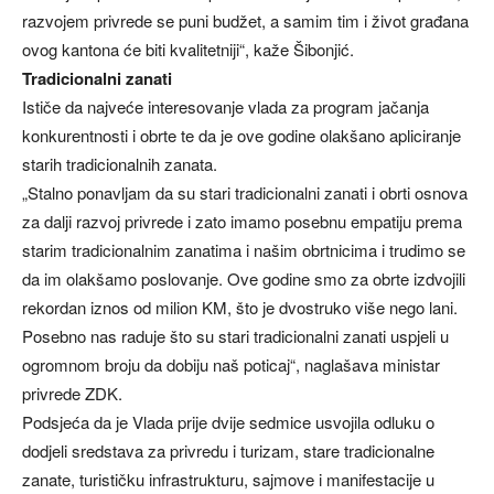
razvojem privrede se puni budžet, a samim tim i život građana
ovog kantona će biti kvalitetniji“, kaže Šibonjić.
Tradicionalni zanati
Ističe da najveće interesovanje vlada za program jačanja
konkurentnosti i obrte te da je ove godine olakšano apliciranje
starih tradicionalnih zanata.
„Stalno ponavljam da su stari tradicionalni zanati i obrti osnova
za dalji razvoj privrede i zato imamo posebnu empatiju prema
starim tradicionalnim zanatima i našim obrtnicima i trudimo se
da im olakšamo poslovanje. Ove godine smo za obrte izdvojili
rekordan iznos od milion KM, što je dvostruko više nego lani.
Posebno nas raduje što su stari tradicionalni zanati uspjeli u
ogromnom broju da dobiju naš poticaj“, naglašava ministar
privrede ZDK.
Podsjeća da je Vlada prije dvije sedmice usvojila odluku o
dodjeli sredstava za privredu i turizam, stare tradicionalne
zanate, turističku infrastrukturu, sajmove i manifestacije u