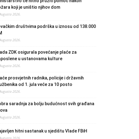
nistarstvo će hitno pružiti pomoć nakon
žara koji je uništio njihov dom
 Augusta 2026.
ovačkim društvima podrška u iznosu od 138.000
M
 Augusta 2026.
ada ZDK osigurala povećanje plaće za
aposlene u ustanovama kulture
 Augusta 2026.
aće prosvjetnih radnika, policije i državnih
užbenika od 1. jula veće za 10 posto
 Augusta 2026.
bra saradnja za bolju budućnost svih građana
lova
 Augusta 2026.
javljen hitni sastanak u sjedištu Vlade FBiH
 Augusta 2026.