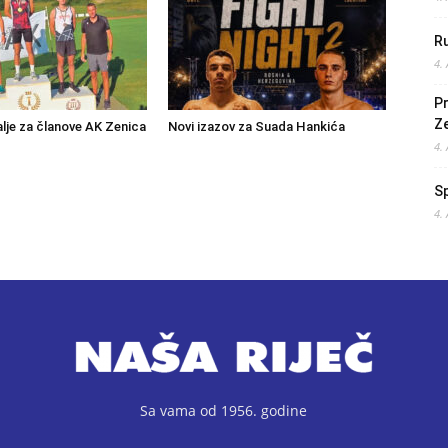
Ru
4.
Pr
Z
lje za članove AK Zenica
Novi izazov za Suada Hankića
4.
S
4.
Sa vama od 1956. godine