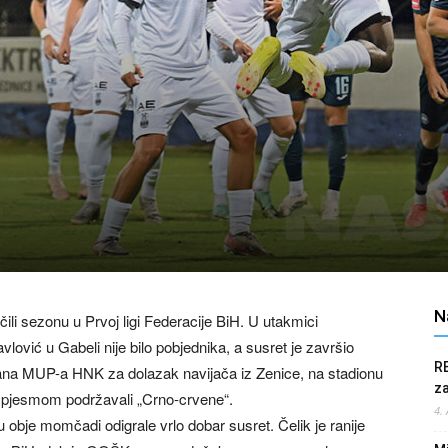
A
N
li sezonu u Prvoj ligi Federacije BiH. U utakmici
lović u Gabeli nije bilo pobjednika, a susret je završio
R
rana MUP-a HNK za dolazak navijača iz Zenice, na stadionu
z
su pjesmom podržavali „Crno-crvene“.
4.
u obje momčadi odigrale vrlo dobar susret. Čelik je ranije