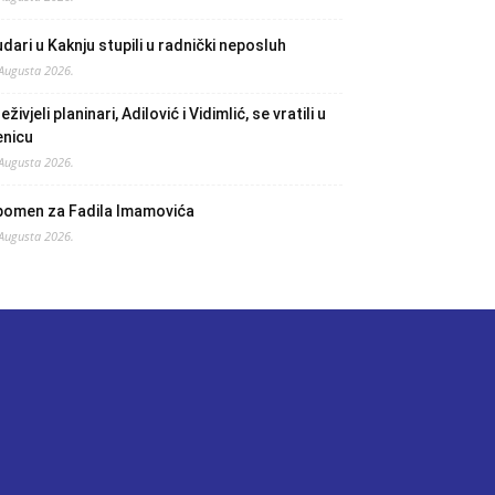
dari u Kaknju stupili u radnički neposluh
 Augusta 2026.
eživjeli planinari, Adilović i Vidimlić, se vratili u
enicu
 Augusta 2026.
pomen za Fadila Imamovića
 Augusta 2026.