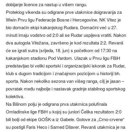
dobijanje licence za nastup u višem rangu.
Proteklog vikenda su odigrane prve utakmice doigravanja za
Wwin Prvu ligu Federacije Bosne i Hercegovine. NK Vitez je
bio domaćin ekipi kakanjskog Rudara. Domaćini već u 27.
minuti imaju vodstvo od 2:0 ali se Rudar uspijeva vratiti. Nakon
dva autogola Vitežana, završeno je kod rezultata 2:2. Revanš
će se igrati sutra (srijeda, 18. jun) s početkom od 17:30 na
kakanjskom stadionu Pod Vardom. Ulazak u Prvu ligu FBiH
predstavljao bi veliki sportski i organizacijski iskorak za Rudar,
klub s dugom tradicijom i značajnom pozicijom u historiji bh.
sporta. Nakon nekoliko sezona van višeg ranga, cilj je jasan –
povratak među najbolje i nastavak gradnje stabilnog sportskog
kolektiva.
Na Bilinom polju je odigrana prva utakmica polufinala
Omladinske lige FBiH u kojoj su juniori Čelika rezultatom 2:0
bili bolji od ekipe GOŠK-a iz Gabele. Golove za „Crno-crvene“
su postigli Faris Heco i Samed Dilaver. Revanš utakmica je na