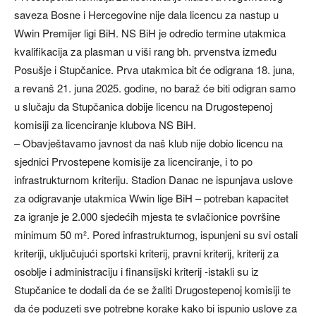
saveza Bosne i Hercegovine nije dala licencu za nastup u
Wwin Premijer ligi BiH. NS BiH je odredio termine utakmica
kvalifikacija za plasman u viši rang bh. prvenstva između
Posušje i Stupčanice. Prva utakmica bit će odigrana 18. juna,
a revanš 21. juna 2025. godine, no baraž će biti odigran samo
u slučaju da Stupčanica dobije licencu na Drugostepenoj
komisiji za licenciranje klubova NS BiH.
– Obavještavamo javnost da naš klub nije dobio licencu na
sjednici Prvostepene komisije za licenciranje, i to po
infrastrukturnom kriteriju. Stadion Danac ne ispunjava uslove
za odigravanje utakmica Wwin lige BiH – potreban kapacitet
za igranje je 2.000 sjedećih mjesta te svlačionice površine
minimum 50 m². Pored infrastrukturnog, ispunjeni su svi ostali
kriteriji, uključujući sportski kriterij, pravni kriterij, kriterij za
osoblje i administraciju i finansijski kriterij -istakli su iz
Stupčanice te dodali da će se žaliti Drugostepenoj komisiji te
da će poduzeti sve potrebne korake kako bi ispunio uslove za