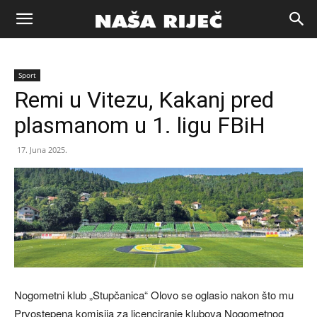
Naša
Sport
riječ
Remi u Vitezu, Kakanj pred
plasmanom u 1. ligu FBiH
Zenica
17. Juna 2025.
Nogometni klub „Stupčanica“ Olovo se oglasio nakon što mu
Prvostepena komisija za licenciranje klubova Nogometnog