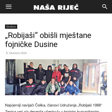
Naša
Društvo
riječ
„Robijaši“ obišli mještane
fojničke Dusine
Zenica
8. Oktobra 2024.
Najvjerniji navijači Čelika, članovi Udruženja „Robijaši 1988“
Zenica već niz decenija učestvuju u brojnim humanitarnim