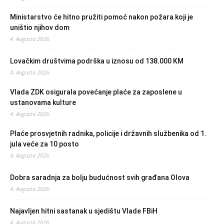
Ministarstvo će hitno pružiti pomoć nakon požara koji je
uništio njihov dom
4. Augusta 2026.
Lovačkim društvima podrška u iznosu od 138.000 KM
4. Augusta 2026.
Vlada ZDK osigurala povećanje plaće za zaposlene u
ustanovama kulture
4. Augusta 2026.
Plaće prosvjetnih radnika, policije i državnih službenika od 1.
jula veće za 10 posto
4. Augusta 2026.
Dobra saradnja za bolju budućnost svih građana Olova
4. Augusta 2026.
Najavljen hitni sastanak u sjedištu Vlade FBiH
4. Augusta 2026.