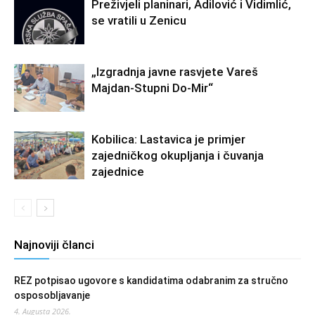
Preživjeli planinari, Adilović i Vidimlić,
se vratili u Zenicu
„Izgradnja javne rasvjete Vareš
Majdan-Stupni Do-Mir“
Kobilica: Lastavica je primjer
zajedničkog okupljanja i čuvanja
zajednice
Najnoviji članci
REZ potpisao ugovore s kandidatima odabranim za stručno
osposobljavanje
4. Augusta 2026.