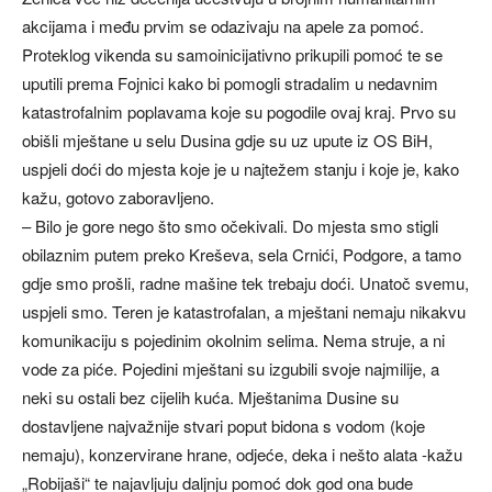
akcijama i među prvim se odazivaju na apele za pomoć.
Proteklog vikenda su samoinicijativno prikupili pomoć te se
uputili prema Fojnici kako bi pomogli stradalim u nedavnim
katastrofalnim poplavama koje su pogodile ovaj kraj. Prvo su
obišli mještane u selu Dusina gdje su uz upute iz OS BiH,
uspjeli doći do mjesta koje je u najtežem stanju i koje je, kako
kažu, gotovo zaboravljeno.
– Bilo je gore nego što smo očekivali. Do mjesta smo stigli
obilaznim putem preko Kreševa, sela Crnići, Podgore, a tamo
gdje smo prošli, radne mašine tek trebaju doći. Unatoč svemu,
uspjeli smo. Teren je katastrofalan, a mještani nemaju nikakvu
komunikaciju s pojedinim okolnim selima. Nema struje, a ni
vode za piće. Pojedini mještani su izgubili svoje najmilije, a
neki su ostali bez cijelih kuća. Mještanima Dusine su
dostavljene najvažnije stvari poput bidona s vodom (koje
nemaju), konzervirane hrane, odjeće, deka i nešto alata -kažu
„Robijaši“ te najavljuju daljnju pomoć dok god ona bude