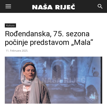
Naša
Kultura
riječ
Rođendanska, 75. sezona
počinje predstavom „Mala“
Zenica
11. Februara 2025.