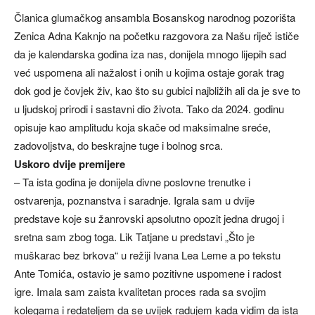
Članica glumačkog ansambla Bosanskog narodnog pozorišta
Zenica Adna Kaknjo na početku razgovora za Našu riječ ističe
da je kalendarska godina iza nas, donijela mnogo lijepih sad
već uspomena ali nažalost i onih u kojima ostaje gorak trag
dok god je čovjek živ, kao što su gubici najbližih ali da je sve to
u ljudskoj prirodi i sastavni dio života. Tako da 2024. godinu
opisuje kao amplitudu koja skače od maksimalne sreće,
zadovoljstva, do beskrajne tuge i bolnog srca.
Uskoro dvije premijere
– Ta ista godina je donijela divne poslovne trenutke i
ostvarenja, poznanstva i saradnje. Igrala sam u dvije
predstave koje su žanrovski apsolutno opozit jedna drugoj i
sretna sam zbog toga. Lik Tatjane u predstavi „Što je
muškarac bez brkova“ u režiji Ivana Lea Leme a po tekstu
Ante Tomića, ostavio je samo pozitivne uspomene i radost
igre. Imala sam zaista kvalitetan proces rada sa svojim
kolegama i redateljem da se uvijek radujem kada vidim da ista