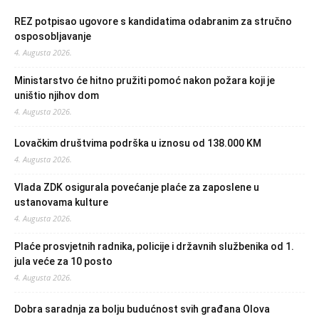
REZ potpisao ugovore s kandidatima odabranim za stručno
osposobljavanje
4. Augusta 2026.
Ministarstvo će hitno pružiti pomoć nakon požara koji je
uništio njihov dom
4. Augusta 2026.
Lovačkim društvima podrška u iznosu od 138.000 KM
4. Augusta 2026.
Vlada ZDK osigurala povećanje plaće za zaposlene u
ustanovama kulture
4. Augusta 2026.
Plaće prosvjetnih radnika, policije i državnih službenika od 1.
jula veće za 10 posto
4. Augusta 2026.
Dobra saradnja za bolju budućnost svih građana Olova