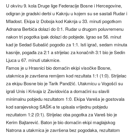
U okviru 9. kola Druge lige Federacije Bosne i Hercegovine,
odigran je gradski derbi u Kaknju u kojem su se sastali Rudar i
Mladost. Ekipa iz Doboja kod Kaknja u 33. minuti pogotkom
Adnana Berbića dolazi do 0:1. Rudar u drugom poluvremenu
nakon tri pogotka ipak dolazi do pobjede. Igrao se 56. minut
kad je Sedad Subašić pogodio za 1:1. Isti igrač, sedam minuta
kasnije, pogađa za 2:1 a strijelac za konačnih 3:1 bio je Sedin
Ljuca u 67. minuti utakmice.
Famos je u Hrasnici bio domaćin ekipi visočke Bosne,
utakmica je završena remijem kod rezultata 1:1 (1:0). Strijelac
za ekipu Bosne bio je Tarik Pandžić. Utakmicu u Vogošći su
igrali Unis i Krivaja iz Zavidovića a domaćini su slavili
minimalnu pobjedu rezultatom 1:0. Ekipa Vareša je gostovala
kod sarajevskog SAŠK-a te upisala vrijednu pobjedu
rezultatom 1:2 (0:1). Strijelac oba pogotka za Vareš bio je
Kerim Bajtarević. Baton je bio domaćin ekipi maglajskog
Natrona a utakmica je završena bez pogodaka, rezultatom