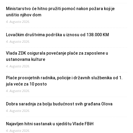
Ministarstvo će hitno pružiti pomoć nakon požara koji je
uništio njihov dom
4. Augusta 2026.
Lovačkim društvima podrška u iznosu od 138.000 KM
4. Augusta 2026.
Vlada ZDK osigurala povećanje plaće za zaposlene u
ustanovama kulture
4. Augusta 2026.
Plaće prosvjetnih radnika, policije i državnih službenika od 1.
jula veće za 10 posto
4. Augusta 2026.
Dobra saradnja za bolju budućnost svih građana Olova
4. Augusta 2026.
Najavljen hitni sastanak u sjedištu Vlade FBiH
4. Augusta 2026.