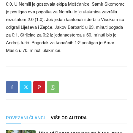
0:0. U Nemili je gostovala ekipa Mošćanice. Samir Skomorac
je postigao dva pogotka za Nemilu te je utakmica završila
rezultatom 2:0 (1:0). Još jedan kantonalni derbi u Visokom su
odigrali Liješeva i Žepče. Jakov Barbarić u 23. minuti pogađa
za 0:1. Strijelac za 0:2 iz jedanaesterca u 60. minuti bio je
Andrej Jurić. Pogodak za konačnih 1:2 postigao je Amar
Mašić u 70. minuti utakmice.
POVEZANI ČLANCI
VIŠE OD AUTORA