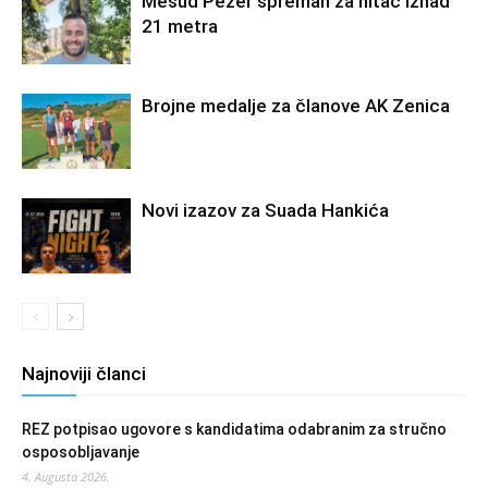
Mesud Pezer spreman za hitac iznad
21 metra
Brojne medalje za članove AK Zenica
Novi izazov za Suada Hankića
Najnoviji članci
REZ potpisao ugovore s kandidatima odabranim za stručno
osposobljavanje
4. Augusta 2026.