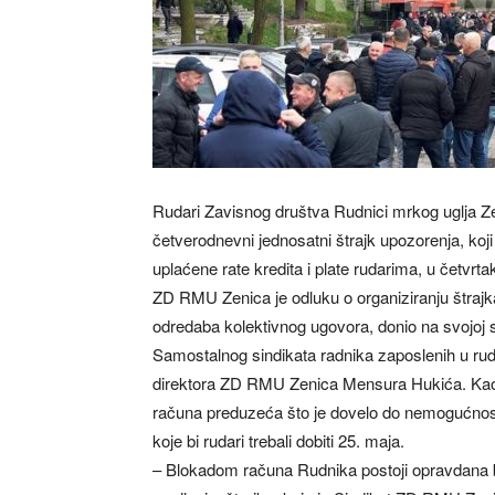
Rudari Zavisnog društva Rudnici mrkog uglja Zen
četverodnevni jednosatni štrajk upozorenja, koj
uplaćene rate kredita i plate rudarima, u četvrtak
ZD RMU Zenica je odluku o organiziranju štrajk
odredaba kolektivnog ugovora, donio na svojoj s
Samostalnog sindikata radnika zaposlenih u ru
direktora ZD RMU Zenica Mensura Hukića. Kao r
računa preduzeća što je dovelo do nemogućnosti 
koje bi rudari trebali dobiti 25. maja.
– Blokadom računa Rudnika postoji opravdana 