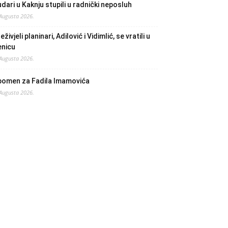
dari u Kaknju stupili u radnički neposluh
 Augusta 2026.
eživjeli planinari, Adilović i Vidimlić, se vratili u
enicu
 Augusta 2026.
pomen za Fadila Imamovića
 Augusta 2026.