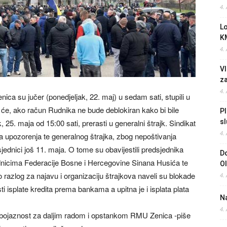
4.
L
K
4.
Vl
z
4.
ica su jučer (ponedjeljak, 22. maj) u sedam sati, stupili u
i će, ako račun Rudnika ne bude deblokiran kako bi bile
Pl
, 25. maja od 15:00 sati, prerasti u generalni štrajk. Sindikat
sl
4.
a upozorenja te generalnog štrajka, zbog nepoštivanja
jednici još 11. maja. O tome su obavijestili predsjednika
Do
dnicima Federacije Bosne i Hercegovine Sinana Husića te
O
azlog za najavu i organizaciju štrajkova naveli su blokade
4.
isplate kredita prema bankama a upitna je i isplata plata
Na
4.
bojaznost za daljim radom i opstankom RMU Zenica -piše