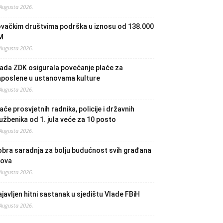
 Augusta 2026.
ovačkim društvima podrška u iznosu od 138.000
M
 Augusta 2026.
ada ZDK osigurala povećanje plaće za
aposlene u ustanovama kulture
 Augusta 2026.
aće prosvjetnih radnika, policije i državnih
užbenika od 1. jula veće za 10 posto
 Augusta 2026.
bra saradnja za bolju budućnost svih građana
lova
 Augusta 2026.
javljen hitni sastanak u sjedištu Vlade FBiH
 Augusta 2026.