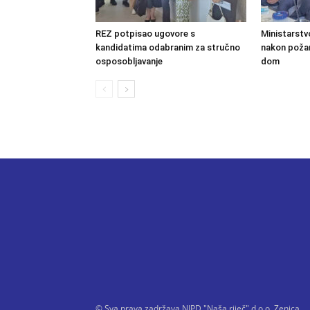
REZ potpisao ugovore s
Ministarstv
kandidatima odabranim za stručno
nakon požara
osposobljavanje
dom
© Sva prava zadržava NIPD "Naša riječ" d.o.o. Zenica.