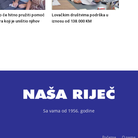
o će hitno pružiti pomoć
Lovačkim društvima podrška u
 koji je uništio njihov
iznosu od 138.000 KM
Sa vama od 1956. godine
Početna
O nama