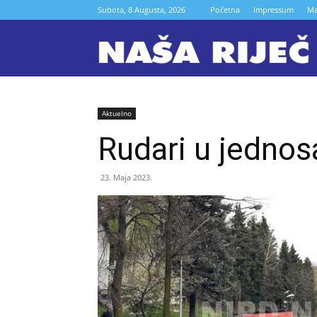
Subota, 8 Augusta, 2026
Početna
Impressum
Ma
N
r
Aktuelno
Rudari u jednos
Z
23. Maja 2023.