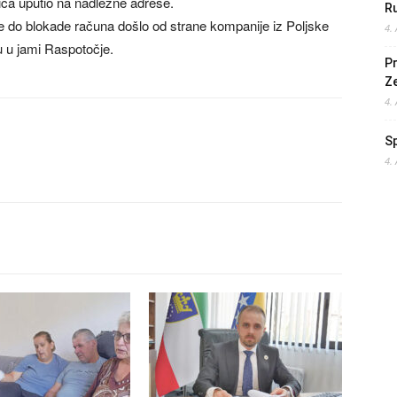
ica uputio na nadležne adrese.
Ru
je do blokade računa došlo od strane kompanije iz Poljske
4.
lu u jami Raspotočje.
Pr
Z
4.
S
4.