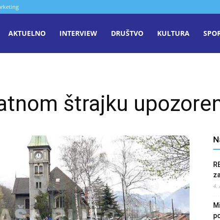
rketing
aša
AKTUELNO
INTERVIEW
DRUŠTVO
KULTURA
SPO
iječ
atnom štrajku upozore
enica
N
R
z
4.
Mi
po