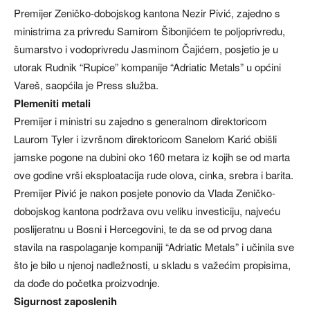
Premijer Zeničko-dobojskog kantona Nezir Pivić, zajedno s
ministrima za privredu Samirom Šibonjićem te poljoprivredu,
šumarstvo i vodoprivredu Jasminom Čajićem, posjetio je u
utorak Rudnik “Rupice” kompanije “Adriatic Metals” u općini
Vareš, saopćila je Press služba.
Plemeniti metali
Premijer i ministri su zajedno s generalnom direktoricom
Laurom Tyler i izvršnom direktoricom Sanelom Karić obišli
jamske pogone na dubini oko 160 metara iz kojih se od marta
ove godine vrši eksploatacija rude olova, cinka, srebra i barita.
Premijer Pivić je nakon posjete ponovio da Vlada Zeničko-
dobojskog kantona podržava ovu veliku investiciju, najveću
poslijeratnu u Bosni i Hercegovini, te da se od prvog dana
stavila na raspolaganje kompaniji “Adriatic Metals” i učinila sve
što je bilo u njenoj nadležnosti, u skladu s važećim propisima,
da dođe do početka proizvodnje.
Sigurnost zaposlenih