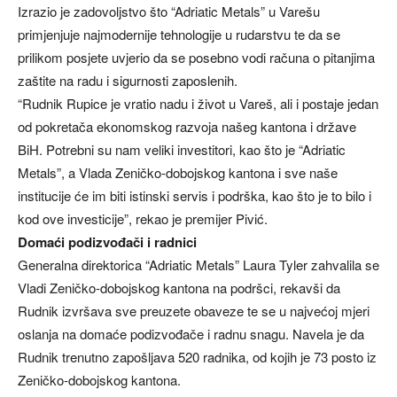
Izrazio je zadovoljstvo što “Adriatic Metals” u Varešu
primjenjuje najmodernije tehnologije u rudarstvu te da se
prilikom posjete uvjerio da se posebno vodi računa o pitanjima
zaštite na radu i sigurnosti zaposlenih.
“Rudnik Rupice je vratio nadu i život u Vareš, ali i postaje jedan
od pokretača ekonomskog razvoja našeg kantona i države
BiH. Potrebni su nam veliki investitori, kao što je “Adriatic
Metals”, a Vlada Zeničko-dobojskog kantona i sve naše
institucije će im biti istinski servis i podrška, kao što je to bilo i
kod ove investicije”, rekao je premijer Pivić.
Domaći podizvođači i radnici
Generalna direktorica “Adriatic Metals” Laura Tyler zahvalila se
Vladi Zeničko-dobojskog kantona na podršci, rekavši da
Rudnik izvršava sve preuzete obaveze te se u najvećoj mjeri
oslanja na domaće podizvođače i radnu snagu. Navela je da
Rudnik trenutno zapošljava 520 radnika, od kojih je 73 posto iz
Zeničko-dobojskog kantona.