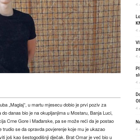
4.
L
K
4.
Vl
z
4.
Pl
sl
4.
Do
O
uba „Maglaj“, u martu mjesecu dobio je prvi poziv za
4.
 do danas bio je na okupljanjima u Mostaru, Banja Luci,
acija Crne Gore i Mađarske, pa se može reći da je postao
Na
me trudio se da opravda povjerenje koje mu je ukazao
4.
i još kao šestogodišnji dječak. Brat Omar je već bio u