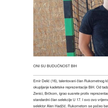
ONI SU BUDUĆNOST BIH
Emir Delić (16), talentovani član Rukometnog kl
okupljanje kadetske reprezentacije BiH. Od tada
Zenici, Brčkom, igrao susrete protiv reprezent
standardni član selekcije U 17. I svo ovo vrije
selektor Alen Hadžić. Rukometom se počeo bavit