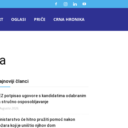
RT
OGLASI
PRIČE
CRNA HRONIKA
ja
ajnoviji članci
EZ potpisao ugovore s kandidatima odabranim
a stručno osposobljavanje
 Augusta 2026.
nistarstvo će hitno pružiti pomoć nakon
žara koji je uništio njihov dom