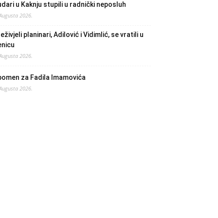
dari u Kaknju stupili u radnički neposluh
 Augusta 2026.
eživjeli planinari, Adilović i Vidimlić, se vratili u
enicu
 Augusta 2026.
pomen za Fadila Imamovića
 Augusta 2026.