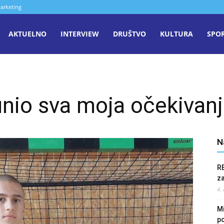
arketing
aša
AKTUELNO
INTERVIEW
DRUŠTVO
KULTURA
SPO
iječ
nio sva moja očekivan
enica
N
R
z
4.
Mi
po