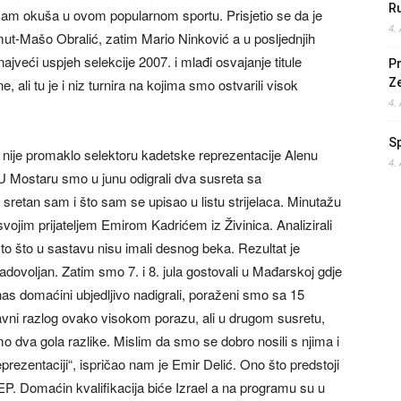
Ru
 sam okuša u ovom popularnom sportu. Prisjetio se da je
4.
mut-Mašo Obralić, zatim Mario Ninković a u posljednjih
ajveći uspjeh selekcije 2007. i mlađi osvajanje titule
Pr
ali tu je i niz turnira na kojima smo ostvarili visok
Z
4.
S
u nije promaklo selektoru kadetske reprezentacije Alenu
4.
„U Mostaru smo u junu odigrali dva susreta sa
sretan sam i što sam se upisao u listu strijelaca. Minutažu
sa svojim prijateljem Emirom Kadrićem iz Živinica. Analizirali
i to što u sastavu nisu imali desnog beka. Rezultat je
zadovoljan. Zatim smo 7. i 8. jula gostovali u Mađarskoj gdje
nas domaćini ubjedljivo nadigrali, poraženi smo sa 15
glavni razlog ovako visokom porazu, ali u drugom susretu,
mo dva gola razlike. Mislim da smo se dobro nosili s njima i
prezentaciji“, ispričao nam je Emir Delić. Ono što predstoji
 EP. Domaćin kvalifikacija biće Izrael a na programu su u