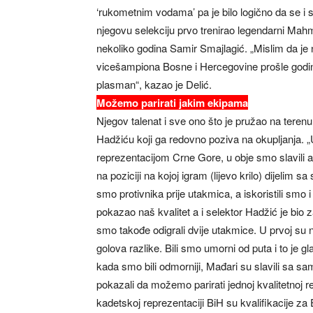
‘rukometnim vodama’ pa je bilo logično da se i
njegovu selekciju prvo trenirao legendarni Mah
nekoliko godina Samir Smajlagić. „Mislim da je n
vicešampiona Bosne i Hercegovine prošle godine, 
plasman“, kazao je Delić.
Možemo parirati jakim ekipama
Njegov talenat i sve ono što je pružao na teren
Hadžiću koji ga redovno poziva na okupljanja. 
reprezentacijom Crne Gore, u obje smo slavili a 
na poziciji na kojoj igram (lijevo krilo) dijelim 
smo protivnika prije utakmica, a iskoristili smo 
pokazao naš kvalitet a i selektor Hadžić je bio 
smo takođe odigrali dvije utakmice. U prvoj su 
golova razlike. Bili smo umorni od puta i to je 
kada smo bili odmorniji, Mađari su slavili sa sa
pokazali da možemo parirati jednoj kvalitetnoj re
kadetskoj reprezentaciji BiH su kvalifikacije za