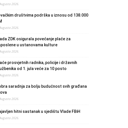
 Augusta 2026.
ovačkim društvima podrška u iznosu od 138.000
M
 Augusta 2026.
ada ZDK osigurala povećanje plaće za
aposlene u ustanovama kulture
 Augusta 2026.
aće prosvjetnih radnika, policije i državnih
užbenika od 1. jula veće za 10 posto
 Augusta 2026.
bra saradnja za bolju budućnost svih građana
lova
 Augusta 2026.
javljen hitni sastanak u sjedištu Vlade FBiH
 Augusta 2026.