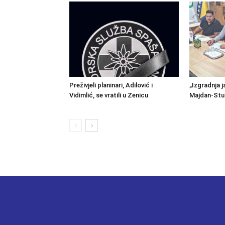
Preživjeli planinari, Adilović i
„Izgradnja j
Vidimlić, se vratili u Zenicu
Majdan-Stu