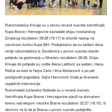
Rukometašice Krivaje su u okviru revanš susreta četvrtfinala
Kupa Bosne i Hercegovine savladale ekipu mostarskog
Zrinjskog rezultatom 39:28 (19:17) te izborile nastup na
završnom turniru Kupa BiH. Podsjećamo da su sedam dana
ranije rukometašice iz Zavidovića u prvom susretu slavile
pobjedu na gostovanju u Mostaru rezultatom 26:28. Ekipu
Krivaje do pobjede su vodile Alena Latifović sa sedam, Hena
Ridžal sa šest te Nejra Cerić i Ilma Mehanović s po pet
postignutih pogodaka. Sajra Hamurović imala je dvanaest
uspješnih intervencija.
Rukometaši tuzlanske Slobode su u revanš susretu
četvrtfinala Kupa Bosne i Hercegovine slavili na domaćem
terenu nad ekipom visočke Bosne rezultatom 32:27 (16:15). S
obzirom na to da je Bosna u prvom susretu pobijedila