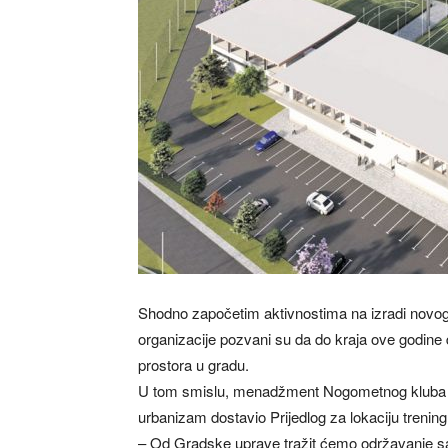
Shodno započetim aktivnostima na izradi novog 
organizacije pozvani su da do kraja ove godine 
prostora u gradu.
U tom smislu, menadžment Nogometnog kluba Če
urbanizam dostavio Prijedlog za lokaciju trening
– Od Gradske uprave tražit ćemo održavanje sa