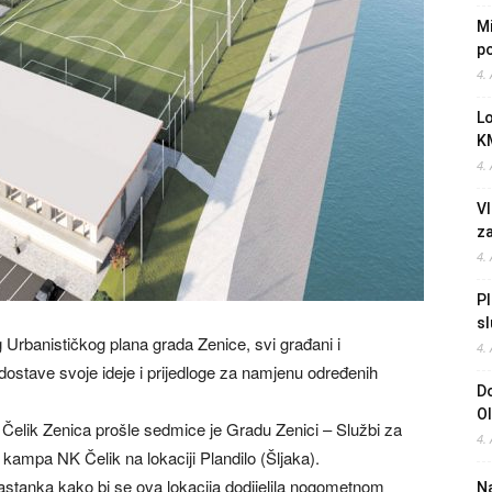
Mi
po
4.
L
K
4.
Vl
z
4.
Pl
sl
Urbanističkog plana grada Zenice, svi građani i
4.
dostave svoje ideje i prijedloge za namjenu određenih
Do
O
lik Zenica prošle sedmice je Gradu Zenici – Službi za
4.
 kampa NK Čelik na lokaciji Plandilo (Šljaka).
stanka kako bi se ova lokacija dodijelila nogometnom
Na