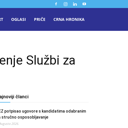
RT
OGLASI
PRIČE
CRNA HRONIKA
enje Službi za
ajnoviji članci
EZ potpisao ugovore s kandidatima odabranim
a stručno osposobljavanje
 Augusta 2026.