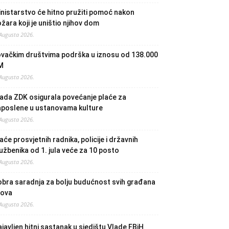
nistarstvo će hitno pružiti pomoć nakon
žara koji je uništio njihov dom
 Augusta 2026.
ovačkim društvima podrška u iznosu od 138.000
M
 Augusta 2026.
ada ZDK osigurala povećanje plaće za
aposlene u ustanovama kulture
 Augusta 2026.
aće prosvjetnih radnika, policije i državnih
užbenika od 1. jula veće za 10 posto
 Augusta 2026.
bra saradnja za bolju budućnost svih građana
lova
 Augusta 2026.
javljen hitni sastanak u sjedištu Vlade FBiH