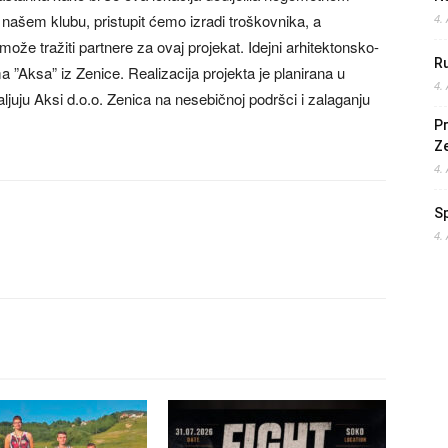
 našem klubu, pristupit ćemo izradi troškovnika, a
4.
e tražiti partnere za ovaj projekat. Idejni arhitektonsko-
Ru
ma ”Aksa” iz Zenice. Realizacija projekta je planirana u
4.
juju Aksi d.o.o. Zenica na nesebičnoj podršci i zalaganju
Pr
Z
4.
S
4.