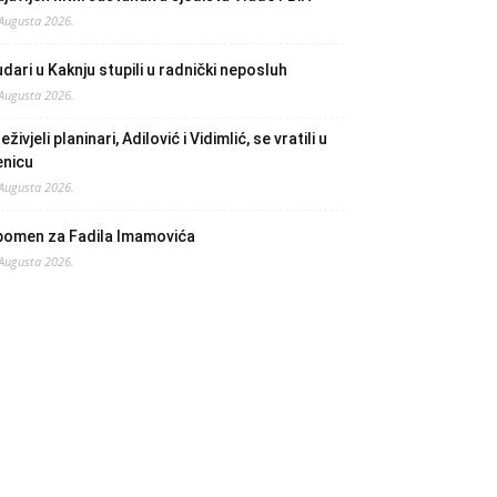
 Augusta 2026.
dari u Kaknju stupili u radnički neposluh
 Augusta 2026.
eživjeli planinari, Adilović i Vidimlić, se vratili u
enicu
 Augusta 2026.
pomen za Fadila Imamovića
 Augusta 2026.