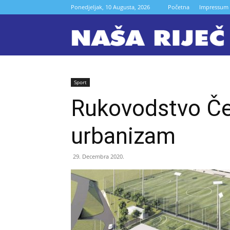
Ponedjeljak, 10 Augusta, 2026
Početna
Impressum
N
r
Sport
Rukovodstvo Čel
Z
urbanizam
29. Decembra 2020.