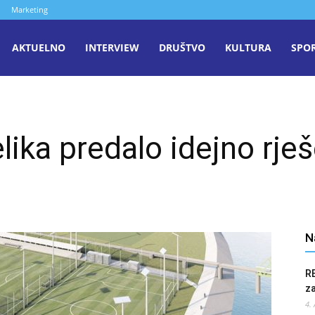
Marketing
aša
AKTUELNO
INTERVIEW
DRUŠTVO
KULTURA
SPO
iječ
ika predalo idejno rješ
enica
N
R
z
4.