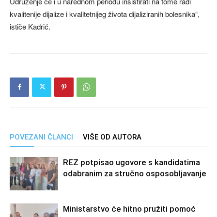
Udruženje će i u narednom periodu insistirati na tome radi
kvalitenije dijalize i kvalitetnijeg života dijaliziranih bolesnika“,
ističe Kadrić.
POVEZANI ČLANCI
VIŠE OD AUTORA
REZ potpisao ugovore s kandidatima
odabranim za stručno osposobljavanje
Ministarstvo će hitno pružiti pomoć