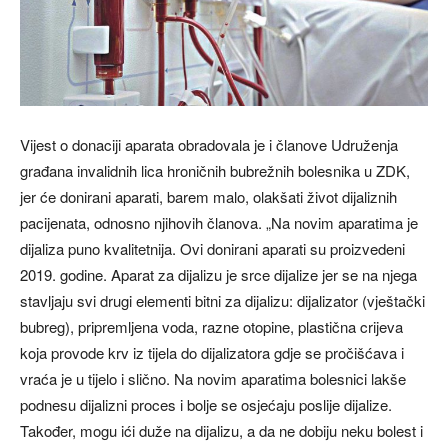
Vijest o donaciji aparata obradovala je i članove Udruženja
građana invalidnih lica hroničnih bubrežnih bolesnika u ZDK,
jer će donirani aparati, barem malo, olakšati život dijaliznih
pacijenata, odnosno njihovih članova. „Na novim aparatima je
dijaliza puno kvalitetnija. Ovi donirani aparati su proizvedeni
2019. godine. Aparat za dijalizu je srce dijalize jer se na njega
stavljaju svi drugi elementi bitni za dijalizu: dijalizator (vještački
bubreg), pripremljena voda, razne otopine, plastična crijeva
koja provode krv iz tijela do dijalizatora gdje se pročišćava i
vraća je u tijelo i slično. Na novim aparatima bolesnici lakše
podnesu dijalizni proces i bolje se osjećaju poslije dijalize.
Također, mogu ići duže na dijalizu, a da ne dobiju neku bolest i