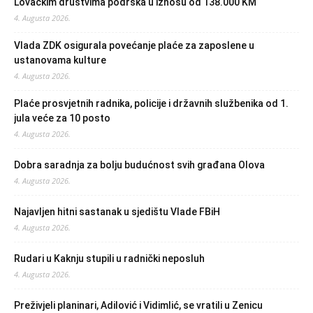
Lovačkim društvima podrška u iznosu od 138.000 KM
4. Augusta 2026.
Vlada ZDK osigurala povećanje plaće za zaposlene u
ustanovama kulture
4. Augusta 2026.
Plaće prosvjetnih radnika, policije i državnih službenika od 1.
jula veće za 10 posto
4. Augusta 2026.
Dobra saradnja za bolju budućnost svih građana Olova
4. Augusta 2026.
Najavljen hitni sastanak u sjedištu Vlade FBiH
4. Augusta 2026.
Rudari u Kaknju stupili u radnički neposluh
4. Augusta 2026.
Preživjeli planinari, Adilović i Vidimlić, se vratili u Zenicu