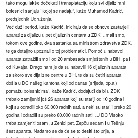
tako mogu lakše dočekati i transplataciju koju svi dijalizirani
bolesnici sanjaju i kojoj se nadaju“, kaže Muhamed Kadrić,
predsjednik Udruženja.
Već duži period, kaže Kadrić, iniciraju da se obnove zastarjeli
aparati za dijalizu u pet dijaliznih centara u ZDK. „Imali smo,
tokom ove godine, dva sastanka sa ministrom zdravstva ZDK,
te ga detaljno upoznali o toj problematici. Pomoć u nabavci
aparata zatražili smo i od 20 ambasada smještenih u BiH, pa i
od Kuvajta. Drago nam je da su nabavili 16 dijaliznih aparata
za skoro sve dijalizne centre u BiH, te da su četiri aparata
došla u DC našeg kantona koji od danas (srijeda, op.a.)
pomažu bolesnicima“, kaže Kadrić, dodajući da bi u ZDK
trebalo zamijeniti još 26 aparata koji su stariji od 10 godina i
koji su odradili oko 60.000 radnih sati, a neki su stari i preko 20
godina i odradili su preko 80.000 radnih sati. „U DC Visoko
treba zamjeniti osam ,u Zenici pet, Žepču sedam i u Tešnju
šest aparata. Nadamo se da će se to desiti što prije, a