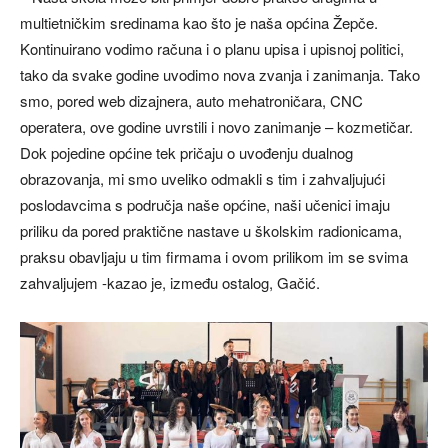
multietničkim sredinama kao što je naša općina Žepče.
Kontinuirano vodimo računa i o planu upisa i upisnoj politici,
tako da svake godine uvodimo nova zvanja i zanimanja. Tako
smo, pored web dizajnera, auto mehatroničara, CNC
operatera, ove godine uvrstili i novo zanimanje – kozmetičar.
Dok pojedine općine tek pričaju o uvođenju dualnog
obrazovanja, mi smo uveliko odmakli s tim i zahvaljujući
poslodavcima s područja naše općine, naši učenici imaju
priliku da pored praktične nastave u školskim radionicama,
praksu obavljaju u tim firmama i ovom prilikom im se svima
zahvaljujem -kazao je, između ostalog, Gačić.