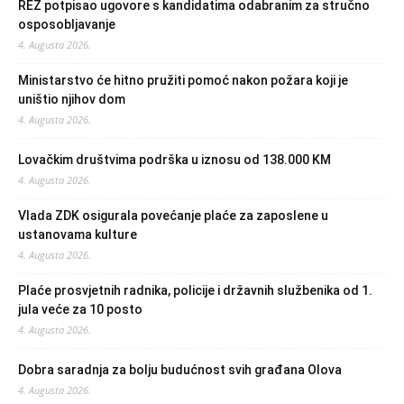
REZ potpisao ugovore s kandidatima odabranim za stručno
osposobljavanje
4. Augusta 2026.
Ministarstvo će hitno pružiti pomoć nakon požara koji je
uništio njihov dom
4. Augusta 2026.
Lovačkim društvima podrška u iznosu od 138.000 KM
4. Augusta 2026.
Vlada ZDK osigurala povećanje plaće za zaposlene u
ustanovama kulture
4. Augusta 2026.
Plaće prosvjetnih radnika, policije i državnih službenika od 1.
jula veće za 10 posto
4. Augusta 2026.
Dobra saradnja za bolju budućnost svih građana Olova
4. Augusta 2026.