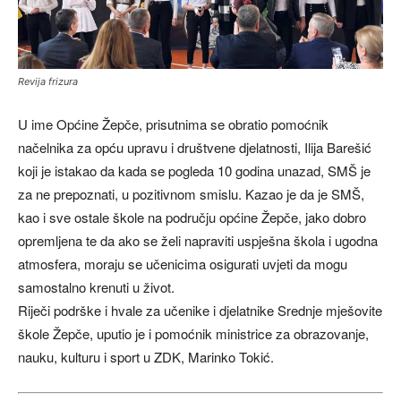
Revija frizura
U ime Općine Žepče, prisutnima se obratio pomoćnik
načelnika za opću upravu i društvene djelatnosti, Ilija Barešić
koji je istakao da kada se pogleda 10 godina unazad, SMŠ je
za ne prepoznati, u pozitivnom smislu. Kazao je da je SMŠ,
kao i sve ostale škole na području općine Žepče, jako dobro
opremljena te da ako se želi napraviti uspješna škola i ugodna
atmosfera, moraju se učenicima osigurati uvjeti da mogu
samostalno krenuti u život.
Riječi podrške i hvale za učenike i djelatnike Srednje mješovite
škole Žepče, uputio je i pomoćnik ministrice za obrazovanje,
nauku, kulturu i sport u ZDK, Marinko Tokić.