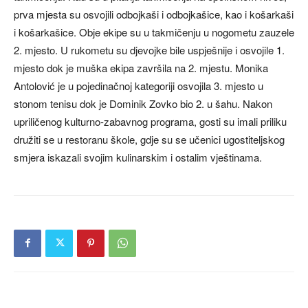
prva mjesta su osvojili odbojkaši i odbojkašice, kao i košarkaši
i košarkašice. Obje ekipe su u takmičenju u nogometu zauzele
2. mjesto. U rukometu su djevojke bile uspješnije i osvojile 1.
mjesto dok je muška ekipa završila na 2. mjestu. Monika
Antolović je u pojedinačnoj kategoriji osvojila 3. mjesto u
stonom tenisu dok je Dominik Zovko bio 2. u šahu. Nakon
upriličenog kulturno-zabavnog programa, gosti su imali priliku
družiti se u restoranu škole, gdje su se učenici ugostiteljskog
smjera iskazali svojim kulinarskim i ostalim vještinama.