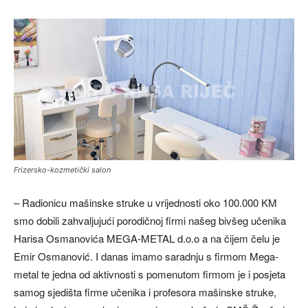
Frizersko-kozmetički salon
– Radionicu mašinske struke u vrijednosti oko 100.000 KM
smo dobili zahvaljujući porodičnoj firmi našeg bivšeg učenika
Harisa Osmanovića MEGA-METAL d.o.o a na čijem čelu je
Emir Osmanović. I danas imamo saradnju s firmom Mega-
metal te jedna od aktivnosti s pomenutom firmom je i posjeta
samog sjedišta firme učenika i profesora mašinske struke,