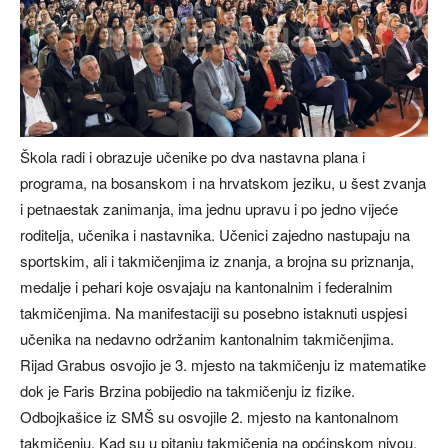
Škola radi i obrazuje učenike po dva nastavna plana i
programa, na bosanskom i na hrvatskom jeziku, u šest zvanja
i petnaestak zanimanja, ima jednu upravu i po jedno vijeće
roditelja, učenika i nastavnika. Učenici zajedno nastupaju na
sportskim, ali i takmičenjima iz znanja, a brojna su priznanja,
medalje i pehari koje osvajaju na kantonalnim i federalnim
takmičenjima. Na manifestaciji su posebno istaknuti uspjesi
učenika na nedavno održanim kantonalnim takmičenjima.
Rijad Grabus osvojio je 3. mjesto na takmičenju iz matematike
dok je Faris Brzina pobijedio na takmičenju iz fizike.
Odbojkašice iz SMŠ su osvojile 2. mjesto na kantonalnom
takmičenju. Kad su u pitanju takmičenja na općinskom nivou,