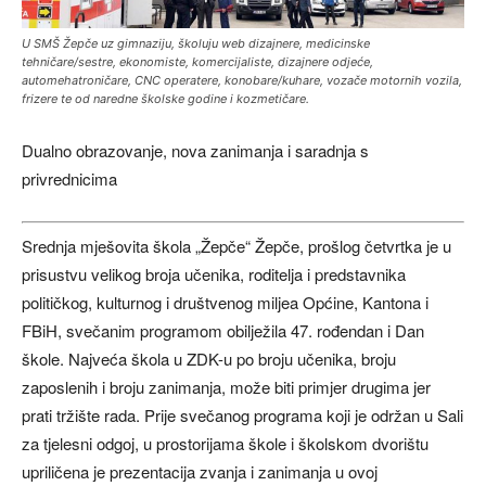
U SMŠ Žepče uz gimnaziju, školuju web dizajnere, medicinske
tehničare/sestre, ekonomiste, komercijaliste, dizajnere odjeće,
automehatroničare, CNC operatere, konobare/kuhare, vozače motornih vozila,
frizere te od naredne školske godine i kozmetičare.
Dualno obrazovanje, nova zanimanja i saradnja s
privrednicima
Srednja mješovita škola „Žepče“ Žepče, prošlog četvrtka je u
prisustvu velikog broja učenika, roditelja i predstavnika
političkog, kulturnog i društvenog miljea Općine, Kantona i
FBiH, svečanim programom obilježila 47. rođendan i Dan
škole. Najveća škola u ZDK-u po broju učenika, broju
zaposlenih i broju zanimanja, može biti primjer drugima jer
prati tržište rada. Prije svečanog programa koji je održan u Sali
za tjelesni odgoj, u prostorijama škole i školskom dvorištu
upriličena je prezentacija zvanja i zanimanja u ovoj