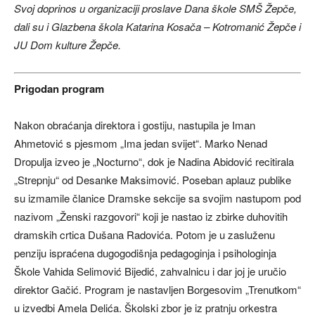
Svoj doprinos u organizaciji proslave Dana škole SMŠ Žepče,
dali su i Glazbena škola Katarina Kosača – Kotromanić Žepče i
JU Dom kulture Žepče.
Prigodan program
Nakon obraćanja direktora i gostiju, nastupila je Iman
Ahmetović s pjesmom „Ima jedan svijet“. Marko Nenad
Dropulja izveo je „Nocturno“, dok je Nadina Abidović recitirala
„Strepnju“ od Desanke Maksimović. Poseban aplauz publike
su izmamile članice Dramske sekcije sa svojim nastupom pod
nazivom „Ženski razgovori“ koji je nastao iz zbirke duhovitih
dramskih crtica Dušana Radovića. Potom je u zasluženu
penziju ispraćena dugogodišnja pedagoginja i psihologinja
Škole Vahida Selimović Bijedić, zahvalnicu i dar joj je uručio
direktor Gačić. Program je nastavljen Borgesovim „Trenutkom“
u izvedbi Amela Delića. Školski zbor je iz pratnju orkestra