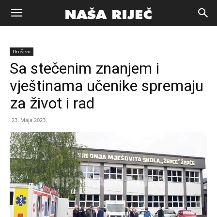
Naša
Društvo
riječ
Sa stečenim znanjem i
vještinama učenike spremaju
Zenica
za život i rad
23. Maja 2023.