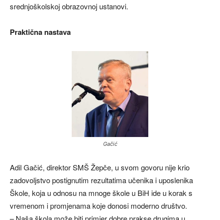
srednjoškolskoj obrazovnoj ustanovi.
Praktična nastava
Gačić
Adil Gačić, direktor SMŠ Žepče, u svom govoru nije krio
zadovoljstvo postignutim rezultatima učenika i uposlenika
Škole, koja u odnosu na mnoge škole u BiH ide u korak s
vremenom i promjenama koje donosi moderno društvo.
– Naša škola može biti primjer dobre prakse drugima u