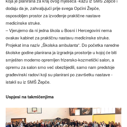
koja je planirana za kraj ovog mjeseca -kažu iz SMŠ Žepče i
dodaju da je, zahvaljujući prije svega Općini Žepče,
osposobljen prostor za izvođenje praktične nastave
medicinske struke.
– Vjerujemo da ni jedna škola u Bosni i Hercegovini nema
ovakav kabinet za praktičnu nastavu medicinske struke.
Projekat ima naziv „Školska ambulanta“. Do početka naredne
školske godine planirana ja izgradnja prostorije u kojoj će biti
smješten moderno opremljen frizersko-kozmetički salon, a
opremu za salon smo već obezbjedili, samo nam predstoje
građevinski radovi koji su planirani po završetku nastave -
istakli su iz SMŠ Žepče.
Uspjesi na takmičenjima