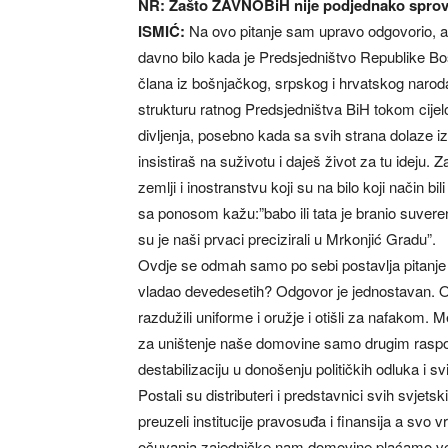
NR: Zašto ZAVNOBiH nije podjednako spro
ISMIĆ:
Na ovo pitanje sam upravo odgovorio, a 
davno bilo kada je Predsjedništvo Republike B
člana iz bošnjačkog, srpskog i hrvatskog naroda,
strukturu ratnog Predsjedništva BiH tokom cije
divljenja, posebno kada sa svih strana dolaze izvje
insistiraš na suživotu i daješ život za tu idej
zemlji i inostranstvu koji su na bilo koji način b
sa ponosom kažu:”babo ili tata je branio suve
su je naši prvaci precizirali u Mrkonjić Gradu”.
Ovdje se odmah samo po sebi postavlja pitanje š
vladao devedesetih? Odgovor je jednostavan. 
razdužili uniforme i oružje i otišli za nafakom. M
za uništenje naše domovine samo drugim raspolož
destabilizaciju u donošenju političkih odluka i s
Postali su distributeri i predstavnici svih svjets
preuzeli institucije pravosuđa i finansija a svo 
očuvanja zajedničke nam domovine plaćamo veli