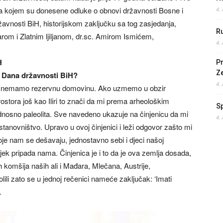
 kojem su donesene odluke o obnovi državnosti Bosne i
4.
avnosti BiH, historijskom zaključku sa tog zasjedanja,
Ru
arom i Zlatnim ljiljanom, dr.sc. Amirom Ismićem,
4.
H
Pr
Z
a Dana državnosti BiH?
4.
ta nemamo rezervnu domovinu. Ako uzmemo u obzir
ostora još kao Iliri to znači da mi prema arheološkim
S
dnosno paleolita. Sve navedeno ukazuje na činjenicu da mi
4.
tanovništvo. Upravo u ovoj činjenici i leži odgovor zašto mi
oje nam se dešavaju, jednostavno sebi i djeci našoj
ek pripada nama. Činjenica je i to da je ova zemlja dosada,
ih komšija naših ali i Mađara, Mlečana, Austrije,
ili zato se u jednoj rečenici nameće zaključak: ‘Imati
.