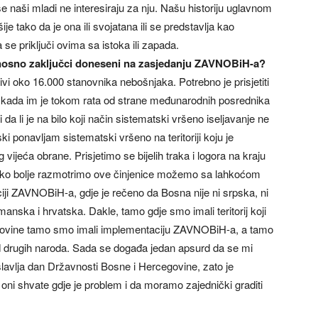
 se naši mladi ne interesiraju za nju. Našu historiju uglavnom
 tako da je ona ili svojatana ili se predstavlja kao
a se priključi ovima sa istoka ili zapada.
dnosno zaključci doneseni na zasjedanju ZAVNOBiH-a?
ivi oko 16.000 stanovnika nebošnjaka. Potrebno je prisjetiti
ci kada im je tokom rata od strane međunarodnih posrednika
a li je na bilo koji način sistematski vršeno iseljavanje ne
i ponavljam sistematski vršeno na teritoriji koju je
vijeća obrane. Prisjetimo se bijelih traka i logora na kraju
Ako bolje razmotrimo ove činjenice možemo sa lahkoćom
ciji ZAVNOBiH-a, gdje je rečeno da Bosna nije ni srpska, ni
anska i hrvatska. Dakle, tamo gdje smo imali teritorij koji
egovine tamo smo imali implementaciju ZAVNOBiH-a, a tamo
e od drugih naroda. Sada se događa jedan apsurd da se mi
lavlja dan Državnosti Bosne i Hercegovine, zato je
 oni shvate gdje je problem i da moramo zajednički graditi