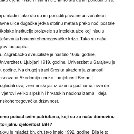
 omladini tako što su im ponudili privatne univerzitete i
glavne ulice dugačke jedva stotinu metara preko noći postale
kolske institucije proizvele su intelektualce koji nisu u
na rješavanja bosanskohercegovačke krize. Tako su naša
grovi od papira.
 Zagrebačko sveučilište je nastalo 1669. godine,
iverzitet u Ljubljani 1919. godine. Univerzitet u Sarajevu je
0. godine. Na drugoj strani Srpska akademija znanosti i
e osnovana Akademija nauka i umjetnosti Bosne i
 pogledati ovaj vremenski jaz izražen u godinama i sve će
i vjetrovi veliko srpskih i hrvatskih nacionalizama i ideja
osanskohercegovačka državnost.
ajemo počast svim patriotama, koji su za našu domovinu
itorijalnu cjelovitost BiH?
akvu je mladež bh. društvo imalo 1992. godine. Bila je to