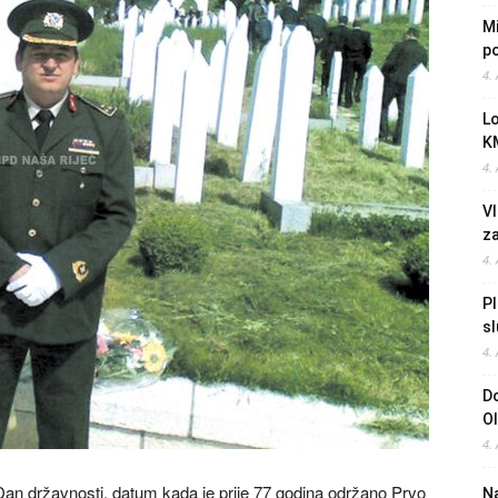
Mi
po
4.
L
K
4.
Vl
z
4.
Pl
sl
4.
Do
O
4.
 Dan državnosti, datum kada je prije 77 godina održano Prvo
Na