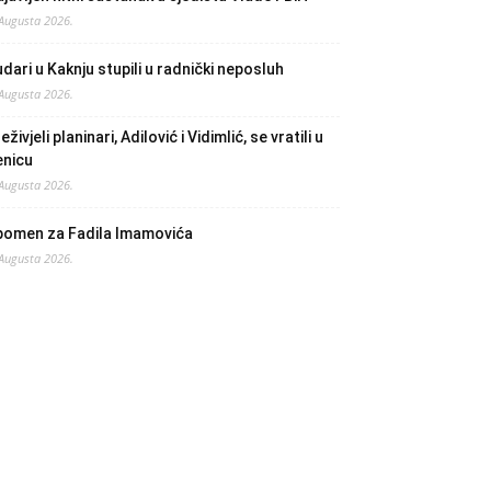
 Augusta 2026.
dari u Kaknju stupili u radnički neposluh
 Augusta 2026.
eživjeli planinari, Adilović i Vidimlić, se vratili u
enicu
 Augusta 2026.
pomen za Fadila Imamovića
 Augusta 2026.