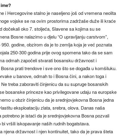
o ime?
 i Hercegovine stalno je naseljeno još od vremena neolita
 Mnoge vojske se na ovim prostorima zadržaše duže ili kraće
arod dočekali oko 7. stoljeća, Slavene sa kojima su se
mena Bosne nalazimo u djelu “O upravljanju carstvom”,
 950. godine, obzirom da je to zemlja koja je već poznata
ojala 250-300 godina prije ovog spomena tako da se sam
ima odmah započeli stvarati bosansku državnost i
 da Bosna prati trendove i sve ono što se događa u komšiluku.
prvake u banove, odmah to i Bosna čini, a nakon toga i
 Ne treba zaboraviti činjenicu da su supruge bosanskih
 se bosanske princeze kao privilegovane udaju na europske
memo u obzir činjenicu da je srednjovjekovna Bosna jedna
vlastitu eksploataciju zlata, srebra, olova. Danas naša
 potrebno je istaći da je srednjovjekovna Bosna pozvali
i vršili iskopavanje naših rudnih bogatstava.
šla njena državnost i njen kontinuitet, tako da je prava šteta