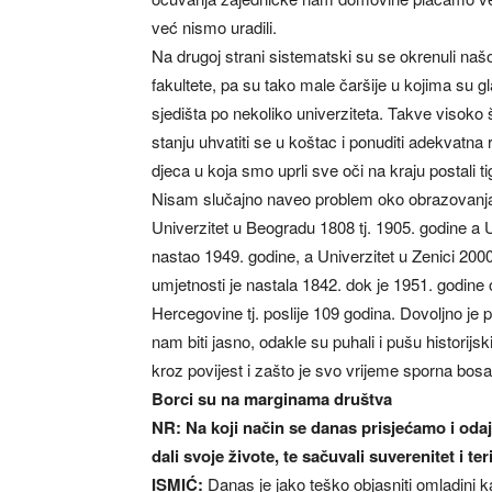
već nismo uradili.
Na drugoj strani sistematski su se okrenuli našoj
fakultete, pa su tako male čaršije u kojima su 
sjedišta po nekoliko univerziteta. Takve visoko š
stanju uhvatiti se u koštac i ponuditi adekvat
djeca u koja smo uprli sve oči na kraju postali ti
Nisam slučajno naveo problem oko obrazovanja.
Univerzitet u Beogradu 1808 tj. 1905. godine a Un
nastao 1949. godine, a Univerzitet u Zenici 200
umjetnosti je nastala 1842. dok je 1951. godin
Hercegovine tj. poslije 109 godina. Dovoljno je
nam biti jasno, odakle su puhali i pušu historijsk
kroz povijest i zašto je svo vrijeme sporna b
Borci su na marginama društva
NR: Na koji način se danas prisjećamo i od
dali svoje živote, te sačuvali suverenitet i ter
ISMIĆ:
Danas je jako teško objasniti omladini k