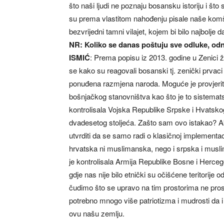
što naši ljudi ne poznaju bosansku istoriju i što
su prema vlastitom nahođenju pisale naše komšije
bezvrijedni tamni vilajet, kojem bi bilo najbolje d
NR: Koliko se danas poštuju sve odluke, o
ISMIĆ
: Prema popisu iz 2013. godine u Zenici ž
se kako su reagovali bosanski tj. zenički prva
ponuđena razmjena naroda. Moguće je provjeriti d
bošnjačkog stanovništva kao što je to sistematsk
kontrolisala Vojska Republike Srpske i Hvatskog 
dvadesetog stoljeća. Zašto sam ovo istakao? 
utvrditi da se samo radi o klasičnoj implementa
hrvatska ni muslimanska, nego i srpska i muslim
je kontrolisala Armija Republike Bosne i Herc
gdje nas nije bilo etnički su očišćene teritorij
čudimo što se upravo na tim prostorima ne pros
potrebno mnogo više patriotizma i mudrosti da i
ovu našu zemlju.