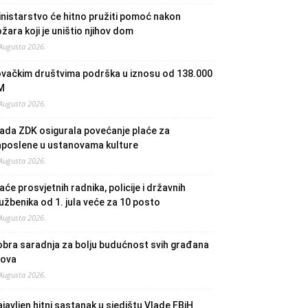
nistarstvo će hitno pružiti pomoć nakon
žara koji je uništio njihov dom
 Augusta 2026.
ovačkim društvima podrška u iznosu od 138.000
M
 Augusta 2026.
ada ZDK osigurala povećanje plaće za
aposlene u ustanovama kulture
 Augusta 2026.
aće prosvjetnih radnika, policije i državnih
užbenika od 1. jula veće za 10 posto
 Augusta 2026.
bra saradnja za bolju budućnost svih građana
lova
 Augusta 2026.
javljen hitni sastanak u sjedištu Vlade FBiH