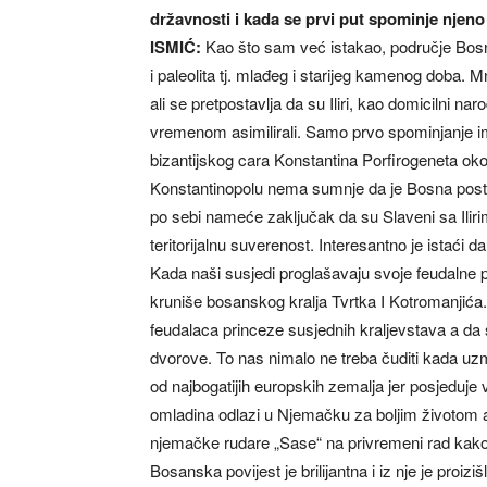
državnosti i kada se prvi put spominje njen
ISMIĆ:
Kao što sam već istakao, područje Bosne
i paleolita tj. mlađeg i starijeg kamenog doba.
ali se pretpostavlja da su Iliri, kao domicilni n
vremenom asimilirali. Samo prvo spominjanje i
bizantijskog cara Konstantina Porfirogeneta oko
Konstantinopolu nema sumnje da je Bosna post
po sebi nameće zaključak da su Slaveni sa Ilir
teritorijalnu suverenost. Interesantno je istaći
Kada naši susjedi proglašavaju svoje feudalne 
kruniše bosanskog kralja Tvrtka I Kotromanjića.
feudalaca princeze susjednih kraljevstava a da
dvorove. To nas nimalo ne treba čuditi kada uz
od najbogatijih europskih zemalja jer posjeduje 
omladina odlazi u Njemačku za boljim životom a
njemačke rudare „Sase“ na privremeni rad kako b
Bosanska povijest je brilijantna i iz nje je proizi