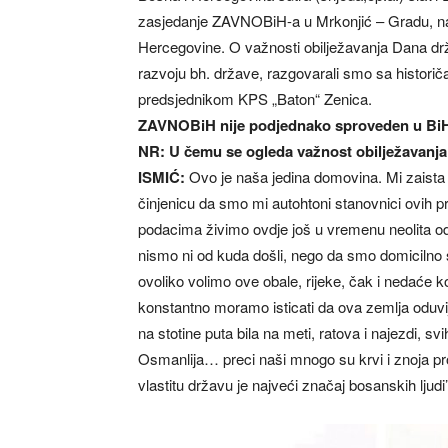
zasjedanje ZAVNOBiH-a u Mrkonjić – Gradu, na
Hercegovine. O važnosti obilježavanja Dana drž
razvoju bh. države, razgovarali smo sa historič
predsjednikom KPS „Baton“ Zenica.
ZAVNOBiH nije podjednako sproveden u Bi
NR: U čemu se ogleda važnost obilježavanj
ISMIĆ:
Ovo je naša jedina domovina. Mi zais
činjenicu da smo mi autohtoni stanovnici ovih pr
podacima živimo ovdje još u vremenu neolita o
nismo ni od kuda došli, nego da smo domicilno s
ovoliko volimo ove obale, rijeke, čak i nedaće k
konstantno moramo isticati da ova zemlja oduvij
na stotine puta bila na meti, ratova i najezdi, sv
Osmanlija… preci naši mnogo su krvi i znoja prol
vlastitu državu je najveći značaj bosanskih ljudi’