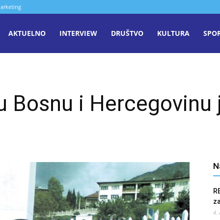
arketing
aša
AKTUELNO
INTERVIEW
DRUŠTVO
KULTURA
SPO
iječ
u Bosnu i Hercegovinu j
enica
N
R
z
4.