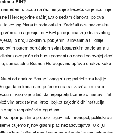
veden u BiH?
namećem čitaocu na razmišljanje slijedeću činjenicu: nije
osne i Hercegovine sačinjavalo sedam članova, po dva
 te jednog člana iz reda ostalih. Zadržati ovu nacionalnu
log vremena agresije na RBiH je činjenica vrijedna svakog
štaji o broju poklanih, pobijenih i silovanih a ti i dalje
u. Zato ovim putem poručujem svim bosanskim patriotama u
ili dijelom ove priče da budu ponosni na sebe i da svojoj djeci
renu, samostalnu Bosnu i Hercegovinu upravo onakvu kako
ta bi od onakve Bosne i onog silnog patriotizma koji je
Onoga dana kada nam je rečeno da rat završen mi smo
eđutim, važno je istaći da neprijatelji Bosne su nastavili rat
ivim sredstvima, kroz, bojkot zajedničkih institucija,
vih drugih raspoloživi mogućnosti.
kih kompanija i time preuzeli trgovinski monopol, politički su
vrijeme čujemo njihov glasni plač nezadovoljstva. U cilju
ku cijenu i više ni sami ne znamo šta da im ponudimo što