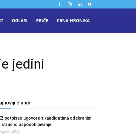
RT
OGLASI
PRIČE
CRNA HRONIKA
e jedini
ajnoviji članci
EZ potpisao ugovore s kandidatima odabranim
a stručno osposobljavanje
 Augusta 2026.