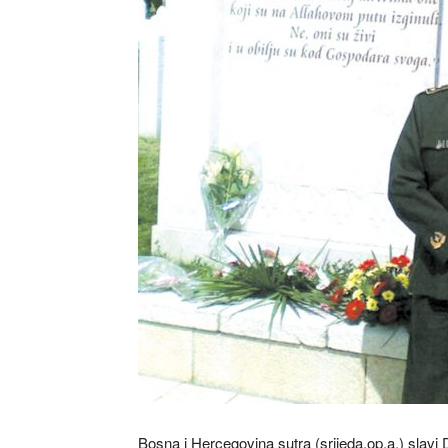
Bosna i Hercegovina sutra (srijeda,op.a.) slavi