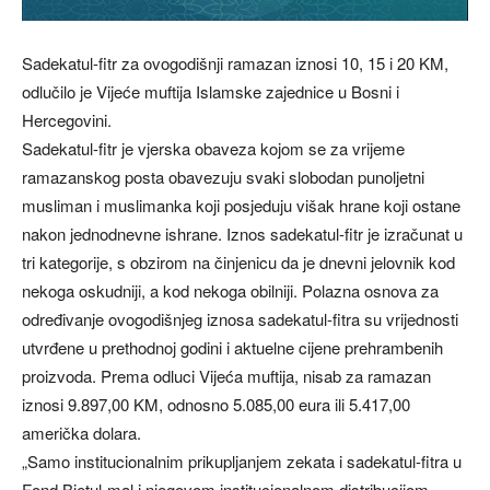
Sadekatul-fitr za ovogodišnji ramazan iznosi 10, 15 i 20 KM,
odlučilo je Vijeće muftija Islamske zajednice u Bosni i
Hercegovini.
Sadekatul-fitr je vjerska obaveza kojom se za vrijeme
ramazanskog posta obavezuju svaki slobodan punoljetni
musliman i muslimanka koji posjeduju višak hrane koji ostane
nakon jednodnevne ishrane. Iznos sadekatul-fitr je izračunat u
tri kategorije, s obzirom na činjenicu da je dnevni jelovnik kod
nekoga oskudniji, a kod nekoga obilniji. Polazna osnova za
određivanje ovogodišnjeg iznosa sadekatul-fitra su vrijednosti
utvrđene u prethodnoj godini i aktuelne cijene prehrambenih
proizvoda. Prema odluci Vijeća muftija, nisab za ramazan
iznosi 9.897,00 KM, odnosno 5.085,00 eura ili 5.417,00
američka dolara.
„Samo institucionalnim prikupljanjem zekata i sadekatul-fitra u
Fond Bjetul-mal i njegovom institucionalnom distribucijom