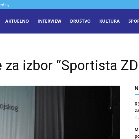
keting
aša
AKTUELNO
INTERVIEW
DRUŠTVO
KULTURA
SPO
iječ
je za izbor “Sportista 
enica
N
R
z
4.
Mi
po