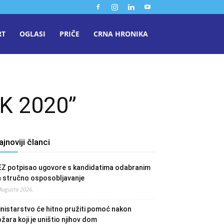
RT
OGLASI
PRIČE
CRNA HRONIKA
ZDK 2020”
ajnoviji članci
EZ potpisao ugovore s kandidatima odabranim
a stručno osposobljavanje
 Augusta 2026.
nistarstvo će hitno pružiti pomoć nakon
žara koji je uništio njihov dom