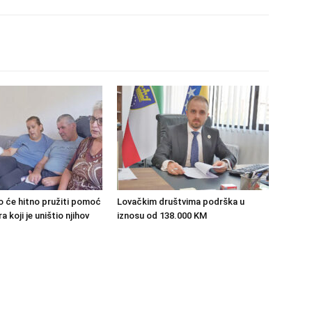
o će hitno pružiti pomoć
Lovačkim društvima podrška u
 koji je uništio njihov
iznosu od 138.000 KM