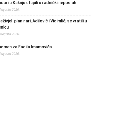
dari u Kaknju stupili u radnički neposluh
 Augusta 2026.
eživjeli planinari, Adilović i Vidimlić, se vratili u
enicu
 Augusta 2026.
pomen za Fadila Imamovića
 Augusta 2026.