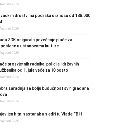
 Augusta 2026.
ovačkim društvima podrška u iznosu od 138.000
M
 Augusta 2026.
ada ZDK osigurala povećanje plaće za
aposlene u ustanovama kulture
 Augusta 2026.
aće prosvjetnih radnika, policije i državnih
užbenika od 1. jula veće za 10 posto
 Augusta 2026.
bra saradnja za bolju budućnost svih građana
lova
 Augusta 2026.
javljen hitni sastanak u sjedištu Vlade FBiH
 Augusta 2026.