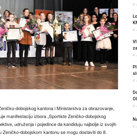
4.
L
K
4.
Vl
z
4.
Pl
sl
4.
Do
O
4.
Zeničko-dobojskog kantona i Ministarstva za obrazovanje,
zuje manifestaciju izbora „Sportiste Zeničko-dobojskog
Na
tive, udruženja i pojedince da kandiduju najbolje iz svojih
4.
ve u Zeničko-dobojskom kantonu se mogu dostaviti do 8.