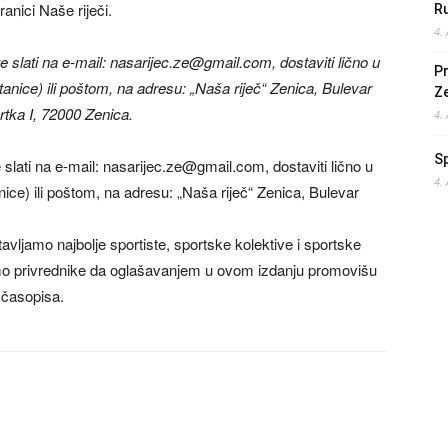
anici Naše riječi.
Ru
4.
 slati na e-mail:
nasarijec.ze@gmail.com
, dostaviti lično u
Pr
anice) ili poštom, na adresu: „Naša riječ“ Zenica, Bulevar
Z
vrtka I, 72000 Zenica.
4.
S
slati na e-mail:
nasarijec.ze@gmail.com
, dostaviti lično u
4.
ice) ili poštom, na adresu: „Naša riječ“ Zenica, Bulevar
vljamo najbolje sportiste, sportske kolektive i sportske
amo privrednike da oglašavanjem u ovom izdanju promovišu
 časopisa.