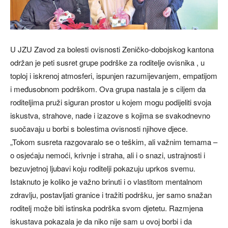
U JZU Zavod za bolesti ovisnosti Zeničko-dobojskog kantona
održan je peti susret grupe podrške za roditelje ovisnika , u
toploj i iskrenoj atmosferi, ispunjen razumijevanjem, empatijom
i međusobnom podrškom. Ova grupa nastala je s ciljem da
roditeljima pruži siguran prostor u kojem mogu podijeliti svoja
iskustva, strahove, nade i izazove s kojima se svakodnevno
suočavaju u borbi s bolestima ovisnosti njihove djece.
„Tokom susreta razgovaralo se o teškim, ali važnim temama –
o osjećaju nemoći, krivnje i straha, ali i o snazi, ustrajnosti i
bezuvjetnoj ljubavi koju roditelji pokazuju uprkos svemu.
Istaknuto je koliko je važno brinuti i o vlastitom mentalnom
zdravlju, postavljati granice i tražiti podršku, jer samo snažan
roditelj može biti istinska podrška svom djetetu. Razmjena
iskustava pokazala je da niko nije sam u ovoj borbi i da