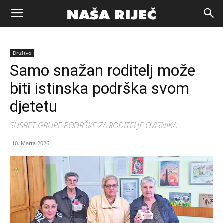
Naša
Društvo
riječ
Samo snažan roditelj može
biti istinska podrška svom
Zenica
djetetu
SUSRET GRUPE PODRŠKE ZA RODITELJE OVISNIKA
10. Marta 2026.