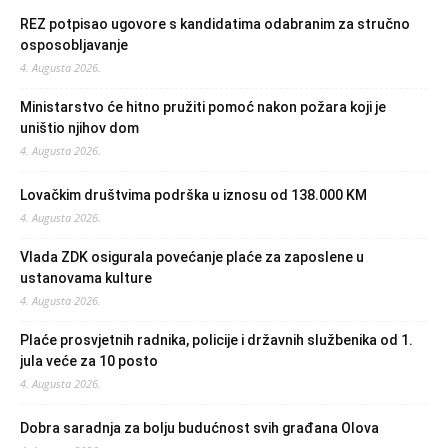
REZ potpisao ugovore s kandidatima odabranim za stručno
osposobljavanje
4. Augusta 2026.
Ministarstvo će hitno pružiti pomoć nakon požara koji je
uništio njihov dom
4. Augusta 2026.
Lovačkim društvima podrška u iznosu od 138.000 KM
4. Augusta 2026.
Vlada ZDK osigurala povećanje plaće za zaposlene u
ustanovama kulture
4. Augusta 2026.
Plaće prosvjetnih radnika, policije i državnih službenika od 1.
jula veće za 10 posto
4. Augusta 2026.
Dobra saradnja za bolju budućnost svih građana Olova