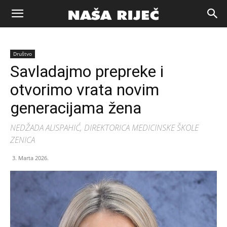
Naša
Društvo
riječ
Savladajmo prepreke i
otvorimo vrata novim
Zenica
generacijama žena
NEDŽADA ALISPAHIĆ, DIREKTORICA MEDICINSKE ŠKOLE
ZENICA
3. Marta 2026.