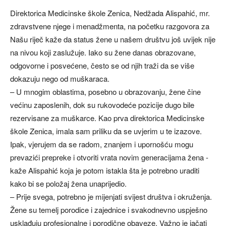
Direktorica Medicinske škole Zenica, Nedžada Alispahić, mr.
zdravstvene njege i menadžmenta, na početku razgovora za
Našu riječ kaže da status žene u našem društvu još uvijek nije
na nivou koji zaslužuje. Iako su žene danas obrazovane,
odgovorne i posvećene, često se od njih traži da se više
dokazuju nego od muškaraca.
– U mnogim oblastima, posebno u obrazovanju, žene čine
većinu zaposlenih, dok su rukovodeće pozicije dugo bile
rezervisane za muškarce. Kao prva direktorica Medicinske
škole Zenica, imala sam priliku da se uvjerim u te izazove.
Ipak, vjerujem da se radom, znanjem i upornošću mogu
prevazići prepreke i otvoriti vrata novim generacijama žena -
kaže Alispahić koja je potom istakla šta je potrebno uraditi
kako bi se položaj žena unaprijedio.
– Prije svega, potrebno je mijenjati svijest društva i okruženja.
Žene su temelj porodice i zajednice i svakodnevno uspješno
usklađuju profesionalne i porodične obaveze. Važno je jačati