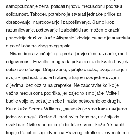
samopouzdanje žena, poticati njihovu međusobnu podršku i
solidarnost. Također, potrebno je stvarati jednake prilike za
obrazovanje, napredovanje i zapošljavanje. Samo kroz
razumijevanje, poštovanje i zajednički rad možemo graditi
pravednije društvo -kaže Alispahić i dodaje da se nije susretala
s poteškoćama zbog svog spola.
– Nisam imala značajnih prepreka jer vjerujem u znanje, rad i
odgovornost. Rezultati mog rada pokazali su da kvalitet uvijek
dolazi do izražaja. Drage žene, vjerujte u sebe, svoje znanje i
svoju vrijednost. Budite hrabre, istrajne i dosljedne svojim
ciljevima, bez obzira na prepreke. Ne zaboravite koliko je
važna međusobna podrška, jer zajedno smo jače. Volite i
budite voljene, poštujte sebe i tražite poštovanje od drugih.
Kako kaže Serena Williams, „najsnažnije smo kada navijamo
jedna za drugu“. Sretan 8. mart svim ženama, uz želju da
svaki dan živite s ponosom i dostojanstvom -kaže Alispahić
koja je trenutno i apsolventica Pravnog fakulteta Univerziteta u