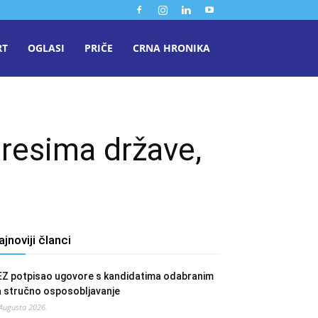
RT
OGLASI
PRIČE
CRNA HRONIKA
eresima države,
ajnoviji članci
EZ potpisao ugovore s kandidatima odabranim
a stručno osposobljavanje
 Augusta 2026.