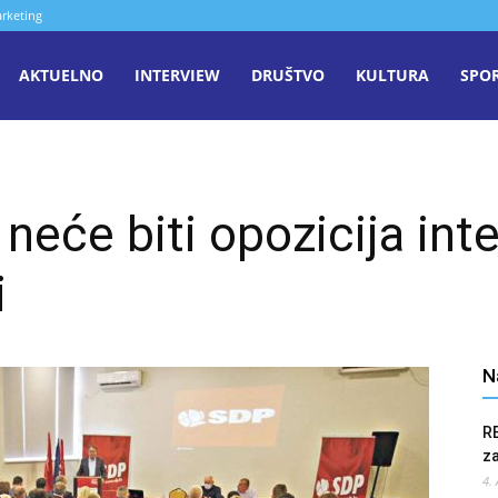
rketing
aša
AKTUELNO
INTERVIEW
DRUŠTVO
KULTURA
SPO
iječ
neće biti opozicija int
enica
i
N
R
z
4.