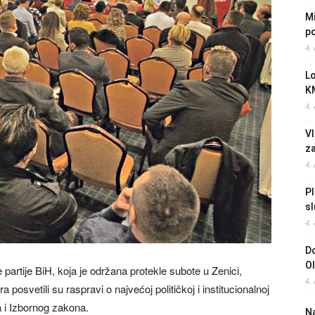
Mi
po
4.
L
K
4.
Vl
z
4.
Pl
sl
4.
Do
O
artije BiH, koja je održana protekle subote u Zenici,
4.
posvetili su raspravi o najvećoj političkoj i institucionalnoj
 i Izbornog zakona.
Na