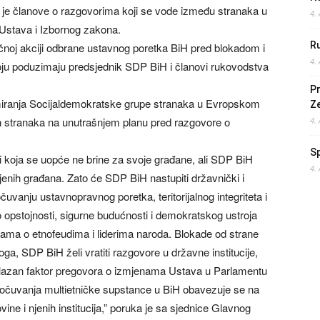
je članove o razgovorima koji se vode između stranaka u
4.
Ustava i Izbornog zakona.
Ru
čnoj akciji odbrane ustavnog poretka BiH pred blokadom i
4.
koju poduzimaju predsjednik SDP BiH i članovi rukovodstva
Pr
miranja Socijaldemokratske grupe stranaka u Evropskom
Z
h stranaka na unutrašnjem planu pred razgovore o
4.
S
ti koja se uopće ne brine za svoje građane, ali SDP BiH
4.
 njenih građana. Zato će SDP BiH nastupiti državnički i
čuvanju ustavnopravnog poretka, teritorijalnog integriteta i
opstojnosti, sigurne budućnosti i demokratskog ustroja
ama o etnofeudima i liderima naroda. Blokade od strane
a, SDP BiH želi vratiti razgovore u državne institucije,
lazan faktor pregovora o izmjenama Ustava u Parlamentu
nt očuvanja multietničke supstance u BiH obavezuje se na
ne i njenih institucija,” poruka je sa sjednice Glavnog