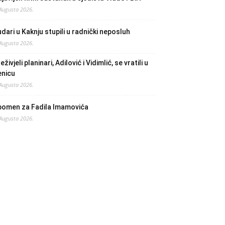
 Augusta 2026.
dari u Kaknju stupili u radnički neposluh
 Augusta 2026.
eživjeli planinari, Adilović i Vidimlić, se vratili u
enicu
 Augusta 2026.
pomen za Fadila Imamovića
 Augusta 2026.