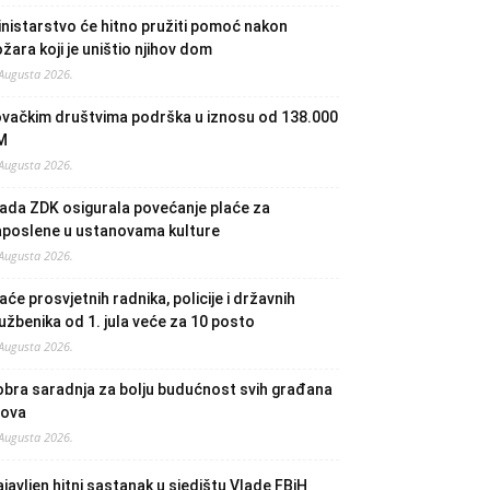
nistarstvo će hitno pružiti pomoć nakon
žara koji je uništio njihov dom
 Augusta 2026.
ovačkim društvima podrška u iznosu od 138.000
M
 Augusta 2026.
ada ZDK osigurala povećanje plaće za
aposlene u ustanovama kulture
 Augusta 2026.
aće prosvjetnih radnika, policije i državnih
užbenika od 1. jula veće za 10 posto
 Augusta 2026.
bra saradnja za bolju budućnost svih građana
lova
 Augusta 2026.
javljen hitni sastanak u sjedištu Vlade FBiH