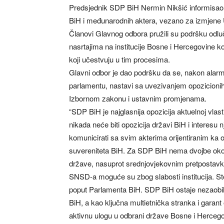
Predsjednik SDP BiH Nermin Nikšić informisao 
BiH i međunarodnih aktera, vezano za izmjene 
Članovi Glavnog odbora pružili su podršku odlu
nasrtajima na institucije Bosne i Hercegovine 
koji učestvuju u tim procesima.
Glavni odbor je dao podršku da se, nakon alar
parlamentu, nastavi sa uvezivanjem opozicioni
Izbornom zakonu i ustavnim promjenama.
“SDP BiH je najglasnija opozicija aktuelnoj vlas
nikada neće biti opozicija državi BiH i interesu
komunicirati sa svim akterima orijentiranim ka o
suvereniteta BiH. Za SDP BiH nema dvojbe oko 
države, nasuprot srednjovjekovnim pretpostavk
SNSD-a moguće su zbog slabosti institucija. Stog
poput Parlamenta BiH. SDP BiH ostaje nezaobi
BiH, a kao ključna multietnička stranka i gara
aktivnu ulogu u odbrani države Bosne i Hercegovi