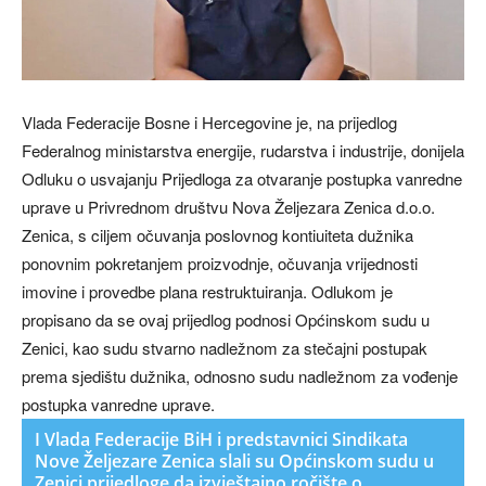
Vlada Federacije Bosne i Hercegovine je, na prijedlog
Federalnog ministarstva energije, rudarstva i industrije, donijela
Odluku o usvajanju Prijedloga za otvaranje postupka vanredne
uprave u Privrednom društvu Nova Željezara Zenica d.o.o.
Zenica, s ciljem očuvanja poslovnog kontiuiteta dužnika
ponovnim pokretanjem proizvodnje, očuvanja vrijednosti
imovine i provedbe plana restruktuiranja. Odlukom je
propisano da se ovaj prijedlog podnosi Općinskom sudu u
Zenici, kao sudu stvarno nadležnom za stečajni postupak
prema sjedištu dužnika, odnosno sudu nadležnom za vođenje
postupka vanredne uprave.
I Vlada Federacije BiH i predstavnici Sindikata
Nove Željezare Zenica slali su Općinskom sudu u
Zenici prijedloge da izvještajno ročište o