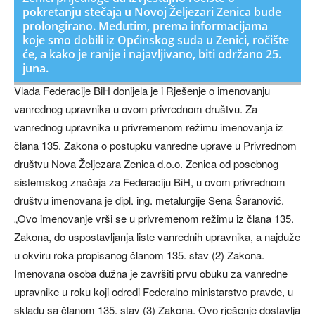
pokretanju stečaja u Novoj Željezari Zenica bude
prolongirano. Međutim, prema informacijama
koje smo dobili iz Općinskog suda u Zenici, ročište
će, a kako je ranije i najavljivano, biti održano 25.
juna.
Vlada Federacije BiH donijela je i Rješenje o imenovanju
vanrednog upravnika u ovom privrednom društvu. Za
vanrednog upravnika u privremenom režimu imenovanja iz
člana 135. Zakona o postupku vanredne uprave u Privrednom
društvu Nova Željezara Zenica d.o.o. Zenica od posebnog
sistemskog značaja za Federaciju BiH, u ovom privrednom
društvu imenovana je dipl. ing. metalurgije Sena Šaranović.
„Ovo imenovanje vrši se u privremenom režimu iz člana 135.
Zakona, do uspostavljanja liste vanrednih upravnika, a najduže
u okviru roka propisanog članom 135. stav (2) Zakona.
Imenovana osoba dužna je završiti prvu obuku za vanredne
upravnike u roku koji odredi Federalno ministarstvo pravde, u
skladu sa članom 135. stav (3) Zakona. Ovo rješenje dostavlja