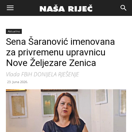
Naša
Aktuelno
riječ
Sena Šaranović imenovana
za privremenu upravnicu
Zenica
Nove Željezare Zenica
Vlada FBiH DONIJELA RJEŠENJE
23. Juna 2026.