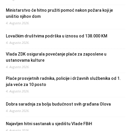
Ministarstvo će hitno pružiti pomoć nakon požara koji je
uništio njihov dom
4. Augusta 2026.
Lovačkim društvima podrška u iznosu od 138.000 KM
4. Augusta 2026.
Vlada ZDK osigurala povećanje plaće za zaposlene u
ustanovama kulture
4. Augusta 2026.
Plaće prosvjetnih radnika, policije i državnih službenika od 1.
jula veće za 10 posto
4. Augusta 2026.
Dobra saradnja za bolju budućnost svih građana Olova
4. Augusta 2026.
Najavljen hitni sastanak u sjedištu Vlade FBiH
4. Augusta 2026.