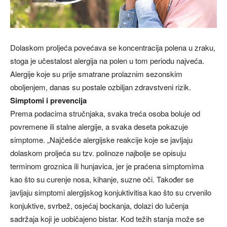
Dolaskom proljeća povećava se koncentracija polena u zraku,
stoga je učestalost alergija na polen u tom periodu najveća.
Alergije koje su prije smatrane prolaznim sezonskim
oboljenjem, danas su postale ozbiljan zdravstveni rizik.
Simptomi i prevencija
Prema podacima stručnjaka, svaka treća osoba boluje od
povremene ili stalne alergije, a svaka deseta pokazuje
simptome. „Najčešće alergijske reakcije koje se javljaju
dolaskom proljeća su tzv. polinoze najbolje se opisuju
terminom groznica ili hunjavica, jer je praćena simptomima
kao što su curenje nosa, kihanje, suzne oči. Također se
javljaju simptomi alergijskog konjuktivitisa kao što su crvenilo
konjuktive, svrbež, osjećaj bockanja, dolazi do lučenja
sadržaja koji je uobičajeno bistar. Kod težih stanja može se