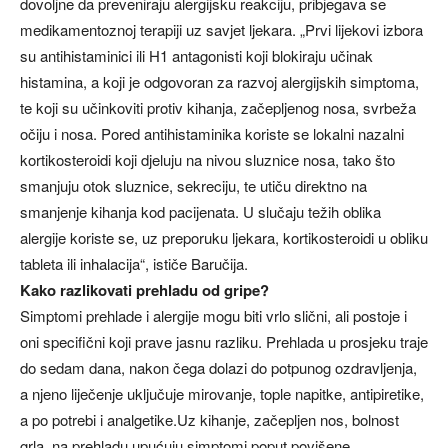
dovoljne da preveniraju alergijsku reakciju, pribjegava se
medikamentoznoj terapiji uz savjet ljekara. „Prvi lijekovi izbora
su antihistaminici ili H1 antagonisti koji blokiraju učinak
histamina, a koji je odgovoran za razvoj alergijskih simptoma,
te koji su učinkoviti protiv kihanja, začepljenog nosa, svrbeža
očiju i nosa. Pored antihistaminika koriste se lokalni nazalni
kortikosteroidi koji djeluju na nivou sluznice nosa, tako što
smanjuju otok sluznice, sekreciju, te utiču direktno na
smanjenje kihanja kod pacijenata. U slučaju težih oblika
alergije koriste se, uz preporuku ljekara, kortikosteroidi u obliku
tableta ili inhalacija“, ističe Baručija.
Kako razlikovati prehladu od gripe?
Simptomi prehlade i alergije mogu biti vrlo slični, ali postoje i
oni specifični koji prave jasnu razliku. Prehlada u prosjeku traje
do sedam dana, nakon čega dolazi do potpunog ozdravljenja,
a njeno liječenje uključuje mirovanje, tople napitke, antipiretike,
a po potrebi i analgetike.Uz kihanje, začepljen nos, bolnost
grla, na prehladu upućuju simptomi poput povišene