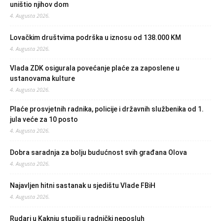
uništio njihov dom
4. Augusta 2026.
Lovačkim društvima podrška u iznosu od 138.000 KM
4. Augusta 2026.
Vlada ZDK osigurala povećanje plaće za zaposlene u
ustanovama kulture
4. Augusta 2026.
Plaće prosvjetnih radnika, policije i državnih službenika od 1.
jula veće za 10 posto
4. Augusta 2026.
Dobra saradnja za bolju budućnost svih građana Olova
4. Augusta 2026.
Najavljen hitni sastanak u sjedištu Vlade FBiH
4. Augusta 2026.
Rudari u Kaknju stupili u radnički neposluh