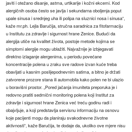
javiti i otežano disanje, astma, urtikarije i kožni ekcemi. Kod
alergičnih osoba često se javlja i sekundarna oboljenja poput
upale sinusa i srednjeg uha ili polipa na sluznici nosa i sinusa“,
kaže mr.ph. Lejla Baručija, stručna saradnica za fitofarmaciju
u Institutu za zdravlje i sigurnost hrane Zenice. Budući da
alergija utiče na kvalitet života, postoje metode kojima se
simptomi alergije mogu ublažiti. Najvažnije je izbjegavati
direktno izlaganje alergenima, u periodu povećane
koncentracije polena u zraku sve radove izvan kuće treba
obavljati u kasnim poslijepodnevnim satima, a bitno je držati
zatvorene prozore stana ili automobila kako polen ne bi ulazio
u boravišni prostor. „Pored jačanja imuniteta preporuka je i
redovno pratiti sedmični monitoring polena koji Institut za
zdravlje i sigurnost hrane Zenica već treću godinu radi i
obajvljuje, a koji predstavlja servisnu informaciju na osnovu
koje pacijenti mogu da planiraju svakodnevne životne
aktivnosti“, kaže Baručija, te dodaje da, ukoliko ove mjere nisu