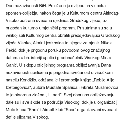
Dan nezavisnosti BiH. Položeno je cvijeće na visočka
spomen-obilježja, nakon čega je u Kulturnom centru Altindag-
Visoko održana svečana sjednica Gradskog vijeća, uz
prigodan kulturno-umjetnički program. Prisutnima su se u
velikoj sali Kulturnog centra obratili predsjedavajući Gradskog
vijeća Visoko, Almir Ljeskovica te njegov zamjenik Nikola
Pekić, dok je prigodnu poruku povodom ovog značajnog
datuma u bh. istoriji uputio i gradonačelnik Visokog Mirza
Ganić. U sklopu oficijelnog programa obilježavanja Dana
nezavisnosti upriličena je prigodna svečanost u visočkom
naselju Kondžilo, održana je i promocija knjige „Robije Alije
Izetbegovića“, autora Mustafe Spahića i Fikreta Muslimovića
te je otvorena zložba „1. mart”. Svoj doprinos obilježavanju
dale su i sve škole sa područja Visokog, dok je u organizaciji
Moto kluba “Karo” i Airsoft klub “Scar” organizovani svečani
defile ulicama Visokog.