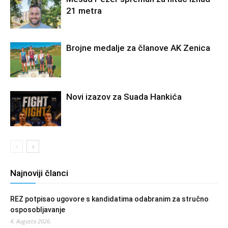
21 metra
Brojne medalje za članove AK Zenica
Novi izazov za Suada Hankića
Najnoviji članci
REZ potpisao ugovore s kandidatima odabranim za stručno
osposobljavanje
4. Augusta 2026.