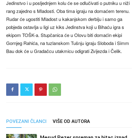
Jedinstvo i u posljednjem kolu će se odlučivati o putniku u niži
rang zajedno s Mladosti. Oba tima igraju na domaćem terenu.
Rudar će ugostiti Mladost u kakanjskom derbiju i samo ga
pobjeda ostavlja u ligi uz kiks Jedinstva koji u Bihaću igra s
ekipom TOŠK-a. Stupčanica će u Olovu biti domaćin ekipi
Gornjeg Rahića, na tuzlanskom Tušnju igraju Sloboda i Simm
Bau dok će u Gradačcu utakmicu odigrati Zvijezda i Čelik.
POVEZANI ČLANCI
VIŠE OD AUTORA
Mesud Pezer spreman za hitac iznad