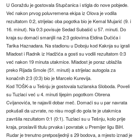
U Goraždu je gostovala Stupčanica i stigla do nove pobjede.
Već nakon prvog poluvremena ekipa iz Olova je vodila
rezultatom 0:2, strijelac oba pogotka bio je Kemal Mujarić (9. i
16. minut). Na 0:3 povisuje Sedad Subašić u 57. minuti. Do
kraja su domaći smanjili na 2:3 golovima Eldina Dučića i
Tarika Haznadara. Na stadionu u Doboju kod Kaknja su igrali
Mladost i Radnik iz Hadžića a gosti su vodili rezultatom 0:3
već nakon 19 minuta utakmice. Mladost je poraz ublažila
preko Rijada Smole (51. minuti) a strijelac autogola za
konačnih 2:3 (0:3) bio je Marcelo Kurevija.
Kod TOŠK-a u Tešnju je gostovala tuzlanska Sloboda. Poveli
su Tuzlaci već u 4. minuti lijepim pogotkom Obrena
Cvijanovića, te najavili dobar meč. Domaći su u par navrata
pokušali da uzvrate, no nisu mogli do gola te je utakmica
završila rezultatom 0:1 (0:1). Tuzlaci su u Tešnju, kolo prije
kraja, proslavili titulu prvaka i povratak u Premijer ligu BiH.
Rudar je trenutno pretposljednji s 29 bodova, a mjesto iznad je