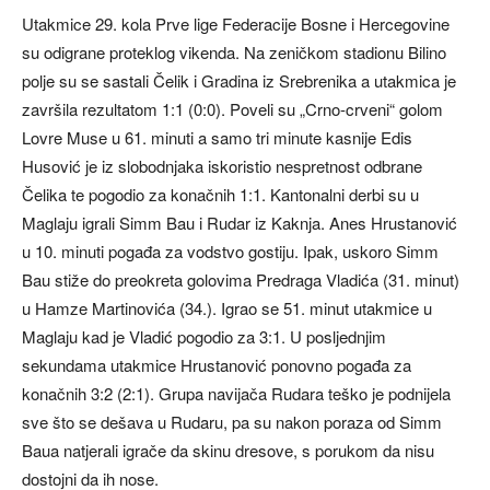
Utakmice 29. kola Prve lige Federacije Bosne i Hercegovine
su odigrane proteklog vikenda. Na zeničkom stadionu Bilino
polje su se sastali Čelik i Gradina iz Srebrenika a utakmica je
završila rezultatom 1:1 (0:0). Poveli su „Crno-crveni“ golom
Lovre Muse u 61. minuti a samo tri minute kasnije Edis
Husović je iz slobodnjaka iskoristio nespretnost odbrane
Čelika te pogodio za konačnih 1:1. Kantonalni derbi su u
Maglaju igrali Simm Bau i Rudar iz Kaknja. Anes Hrustanović
u 10. minuti pogađa za vodstvo gostiju. Ipak, uskoro Simm
Bau stiže do preokreta golovima Predraga Vladića (31. minut)
u Hamze Martinovića (34.). Igrao se 51. minut utakmice u
Maglaju kad je Vladić pogodio za 3:1. U posljednjim
sekundama utakmice Hrustanović ponovno pogađa za
konačnih 3:2 (2:1). Grupa navijača Rudara teško je podnijela
sve što se dešava u Rudaru, pa su nakon poraza od Simm
Baua natjerali igrače da skinu dresove, s porukom da nisu
dostojni da ih nose.