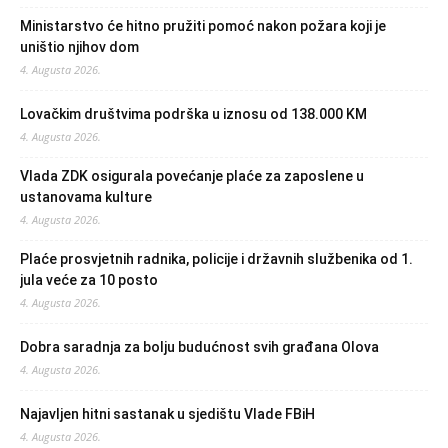
Ministarstvo će hitno pružiti pomoć nakon požara koji je
uništio njihov dom
4. Augusta 2026.
Lovačkim društvima podrška u iznosu od 138.000 KM
4. Augusta 2026.
Vlada ZDK osigurala povećanje plaće za zaposlene u
ustanovama kulture
4. Augusta 2026.
Plaće prosvjetnih radnika, policije i državnih službenika od 1.
jula veće za 10 posto
4. Augusta 2026.
Dobra saradnja za bolju budućnost svih građana Olova
4. Augusta 2026.
Najavljen hitni sastanak u sjedištu Vlade FBiH
4. Augusta 2026.