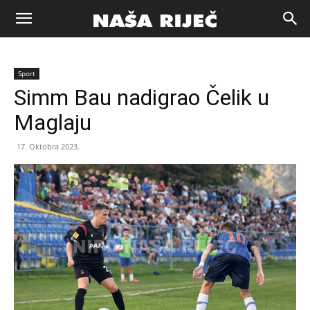
Naša
Sport
riječ
Simm Bau nadigrao Čelik u
Maglaju
Zenica
17. Oktobra 2023.