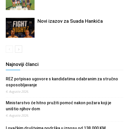
Novi izazov za Suada Hankića
Najnoviji članci
REZ potpisao ugovore s kandidatima odabranim za stručno
osposobljavanje
4. Augusta 2026.
Ministarstvo će hitno pružiti pomoć nakon požara koji je
uništio njihov dom
4. Augusta 2026.
Lovačkim društvima podrška u iznosu od 138.000 KM