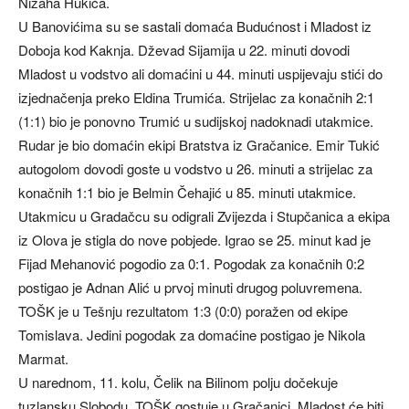
Nizaha Hukića.
U Banovićima su se sastali domaća Budućnost i Mladost iz
Doboja kod Kaknja. Dževad Sijamija u 22. minuti dovodi
Mladost u vodstvo ali domaćini u 44. minuti uspijevaju stići do
izjednačenja preko Eldina Trumića. Strijelac za konačnih 2:1
(1:1) bio je ponovno Trumić u sudijskoj nadoknadi utakmice.
Rudar je bio domaćin ekipi Bratstva iz Gračanice. Emir Tukić
autogolom dovodi goste u vodstvo u 26. minuti a strijelac za
konačnih 1:1 bio je Belmin Čehajić u 85. minuti utakmice.
Utakmicu u Gradačcu su odigrali Zvijezda i Stupčanica a ekipa
iz Olova je stigla do nove pobjede. Igrao se 25. minut kad je
Fijad Mehanović pogodio za 0:1. Pogodak za konačnih 0:2
postigao je Adnan Alić u prvoj minuti drugog poluvremena.
TOŠK je u Tešnju rezultatom 1:3 (0:0) poražen od ekipe
Tomislava. Jedini pogodak za domaćine postigao je Nikola
Marmat.
U narednom, 11. kolu, Čelik na Bilinom polju dočekuje
tuzlansku Slobodu, TOŠK gostuje u Gračanici, Mladost će biti