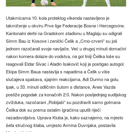
Utakmicama 10. kola proteklog vikenda nastavljeno je
takmičenje u okviru Prve lige Federacije Bosne i Hercegovine.
Kantonalni derbi na Gradskom stadionu u Maglaju su odigrali
Simm Bau iz Kosove i zenički Čelik a „Crno-crveni“ su još
jednom razočarali svoje navijače. Već u drugoj minuti domaćini
nakon kornera dolaze do vodstva, na gol liniji Čelika loše su
reagovali Eldar Sivac i Aladin Isaković koji je postigao autogol.
Ekipa Simm Baua nastavlja s napadima a Čelik u više
slučajeva spašava, sjajnim reakcijama, Adi Durmo na golu.
Ipak, u 33. minuti odličnim šutom s distance, Anes Vazda
postiže pogodak za konačnih 2:0. Nakon posljednjeg sudijskog
zvižduka, razočarani „Robijaši“ su pozdravili samo golmana
Čelika dok su prema ostalim igračima uputili riječi
nezadovoljstva. Uprava Kluba je, kako saznajemo, na mjesto
šefa stručnog štaba, umjesto Armina Duvnjaka, postavila