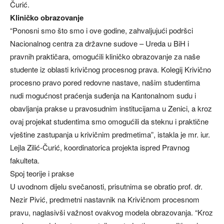
Čurić.
Kliničko obrazovanje
“Ponosni smo što smo i ove godine, zahvaljujući podršci
Nacionalnog centra za državne sudove – Ureda u BiH i
pravnih praktičara, omogućili kliničko obrazovanje za naše
studente iz oblasti krivičnog procesnog prava. Kolegij Krivično
procesno pravo pored redovne nastave, našim studentima
nudi mogućnost praćenja suđenja na Kantonalnom sudu i
obavljanja prakse u pravosudnim institucijama u Zenici, a kroz
ovaj projekat studentima smo omogućili da steknu i praktične
vještine zastupanja u krivičnim predmetima”, istakla je mr. iur.
Lejla Zilić-Čurić, koordinatorica projekta ispred Pravnog
fakulteta.
Spoj teorije i prakse
U uvodnom dijelu svečanosti, prisutnima se obratio prof. dr.
Nezir Pivić, predmetni nastavnik na Krivičnom procesnom
pravu, naglasivši važnost ovakvog modela obrazovanja. “Kroz