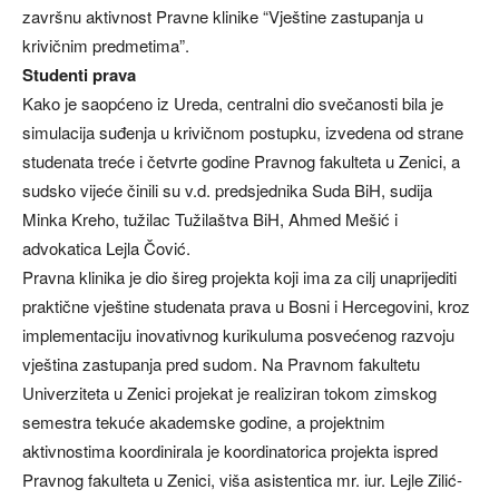
završnu aktivnost Pravne klinike “Vještine zastupanja u
krivičnim predmetima”.
Studenti prava
Kako je saopćeno iz Ureda, centralni dio svečanosti bila je
simulacija suđenja u krivičnom postupku, izvedena od strane
studenata treće i četvrte godine Pravnog fakulteta u Zenici, a
sudsko vijeće činili su v.d. predsjednika Suda BiH, sudija
Minka Kreho, tužilac Tužilaštva BiH, Ahmed Mešić i
advokatica Lejla Čović.
Pravna klinika je dio šireg projekta koji ima za cilj unaprijediti
praktične vještine studenata prava u Bosni i Hercegovini, kroz
implementaciju inovativnog kurikuluma posvećenog razvoju
vještina zastupanja pred sudom. Na Pravnom fakultetu
Univerziteta u Zenici projekat je realiziran tokom zimskog
semestra tekuće akademske godine, a projektnim
aktivnostima koordinirala je koordinatorica projekta ispred
Pravnog fakulteta u Zenici, viša asistentica mr. iur. Lejle Zilić-