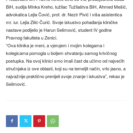
BiH, sudija Minka Kreho, tužilac Tužilaštva BiH, Ahmed Mešić,
advokatica Lejla Čović, prof. dr. Nezir Pivić i viša asistentica
mr. iur. Lejla Zilić-Čurić. Svoje iskustvo pohađanja kliničke
nastave podijelio je Harun Selimović, student IV godine
Pravnog fakulteta u Zenici.
“Ova klinika je meni, a vjerujem i mojim kolegama i
kolegicama pomogla u boljem shvatanju samog krivičnog
postupka. Na ovoj klinici smo imali čast da učimo od najvećih
stručnjaka iz ove oblasti, koji su na temeljit način, vrlo jasno, a
najvažnije praktično prenijeli svoje znanje i iskustva”, rekao je
Selimović.