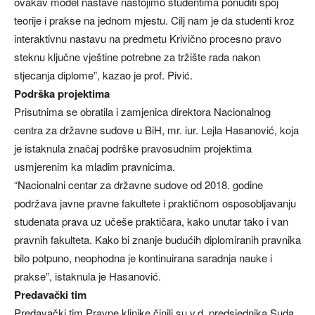
ovakav model nastave nastojimo studentima ponuditi spoj
teorije i prakse na jednom mjestu. Cilj nam je da studenti kroz
interaktivnu nastavu na predmetu Krivično procesno pravo
steknu ključne vještine potrebne za tržište rada nakon
stjecanja diplome”, kazao je prof. Pivić.
Podrška projektima
Prisutnima se obratila i zamjenica direktora Nacionalnog
centra za državne sudove u BiH, mr. iur. Lejla Hasanović, koja
je istaknula značaj podrške pravosudnim projektima
usmjerenim ka mladim pravnicima.
“Nacionalni centar za državne sudove od 2018. godine
podržava javne pravne fakultete i praktičnom osposobljavanju
studenata prava uz učeše praktičara, kako unutar tako i van
pravnih fakulteta. Kako bi znanje budućih diplomiranih pravnika
bilo potpuno, neophodna je kontinuirana saradnja nauke i
prakse”, istaknula je Hasanović.
Predavački tim
Predavački tim Pravne klinike činili su v.d. predsjednika Suda