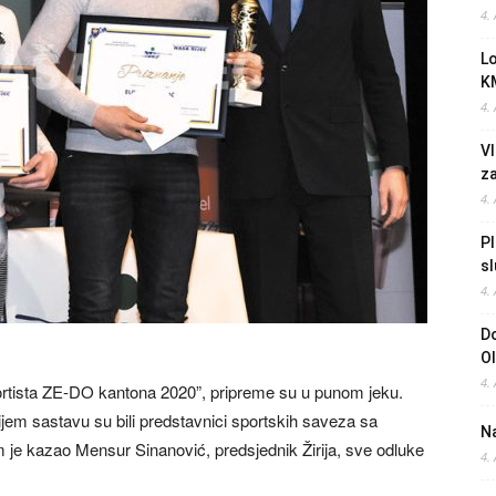
4.
L
K
4.
Vl
z
4.
Pl
sl
4.
Do
O
4.
portista ZE-DO kantona 2020”, pripreme su u punom jeku.
čijem sastavu su bili predstavnici sportskih saveza sa
Na
je kazao Mensur Sinanović, predsjednik Žirija, sve odluke
4.