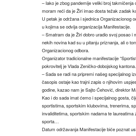
– Iako je zbog pandemije veliki broj takmičenja ot
moram reći da je Žiri imao dosta težak zadak ko
U petak je održana i sjednica Organizacionog odb
u kojima se odvija organizacija Manifestacije.
– Smatram da je Žiri dobro uradio svoj posao i
nekih novina kad su u pitanju priznanja, ali o
Organizacionog odbora.
Organizator tradicionalne manifestacije “Sporti
pokrovitelj je Vlada Zeničko-dobojskog kantona.
– Sada se radi na pripremi našeg specijalnog iz
časopis ostaje kao trajni zapis o njihovim uspje
godine, kazao nam je Sajto Ćehović, direktor Ma
Kao i do sada imat ćemo i specijalnog gosta, čije
sportistima, sportskim klubovima, trenerima, sp
invaliditetima, sportskim nadama te laureatima za 
sporta…
Datum održavanja Manifestacije biće poznat us