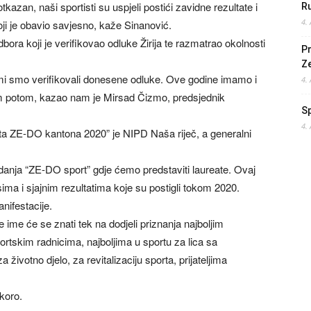
kazan, naši sportisti su uspjeli postići zavidne rezultate i
Ru
4.
ji je obavio savjesno, kaže Sinanović.
ora koji je verifikovao odluke Žirija te razmatrao okolnosti
Pr
Z
 mi smo verifikovali donesene odluke. Ove godine imamo i
4.
 tom potom, kazao nam je Mirsad Čizmo, predsjednik
S
4.
sta ZE-DO kantona 2020” je NIPD Naša riječ, a generalni
danja “ZE-DO sport” gdje ćemo predstaviti laureate. Ovaj
sima i sjajnim rezultatima koje su postigli tokom 2020.
nifestacije.
 ime će se znati tek na dodjeli priznanja najboljim
ortskim radnicima, najboljima u sportu za lica sa
životno djelo, za revitalizaciju sporta, prijateljima
koro.