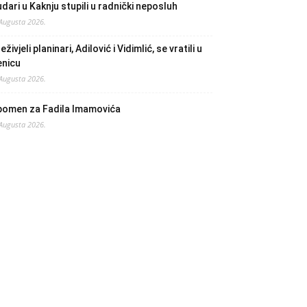
dari u Kaknju stupili u radnički neposluh
 Augusta 2026.
eživjeli planinari, Adilović i Vidimlić, se vratili u
enicu
 Augusta 2026.
pomen za Fadila Imamovića
 Augusta 2026.