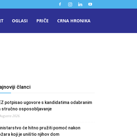
RT
OGLASI
PRIČE
CRNA HRONIKA
a
ajnoviji članci
EZ potpisao ugovore s kandidatima odabranim
a stručno osposobljavanje
 Augusta 2026.
nistarstvo će hitno pružiti pomoć nakon
žara koji je uništio njihov dom