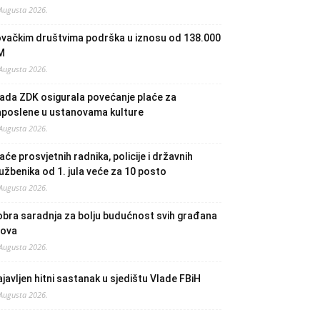
 Augusta 2026.
ovačkim društvima podrška u iznosu od 138.000
M
 Augusta 2026.
ada ZDK osigurala povećanje plaće za
aposlene u ustanovama kulture
 Augusta 2026.
aće prosvjetnih radnika, policije i državnih
užbenika od 1. jula veće za 10 posto
 Augusta 2026.
bra saradnja za bolju budućnost svih građana
lova
 Augusta 2026.
javljen hitni sastanak u sjedištu Vlade FBiH
 Augusta 2026.