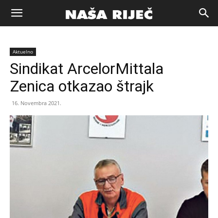
Naša
Aktuelno
riječ
Sindikat ArcelorMittala
Zenica otkazao štrajk
Zenica
16. Novembra 2021.