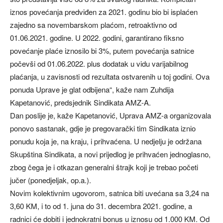
iznos povećanja predviđen za 2021. godinu bio bi isplaćen
zajedno sa novembarskom plaćom, retroaktivno od
01.06.2021. godine. U 2022. godini, garantirano fiksno
povećanje plaće iznosilo bi 3%, putem povećanja satnice
počevši od 01.06.2022. plus dodatak u vidu varijabilnog
plaćanja, u zavisnosti od rezultata ostvarenih u toj godini. Ova
ponuda Uprave je glat odbijena“, kaže nam Zuhdija
Kapetanović, predsjednik Sindikata AMZ-A.
Dan poslije je, kaže Kapetanović, Uprava AMZ-a organizovala
ponovo sastanak, gdje je pregovarački tim Sindikata iznio
ponudu koja je, na kraju, i prihvaćena. U nedjelju je održana
Skupština Sindikata, a novi prijedlog je prihvaćen jednoglasno,
zbog čega je i otkazan generalni štrajk koji je trebao početi
jučer (ponedjeljak, op.a.).
Novim kolektivnim ugovorom, satnica biti uvećana sa 3,24 na
3,60 KM, i to od 1. juna do 31. decembra 2021. godine, a
radnici će dobiti i jednokratni bonus u iznosu od 1.000 KM. Od