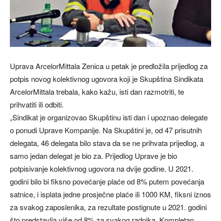
Uprava ArcelorMittala Zenica u petak je predložila prijedlog za
potpis novog kolektivnog ugovora koji je Skupština Sindikata
ArcelorMittala trebala, kako kažu, isti dan razmotriti, te
prihvatiti ili odbiti.
„Sindikat je organizovao Skupštinu isti dan i upoznao delegate
o ponudi Uprave Kompanije. Na Skupštini je, od 47 prisutnih
delegata, 46 delegata bilo stava da se ne prihvata prijedlog, a
samo jedan delegat je bio za. Prijedlog Uprave je bio
potpisivanje kolektivnog ugovora na dvije godine. U 2021.
godini bilo bi fiksno povećanje plaće od 8% putem povećanja
satnice, i isplata jedne prosječne plaće ili 1000 KM, fiksni iznos
za svakog zaposlenika, za rezultate postignute u 2021. godini
što predstavlja više od 8% za svakog radnika. Kompletan