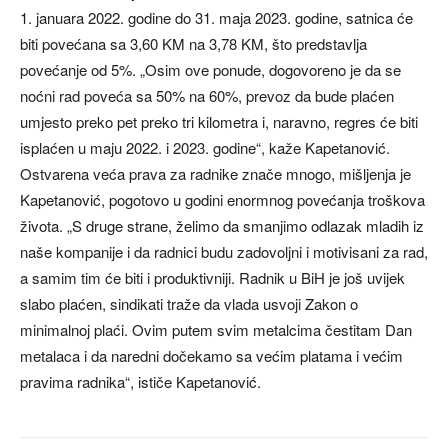
1. januara 2022. godine do 31. maja 2023. godine, satnica će
biti povećana sa 3,60 KM na 3,78 KM, što predstavlja
povećanje od 5%. „Osim ove ponude, dogovoreno je da se
noćni rad poveća sa 50% na 60%, prevoz da bude plaćen
umjesto preko pet preko tri kilometra i, naravno, regres će biti
isplaćen u maju 2022. i 2023. godine“, kaže Kapetanović.
Ostvarena veća prava za radnike znače mnogo, mišljenja je
Kapetanović, pogotovo u godini enormnog povećanja troškova
života. „S druge strane, želimo da smanjimo odlazak mladih iz
naše kompanije i da radnici budu zadovoljni i motivisani za rad,
a samim tim će biti i produktivniji. Radnik u BiH je još uvijek
slabo plaćen, sindikati traže da vlada usvoji Zakon o
minimalnoj plaći. Ovim putem svim metalcima čestitam Dan
metalaca i da naredni dočekamo sa većim platama i većim
pravima radnika“, ističe Kapetanović.