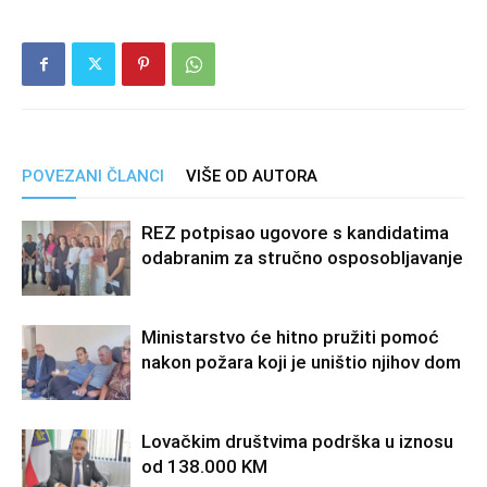
POVEZANI ČLANCI
VIŠE OD AUTORA
REZ potpisao ugovore s kandidatima
odabranim za stručno osposobljavanje
Ministarstvo će hitno pružiti pomoć
nakon požara koji je uništio njihov dom
Lovačkim društvima podrška u iznosu
od 138.000 KM