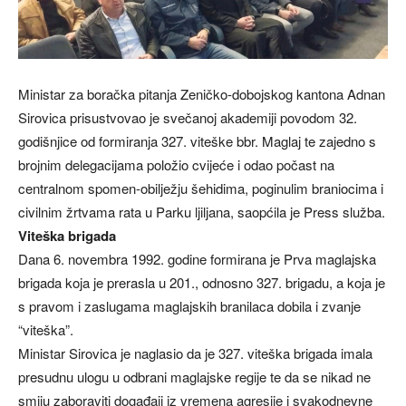
Ministar za boračka pitanja Zeničko-dobojskog kantona Adnan
Sirovica prisustvovao je svečanoj akademiji povodom 32.
godišnjice od formiranja 327. viteške bbr. Maglaj te zajedno s
brojnim delegacijama položio cvijeće i odao počast na
centralnom spomen-obilježju šehidima, poginulim braniocima i
civilnim žrtvama rata u Parku ljiljana, saopćila je Press služba.
Viteška brigada
Dana 6. novembra 1992. godine formirana je Prva maglajska
brigada koja je prerasla u 201., odnosno 327. brigadu, a koja je
s pravom i zaslugama maglajskih branilaca dobila i zvanje
“viteška”.
Ministar Sirovica je naglasio da je 327. viteška brigada imala
presudnu ulogu u odbrani maglajske regije te da se nikad ne
smiju zaboraviti događaji iz vremena agresije i svakodnevne