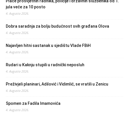
Plaće prosvjetnih radnika, policije i državnih službenika od 1.
jula veće za 10 posto
4. Augusta 2026.
Dobra saradnja za bolju budućnost svih građana Olova
4. Augusta 2026.
Najavljen hitni sastanak u sjedištu Vlade FBiH
4. Augusta 2026.
Rudari u Kaknju stupili u radnički neposluh
4. Augusta 2026.
Preživjeli planinari, Adilović i Vidimlić, se vratili u Zenicu
4. Augusta 2026.
Spomen za Fadila Imamovića
4. Augusta 2026.