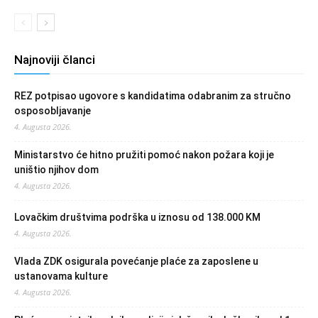
Najnoviji članci
REZ potpisao ugovore s kandidatima odabranim za stručno
osposobljavanje
4. Augusta 2026.
Ministarstvo će hitno pružiti pomoć nakon požara koji je
uništio njihov dom
4. Augusta 2026.
Lovačkim društvima podrška u iznosu od 138.000 KM
4. Augusta 2026.
Vlada ZDK osigurala povećanje plaće za zaposlene u
ustanovama kulture
4. Augusta 2026.