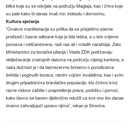
bitke koje su se odvijale na području Maglaja, kao i žrtve koje
su pale kako bi danas imali mir, slobodu i domovinu.
Kultura sjećanja
“Ovakve manifestacije su prilika da se prisjetimo slavne
prošlosti i časne odbrane koja je bila teška, a u isto vrijeme
ponosna i veličanstvena, radi nas ali i mladih naraštaja. Zato
Ministarstvo za boračka pitanja i Vlada ZDK podržavaju
obilježavanje značajnih datuma na području cijelog kantona, a
naša dužnost je i da bezrezervno brinemo o porodicama
šehida i poginulih boraca, ratnim vojnim invalidima, kao i svim
drugim pripadnicima branilačke populacije, što činimo kroz
razne vidove zaštite i unapređenja prava, podršku i pomoć,
kako bismo se barem djelimično odužili za sve ono što danas
imamo zahvaljujući upravo njima”, rekao je Sirovica.