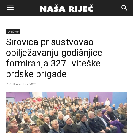
Naša
Društvo
riječ
Sirovica prisustvovao
obilježavanju godišnjice
Zenica
formiranja 327. viteške
brdske brigade
12. Novembra 2024.