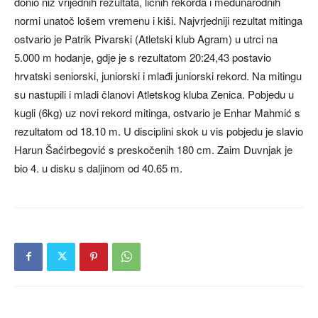
donio niz vrijednih rezultata, ličnih rekorda i međunarodnih
normi unatoč lošem vremenu i kiši. Najvrjedniji rezultat mitinga
ostvario je Patrik Pivarski (Atletski klub Agram) u utrci na
5.000 m hodanje, gdje je s rezultatom 20:24,43 postavio
hrvatski seniorski, juniorski i mlađi juniorski rekord. Na mitingu
su nastupili i mladi članovi Atletskog kluba Zenica. Pobjedu u
kugli (6kg) uz novi rekord mitinga, ostvario je Enhar Mahmić s
rezultatom od 18.10 m. U disciplini skok u vis pobjedu je slavio
Harun Šaćirbegović s preskočenih 180 cm. Zaim Duvnjak je
bio 4. u disku s daljinom od 40.65 m.