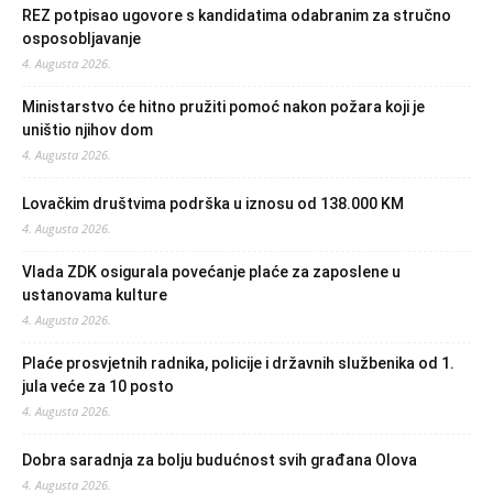
REZ potpisao ugovore s kandidatima odabranim za stručno
osposobljavanje
4. Augusta 2026.
Ministarstvo će hitno pružiti pomoć nakon požara koji je
uništio njihov dom
4. Augusta 2026.
Lovačkim društvima podrška u iznosu od 138.000 KM
4. Augusta 2026.
Vlada ZDK osigurala povećanje plaće za zaposlene u
ustanovama kulture
4. Augusta 2026.
Plaće prosvjetnih radnika, policije i državnih službenika od 1.
jula veće za 10 posto
4. Augusta 2026.
Dobra saradnja za bolju budućnost svih građana Olova
4. Augusta 2026.