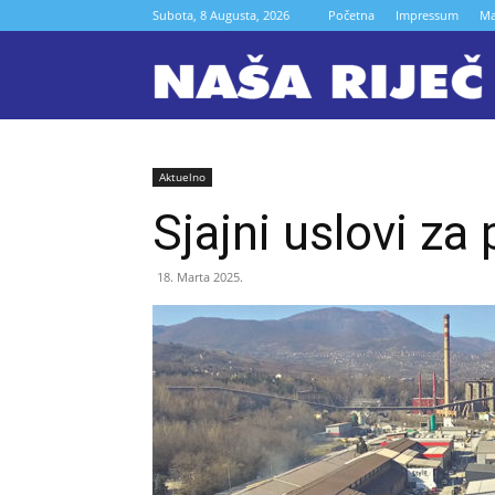
Subota, 8 Augusta, 2026
Početna
Impressum
Ma
N
r
Aktuelno
Sjajni uslovi za
Z
18. Marta 2025.