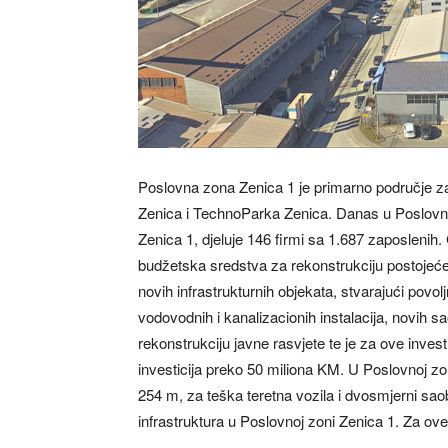
Poslovna zona Zenica 1 je primarno područje za
Zenica i TechnoParka Zenica. Danas u Poslovno
Zenica 1, djeluje 146 firmi sa 1.687 zaposlenih.
budžetska sredstva za rekonstrukciju postojeće i
novih infrastrukturnih objekata, stvarajući povo
vodovodnih i kanalizacionih instalacija, novih sa
rekonstrukciju javne rasvjete te je za ove inves
investicija preko 50 miliona KM. U Poslovnoj zon
254 m, za teška teretna vozila i dvosmjerni sao
infrastruktura u Poslovnoj zoni Zenica 1. Za o