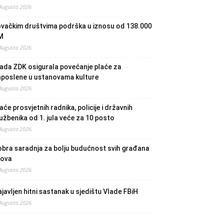
 Augusta 2026.
ovačkim društvima podrška u iznosu od 138.000
M
 Augusta 2026.
ada ZDK osigurala povećanje plaće za
aposlene u ustanovama kulture
 Augusta 2026.
aće prosvjetnih radnika, policije i državnih
užbenika od 1. jula veće za 10 posto
 Augusta 2026.
bra saradnja za bolju budućnost svih građana
lova
 Augusta 2026.
javljen hitni sastanak u sjedištu Vlade FBiH
 Augusta 2026.