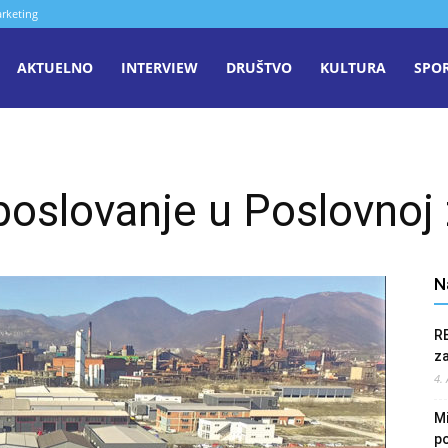
rketing
aša
AKTUELNO
INTERVIEW
DRUŠTVO
KULTURA
SPO
iječ
 poslovanje u Poslovnoj
enica
N
R
z
4.
Mi
po