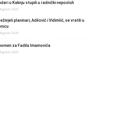
dari u Kaknju stupili u radnički neposluh
 Augusta 2026.
eživjeli planinari, Adilović i Vidimlić, se vratili u
enicu
 Augusta 2026.
pomen za Fadila Imamovića
 Augusta 2026.