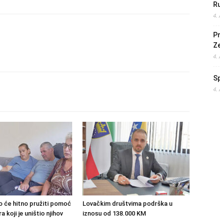
Ru
4.
Pr
Z
4.
S
4.
o će hitno pružiti pomoć
Lovačkim društvima podrška u
 koji je uništio njihov
iznosu od 138.000 KM