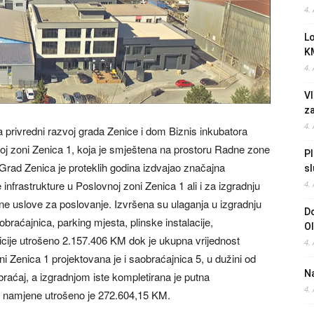
4.
L
K
4.
Vl
z
4.
 privredni razvoj grada Zenice i dom Biznis inkubatora
j zoni Zenica 1, koja je smještena na prostoru Radne zone
Pl
 Grad Zenica je proteklih godina izdvajao značajna
sl
nfrastrukture u Poslovnoj zoni Zenica 1 ali i za izgradnju
4.
ljne uslove za poslovanje. Izvršena su ulaganja u izgradnju
Do
obraćajnica, parking mjesta, plinske instalacije,
O
ticije utrošeno 2.157.406 KM dok je ukupna vrijednost
4.
i Zenica 1 projektovana je i saobraćajnica 5, u dužini od
Na
braćaj, a izgradnjom iste kompletirana je putna
4.
ve namjene utrošeno je 272.604,15 KM.