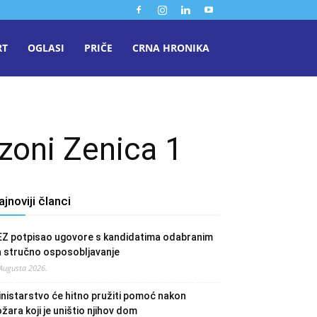
RT
OGLASI
PRIČE
CRNA HRONIKA
 zoni Zenica 1
ajnoviji članci
EZ potpisao ugovore s kandidatima odabranim
a stručno osposobljavanje
 Augusta 2026.
nistarstvo će hitno pružiti pomoć nakon
žara koji je uništio njihov dom