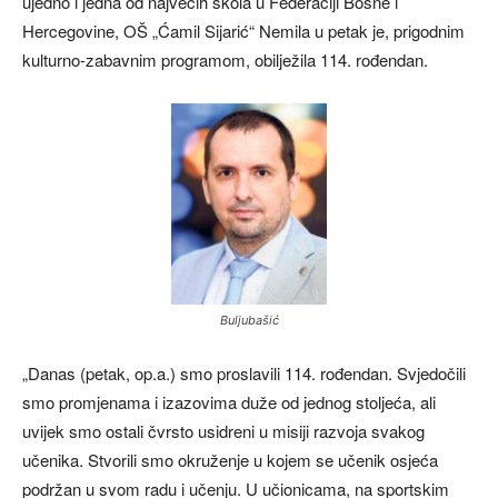
ujedno i jedna od najvećih škola u Federaciji Bosne i
Hercegovine, OŠ „Ćamil Sijarić“ Nemila u petak je, prigodnim
kulturno-zabavnim programom, obilježila 114. rođendan.
Buljubašić
„Danas (petak, op.a.) smo proslavili 114. rođendan. Svjedočili
smo promjenama i izazovima duže od jednog stoljeća, ali
uvijek smo ostali čvrsto usidreni u misiji razvoja svakog
učenika. Stvorili smo okruženje u kojem se učenik osjeća
podržan u svom radu i učenju. U učionicama, na sportskim