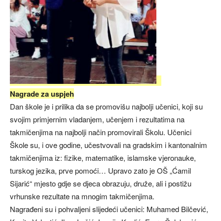
Nagrade za uspjeh
Dan škole je i prilika da se promovišu najbolji učenici, koji su
svojim primjernim vladanjem, učenjem i rezultatima na
takmičenjima na najbolji način promovirali Školu. Učenici
Škole su, i ove godine, učestvovali na gradskim i kantonalnim
takmičenjima iz: fizike, matematike, islamske vjeronauke,
turskog jezika, prve pomoći… Upravo zato je OŠ „Ćamil
Sijarić“ mjesto gdje se djeca obrazuju, druže, ali i postižu
vrhunske rezultate na mnogim takmičenjima.
Nagrađeni su i pohvaljeni slijedeći učenici: Muhamed Bilčević,