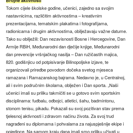
Brojne aktivnosti
Tokom cijele školske godine, učenici, zajedno sa svojim
nastavnicima, različitim aktivnostima – kreativnim
prezentacijama, tematskim plakatima i fotografijama,
radionicama i drugim aktivnostima, obilježavaju važne datume.
Tako su obilježili: Dan nezavisnosti Bosne i Hercegovine, Dan
Armije RBiH, Međunarodni dan dječije knjige, Međunarodni
dan prevencije vršnjačkog nasilja – Dan ružičastih majica,
820. godišnjicu od potpisivanje Bilinopoljske izjave, te
organizovali priredbe povodom dočeka svetog mjeseca
ramazana i Ramazanskog bajrama. Nedavno je, u Centralnoj,
ali i svim područnim školama, oblježen i Dan sporta. „Naši
učenici imali su priliku takmičiti se u gotovo svim sportskim
disciplinama: fudbalu, odbojci, atletici, šahu, badmintonu,
stonom tenisu, pikadu. Pokazali su svoj pozitivan stav prema
tjelesnoj aktivnosti i zdravom načinu života. Za svoj trud
nagrađeni su diplomama i pohvalama za najuspješnije ekipe i
pojedince. Na samom kraju dana imali smo priliku uživati u