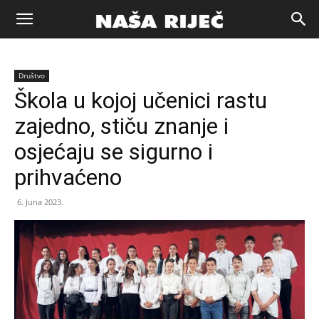
Naša
Društvo
riječ
Škola u kojoj učenici rastu
zajedno, stiču znanje i
Zenica
osjećaju se sigurno i
prihvaćeno
6. Juna 2023.