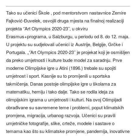
Tako su učenici Škole , pod mentorstvom nastavnice Zemire
Fajković-Đuvelek, osvojili druga mjesta na finalnoj realizaciji
projekta ‘’Art Olympics 2020-23’’, u okviru
Erasmus+programa, u Salzburgu, u periodu od 8. do 12. maja.
U projektu su sudjelovali učenici iz Austrije, Belgije, Grčke i
Portugala. „‘’Art Olympics 2020-23’’ je projekat koji je osmišljen
da preko umjetnosti i kulture bude model za saradnju. Prve
moderne Olimpijske igre u Atini (1896.) trebale su spojiti
umjetnost i sport. Kasnije su to promijenili u sportska
takmičenja. Danas postoje olimpijske igre u školama za
matematiku, hemiju i tako dalje. Tako se rodila ideja za
olimpijskim igrama u umjetnosti i kulturi. Na ovoj Olimpijadi
obrađivane su savremene teme i problemi, poput klimatskih
promjena, migracija, urbanog razvoja. Učenici su pravili
umjetničke fotografije, slike, crteže, modele i sastave o
temama kao što su klimatske promjene, pandemija, inovativne