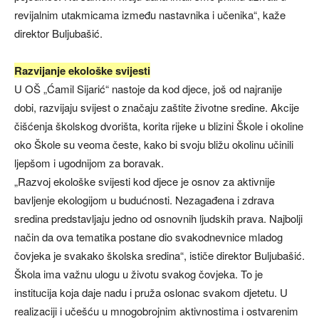
revijalnim utakmicama između nastavnika i učenika“, kaže
direktor Buljubašić.
Razvijanje ekološke svijesti
U OŠ „Ćamil Sijarić“ nastoje da kod djece, još od najranije
dobi, razvijaju svijest o značaju zaštite životne sredine. Akcije
čišćenja školskog dvorišta, korita rijeke u blizini Škole i okoline
oko Škole su veoma česte, kako bi svoju bližu okolinu učinili
ljepšom i ugodnijom za boravak.
„Razvoj ekološke svijesti kod djece je osnov za aktivnije
bavljenje ekologijom u budućnosti. Nezagađena i zdrava
sredina predstavljaju jedno od osnovnih ljudskih prava. Najbolji
način da ova tematika postane dio svakodnevnice mladog
čovjeka je svakako školska sredina“, ističe direktor Buljubašić.
Škola ima važnu ulogu u životu svakog čovjeka. To je
institucija koja daje nadu i pruža oslonac svakom djetetu. U
realizaciji i učešću u mnogobrojnim aktivnostima i ostvarenim