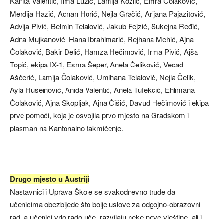
Kanita Valentić, Ilma Lužić, Lamija Kozlić, Emra Čolaković,
Merdija Hazić, Adnan Horić, Nejla Gračić, Arijana Pajazitović,
Advija Pivić, Belmin Telalović, Jakub Fejzić, Sukejna Ređić,
Adna Mujkanović, Hana Ibrahimarić, Rejhana Mehić, Ajna
Čolaković, Bakir Delić, Hamza Hečimović, Irma Pivić, Ajša
Topić, ekipa IX-1, Esma Šeper, Anela Čeliković, Vedad
Aščerić, Lamija Čolaković, Umihana Telalović, Nejla Čelik,
Ayla Huseinović, Anida Valentić, Anela Tufekčić, Ehlimana
Čolaković, Ajna Skopljak, Ajna Čišić, Davud Hečimović i ekipa
prve pomoći, koja je osvojila prvo mjesto na Gradskom i
plasman na Kantonalno takmičenje.
Drugo mjesto u Austriji
Nastavnici i Uprava Škole se svakodnevno trude da
učenicima obezbijede što bolje uslove za odgojno-obrazovni
rad, a učenici vrlo rado uče, razvijaju neke nove vještine, ali i