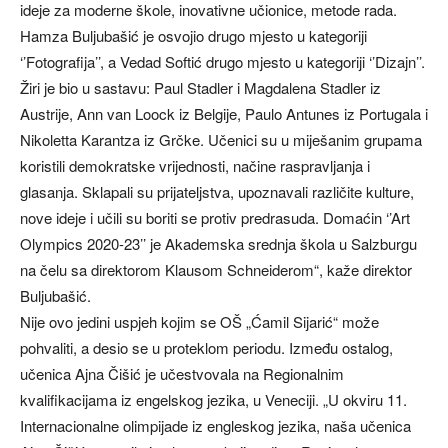
ideje za moderne škole, inovativne učionice, metode rada.
Hamza Buljubašić je osvojio drugo mjesto u kategoriji
‘’Fotografija’’, a Vedad Softić drugo mjesto u kategoriji ‘’Dizajn’’.
Žiri je bio u sastavu: Paul Stadler i Magdalena Stadler iz
Austrije, Ann van Loock iz Belgije, Paulo Antunes iz Portugala i
Nikoletta Karantza iz Grčke. Učenici su u miješanim grupama
koristili demokratske vrijednosti, načine raspravljanja i
glasanja. Sklapali su prijateljstva, upoznavali različite kulture,
nove ideje i učili su boriti se protiv predrasuda. Domaćin ‘’Art
Olympics 2020-23’’ je Akademska srednja škola u Salzburgu
na čelu sa direktorom Klausom Schneiderom“, kaže direktor
Buljubašić.
Nije ovo jedini uspjeh kojim se OŠ „Ćamil Sijarić“ može
pohvaliti, a desio se u proteklom periodu. Između ostalog,
učenica Ajna Čišić je učestvovala na Regionalnim
kvalifikacijama iz engelskog jezika, u Veneciji. „U okviru 11.
Internacionalne olimpijade iz engleskog jezika, naša učenica