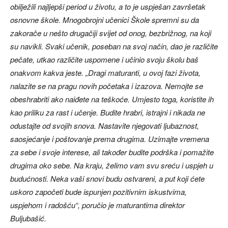
obilježili najljepši period u životu, a to je uspješan završetak
osnovne škole. Mnogobrojni učenici Škole spremni su da
zakorače u nešto drugačiji svijet od onog, bezbrižnog, na koji
su navikli. Svaki učenik, poseban na svoj način, dao je različite
pečate, utkao različite uspomene i učinio svoju školu baš
onakvom kakva jeste. „Dragi maturanti, u ovoj fazi života,
nalazite se na pragu novih početaka i izazova. Nemojte se
obeshrabriti ako naiđete na teškoće. Umjesto toga, koristite ih
kao priliku za rast i učenje. Budite hrabri, istrajni i nikada ne
odustajte od svojih snova. Nastavite njegovati ljubaznost,
saosjećanje i poštovanje prema drugima. Uzimajte vremena
za sebe i svoje interese, ali također budite podrška i pomažite
drugima oko sebe. Na kraju, želimo vam svu sreću i uspjeh u
budućnosti. Neka vaši snovi budu ostvareni, a put koji ćete
uskoro započeti bude ispunjen pozitivnim iskustvima,
uspjehom i radošću“, poručio je maturantima direktor
Buljubašić.