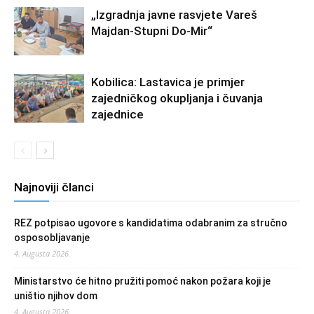
„Izgradnja javne rasvjete Vareš
Majdan-Stupni Do-Mir“
Kobilica: Lastavica je primjer
zajedničkog okupljanja i čuvanja
zajednice
Najnoviji članci
REZ potpisao ugovore s kandidatima odabranim za stručno
osposobljavanje
4. Augusta 2026.
Ministarstvo će hitno pružiti pomoć nakon požara koji je
uništio njihov dom
4. Augusta 2026.