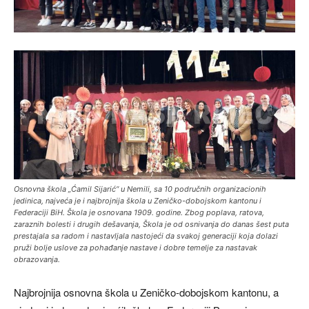
Osnovna škola „Ćamil Sijarić“ u Nemili, sa 10 područnih organizacionih
jedinica, najveća je i najbrojnija škola u Zeničko-dobojskom kantonu i
Federaciji BiH. Škola je osnovana 1909. godine. Zbog poplava, ratova,
zaraznih bolesti i drugih dešavanja, Škola je od osnivanja do danas šest puta
prestajala sa radom i nastavljala nastojeći da svakoj generaciji koja dolazi
pruži bolje uslove za pohađanje nastave i dobre temelje za nastavak
obrazovanja.
Najbrojnija osnovna škola u Zeničko-dobojskom kantonu, a