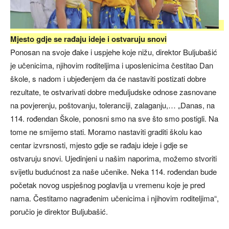
Mjesto gdje se rađaju ideje i ostvaruju snovi
Ponosan na svoje đake i uspjehe koje nižu, direktor Buljubašić
je učenicima, njihovim roditeljima i uposlenicima čestitao Dan
škole, s nadom i ubjeđenjem da će nastaviti postizati dobre
rezultate, te ostvarivati dobre međuljudske odnose zasnovane
na povjerenju, poštovanju, toleranciji, zalaganju,… „Danas, na
114. rođendan Škole, ponosni smo na sve što smo postigli. Na
tome ne smijemo stati. Moramo nastaviti graditi školu kao
centar izvrsnosti, mjesto gdje se rađaju ideje i gdje se
ostvaruju snovi. Ujedinjeni u našim naporima, možemo stvoriti
svijetlu budućnost za naše učenike. Neka 114. rođendan bude
početak novog uspješnog poglavlja u vremenu koje je pred
nama. Čestitamo nagrađenim učenicima i njihovim roditeljima“,
poručio je direktor Buljubašić.