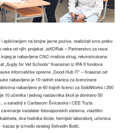
i apliciranjem na brojne javne pozive, realizirali smo preko
neke od njih: projekat „isKORak – Partnerstvo za nova
ru kojeg je nabavljena CNC-mašina strug, rekonstruisana
t „Suply for Vet Schools“ finansiran iz IPA II fondova
bavke informatičke opreme „Good Hub IT“ – finasiran od
uke nabavljeno je 10 radnih stanica za licencirane
stvima nabavljeno je 60 trajnih licenci za SolidWorks i 200
acije 10 učenika i jednog nastavnika školi je donirano 50
o., u saradnji s Caritasom Švicarska i CEE Tuzla
 zanimanje instalater fotonaponskih sistema, vlastitim
abineta, dva hodnika škole, hemijski laboratorij, učionica
je -kazao je između ostalog Selvedin Botić.