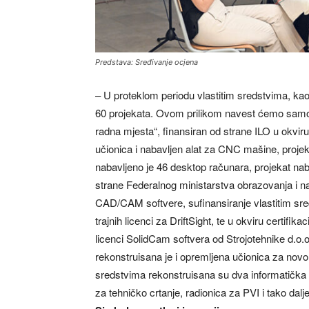
Predstava: Sređivanje ocjena
– U proteklom periodu vlastitim sredstvima, kao 
60 projekata. Ovom prilikom navest ćemo samo 
radna mjesta“, finansiran od strane ILO u okvi
učionica i nabavljen alat za CNC mašine, projeka
nabavljeno je 46 desktop računara, projekat na
strane Federalnog ministarstva obrazovanja i na
CAD/CAM softvere, sufinansiranje vlastitim sred
trajnih licenci za DriftSight, te u okviru certifik
licenci SolidCam softvera od Strojotehnike d.o.
rekonstruisana je i opremljena učionica za novo
sredstvima rekonstruisana su dva informatička k
za tehničko crtanje, radionica za PVI i tako dal