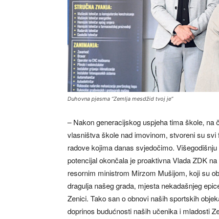
Duhovna pjesma “Zemlja mesdžid tvoj je”
– Nakon generacijskog uspjeha tima škole, na 
vlasništva škole nad imovinom, stvoreni su svi 
radove kojima danas svjedočimo. Višegodišnju ap
potencijal okončala je proaktivna Vlada ZDK na
resornim ministrom Mirzom Mušijom, koji su obez
dragulja našeg grada, mjesta nekadašnjeg epice
Zenici. Tako san o obnovi naših sportskih objek
doprinos budućnosti naših učenika i mladosti Zen