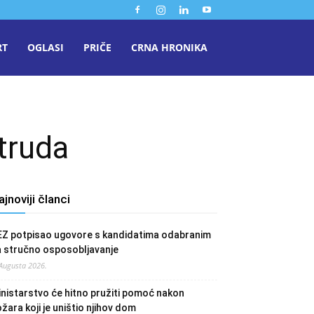
RT
OGLASI
PRIČE
CRNA HRONIKA
truda
ajnoviji članci
EZ potpisao ugovore s kandidatima odabranim
a stručno osposobljavanje
 Augusta 2026.
nistarstvo će hitno pružiti pomoć nakon
žara koji je uništio njihov dom