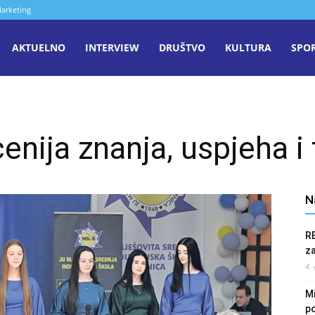
arketing
aša
AKTUELNO
INTERVIEW
DRUŠTVO
KULTURA
SPO
iječ
nija znanja, uspjeha i 
enica
N
R
z
4.
Mi
po