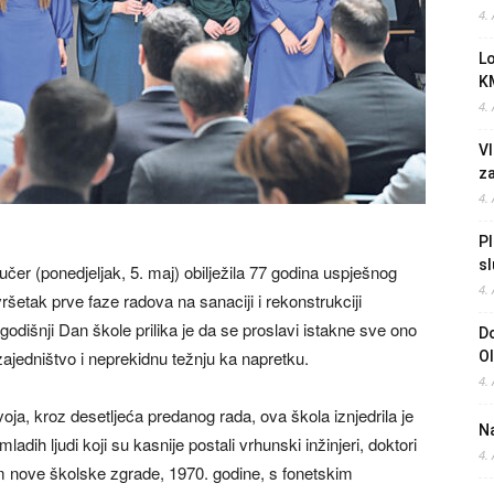
4.
L
K
4.
Vl
z
4.
Pl
sl
jučer (ponedjeljak, 5. maj) obilježila 77 godina uspješnog
4.
ršetak prve faze radova na sanaciji i rekonstrukciji
odišnji Dan škole prilika je da se proslavi istakne sve ono
Do
 zajedništvo i neprekidnu težnju ka napretku.
O
4.
a, kroz desetljeća predanog rada, ova škola iznjedrila je
Na
mladih ljudi koji su kasnije postali vrhunski inžinjeri, doktori
4.
jem nove školske zgrade, 1970. godine, s fonetskim