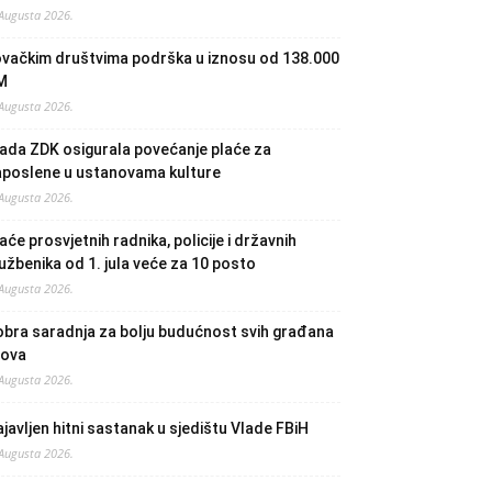
 Augusta 2026.
ovačkim društvima podrška u iznosu od 138.000
M
 Augusta 2026.
ada ZDK osigurala povećanje plaće za
aposlene u ustanovama kulture
 Augusta 2026.
aće prosvjetnih radnika, policije i državnih
užbenika od 1. jula veće za 10 posto
 Augusta 2026.
bra saradnja za bolju budućnost svih građana
lova
 Augusta 2026.
javljen hitni sastanak u sjedištu Vlade FBiH
 Augusta 2026.