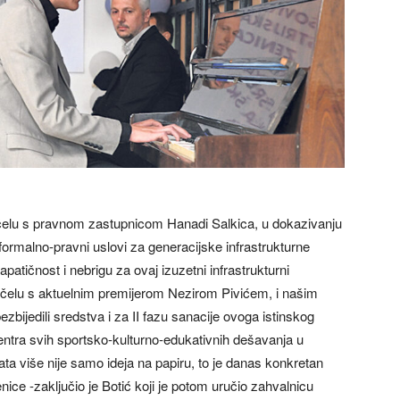
čelu s pravnom zastupnicom Hanadi Salkica, u dokazivanju
formalno-pravni uslovi za generacijske infrastrukturne
atičnost i nebrigu za ovaj izuzetni infrastrukturni
 čelu s aktuelnim premijerom Nezirom Pivićem, i našim
bijedili sredstva i za II fazu sanacije ovoga istinskog
ntra svih sportsko-kulturno-edukativnih dešavanja u
ata više nije samo ideja na papiru, to je danas konkretan
ice -zaključio je Botić koji je potom uručio zahvalnicu