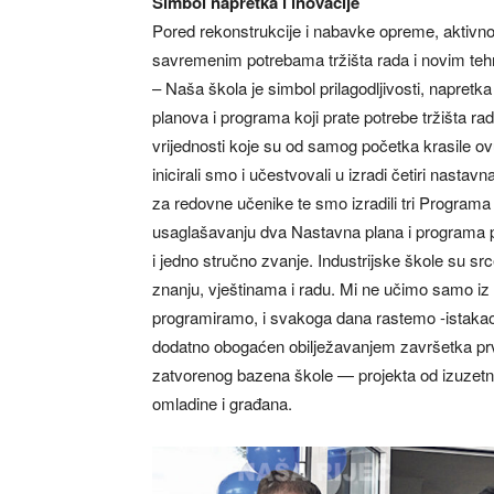
Simbol napretka i inovacije
Pored rekonstrukcije i nabavke opreme, aktivno
savremenim potrebama tržišta rada i novim teh
– Naša škola je simbol prilagodljivosti, napretka
planova i programa koji prate potrebe tržišta 
vrijednosti koje su od samog početka krasile ovu
inicirali smo i učestvovali u izradi četiri nast
za redovne učenike te smo izradili tri Program
usaglašavanju dva Nastavna plana i programa p
i jedno stručno zvanje. Industrijske škole su sr
znanju, vještinama i radu. Mi ne učimo samo iz
programiramo, i svakoga dana rastemo -istakao 
dodatno obogaćen obilježavanjem završetka prve 
zatvorenog bazena škole — projekta od izuzetno
omladine i građana.