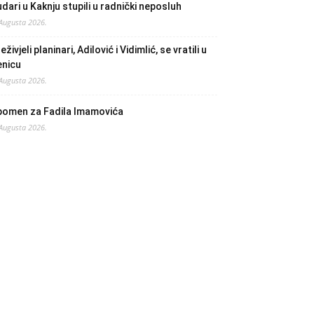
dari u Kaknju stupili u radnički neposluh
 Augusta 2026.
eživjeli planinari, Adilović i Vidimlić, se vratili u
enicu
 Augusta 2026.
pomen za Fadila Imamovića
 Augusta 2026.