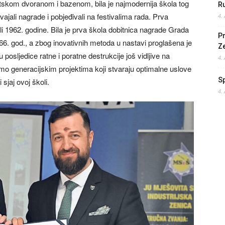
rtskom dvoranom i bazenom, bila je najmodernija škola tog
Ru
jali nagrade i pobjeđivali na festivalima rada. Prva
4.
i 1962. godine. Bila je prva škola dobitnica nagrade Grada
Pr
6. god., a zbog inovativnih metoda u nastavi proglašena je
Z
osljedice ratne i poratne destrukcije još vidljive na
4.
mo generacijskim projektima koji stvaraju optimalne uslove
S
sjaj ovoj školi.
4.