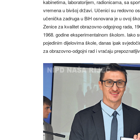
kabinetima, laboratorijem, radionicama, sa spo
vremena u bivšoj državi. Učenici su redovno osva
učenička zadruga u BiH osnovana je u ovoj škol
Zenice za kvalitet obrazovno-odgojnog rada, 196
1968. godine eksperimentalnom školom. Iako su p
pojedinim dijelovima škole, danas ipak svjedoči
za obrazovno-odgojni rad i vraćaju prepoznatljivi 