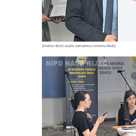
Direktor Botić uručio zahvalnicu ministru Mušiji