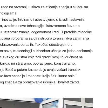
 rade na stvaranju uslova za sticanje znanja u skladu sa
nologijama.
 i inovacije. Iniciramo i učestvujemo u izradi nastavnih
rada, uvodimo nove tehnologije i istovremeno čuvamo
 ustanovu: znanje, odgovornost i rad. U protekle tri godine
avna plana i programa za dva stručna zvanja i dva zanimanja
a obrazovanja odraslih. Također, učestvujemo u
o novoj metodologiji s ishodima učenja za jedno zanimanje
ce svakog društva koje želi graditi svoju budućnost na
 knjiga, mi stvaramo, popravljamo, konstruiramo,
je Botić a potom kazao da je ovaj svečani trenutak
faze sanacije i rekonstrukcije fiskulturne sale i
g značaja za obrazovanje učenika i kvalitet života