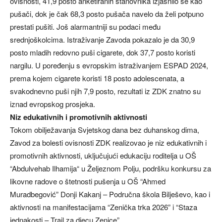
ovisnosti, 41,9 posto anketiranih stanovnika izjasnilo se kao
pušači, dok je čak 68,3 posto pušača navelo da želi potpuno
prestati pušiti. Još alarmantniji su podaci među
srednjoškolcima. Istraživanje Zavoda pokazalo je da 30,9
posto mladih redovno puši cigarete, dok 37,7 posto koristi
nargilu. U poređenju s evropskim istraživanjem ESPAD 2024,
prema kojem cigarete koristi 18 posto adolescenata, a
svakodnevno puši njih 7,9 posto, rezultati iz ZDK znatno su
iznad evropskog prosjeka.
Niz edukativnih i promotivnih aktivnosti
Tokom obilježavanja Svjetskog dana bez duhanskog dima,
Zavod za bolesti ovisnosti ZDK realizovao je niz edukativnih i
promotivnih aktivnosti, uključujući edukaciju roditelja u OŠ
“Abdulvehab Ilhamija“ u Željeznom Polju, podršku konkursu za
likovne radove o štetnosti pušenja u OŠ “Ahmed
Muradbegović” Donji Kakanj – Područna škola Bilješevo, kao i
aktivnosti na manifestacijama “Zenička trka 2026” i “Staza
jednakosti – Trail za djecu Zenice”.