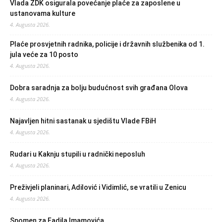
Vlada ZDK osigurala povećanje plaće za zaposlene u
ustanovama kulture
4. Augusta 2026.
Plaće prosvjetnih radnika, policije i državnih službenika od 1.
jula veće za 10 posto
4. Augusta 2026.
Dobra saradnja za bolju budućnost svih građana Olova
4. Augusta 2026.
Najavljen hitni sastanak u sjedištu Vlade FBiH
4. Augusta 2026.
Rudari u Kaknju stupili u radnički neposluh
4. Augusta 2026.
Preživjeli planinari, Adilović i Vidimlić, se vratili u Zenicu
4. Augusta 2026.
Spomen za Fadila Imamovića