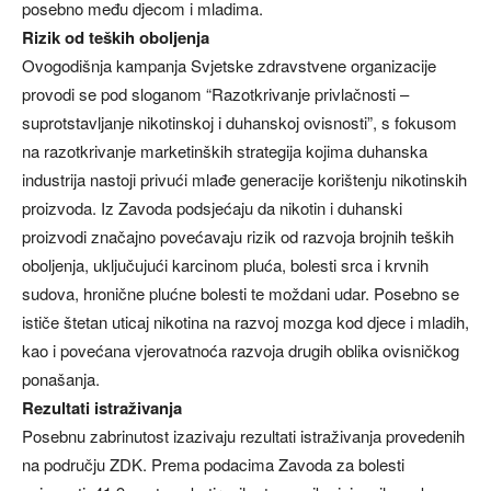
posebno među djecom i mladima.
Rizik od teških oboljenja
Ovogodišnja kampanja Svjetske zdravstvene organizacije
provodi se pod sloganom “Razotkrivanje privlačnosti –
suprotstavljanje nikotinskoj i duhanskoj ovisnosti”, s fokusom
na razotkrivanje marketinških strategija kojima duhanska
industrija nastoji privući mlađe generacije korištenju nikotinskih
proizvoda. Iz Zavoda podsjećaju da nikotin i duhanski
proizvodi značajno povećavaju rizik od razvoja brojnih teških
oboljenja, uključujući karcinom pluća, bolesti srca i krvnih
sudova, hronične plućne bolesti te moždani udar. Posebno se
ističe štetan uticaj nikotina na razvoj mozga kod djece i mladih,
kao i povećana vjerovatnoća razvoja drugih oblika ovisničkog
ponašanja.
Rezultati istraživanja
Posebnu zabrinutost izazivaju rezultati istraživanja provedenih
na području ZDK. Prema podacima Zavoda za bolesti