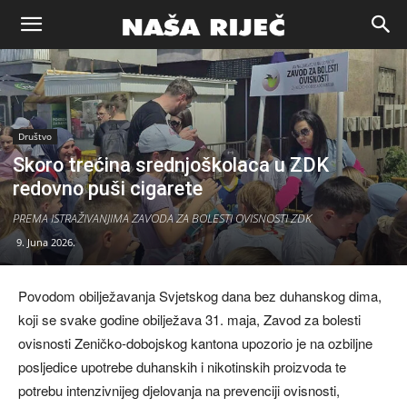
Naša
riječ
Društvo
Skoro trećina srednjoškolaca u ZDK
Zenica
redovno puši cigarete
PREMA ISTRAŽIVANJIMA ZAVODA ZA BOLESTI OVISNOSTI ZDK
9. Juna 2026.
Povodom obilježavanja Svjetskog dana bez duhanskog dima,
koji se svake godine obilježava 31. maja, Zavod za bolesti
ovisnosti Zeničko-dobojskog kantona upozorio je na ozbiljne
posljedice upotrebe duhanskih i nikotinskih proizvoda te
potrebu intenzivnijeg djelovanja na prevenciji ovisnosti,