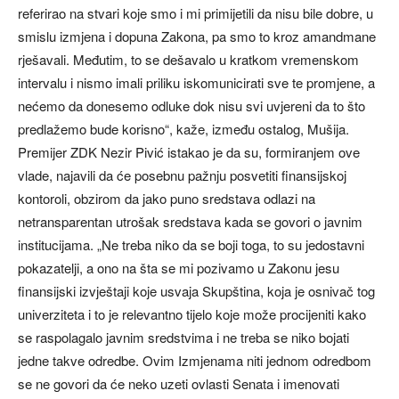
referirao na stvari koje smo i mi primijetili da nisu bile dobre, u
smislu izmjena i dopuna Zakona, pa smo to kroz amandmane
rješavali. Međutim, to se dešavalo u kratkom vremenskom
intervalu i nismo imali priliku iskomunicirati sve te promjene, a
nećemo da donesemo odluke dok nisu svi uvjereni da to što
predlažemo bude korisno“, kaže, između ostalog, Mušija.
Premijer ZDK Nezir Pivić istakao je da su, formiranjem ove
vlade, najavili da će posebnu pažnju posvetiti finansijskoj
kontoroli, obzirom da jako puno sredstava odlazi na
netransparentan utrošak sredstava kada se govori o javnim
institucijama. „Ne treba niko da se boji toga, to su jedostavni
pokazatelji, a ono na šta se mi pozivamo u Zakonu jesu
finansijski izvještaji koje usvaja Skupština, koja je osnivač tog
univerziteta i to je relevantno tijelo koje može procijeniti kako
se raspolagalo javnim sredstvima i ne treba se niko bojati
jedne takve odredbe. Ovim Izmjenama niti jednom odredbom
se ne govori da će neko uzeti ovlasti Senata i imenovati