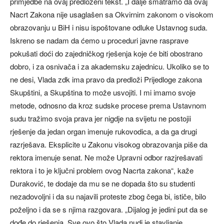
primjedbe na ovaj predloženi tekst. „I dalje smatramo da ovaj
Nacrt Zakona nije usaglašen sa Okvirnim zakonom o visokom
obrazovanju u BiH i nisu ispoštovane odluke Ustavnog suda.
Iskreno se nadam da ćemo u proceduri javne rasprave
pokušati doći do zajedničkog rješenja koje će biti obostrano
dobro, i za osnivača i za akademsku zajednicu. Ukoliko se to
ne desi, Vlada zdk ima pravo da predloži Prijedloge zakona
Skupštini, a Skupština to može usvojiti. I mi imamo svoje
metode, odnosno da kroz sudske procese prema Ustavnom
sudu tražimo svoja prava jer nigdje na svijetu ne postojii
rješenje da jedan organ imenuje rukovodica, a da ga drugi
razrješava. Eksplicite u Zakonu visokog obrazovanja piše da
rektora imenuje senat. Ne može Upravni odbor razjrešavati
rektora i to je ključni problem ovog Nacrta zakona“, kaže
Duraković, te dodaje da mu se ne dopada što su studenti
nezadovoljni i da su najavili proteste zbog čega bi, ističe, bilo
poželjno i da se s njima razgovara. „Dijalog je jedini put da se
dođe do rješenja. Sve ovo što Vlada nudi je stavljanje