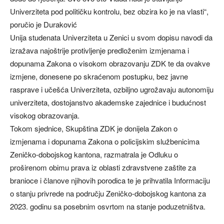
Univerziteta pod političku kontrolu, bez obzira ko je na vlasti“,
poručio je Duraković
Unija studenata Univerziteta u Zenici u svom dopisu navodi da
izražava najoštrije protivljenje predloženim izmjenama i
dopunama Zakona o visokom obrazovanju ZDK te da ovakve
izmjene, donesene po skraćenom postupku, bez javne
rasprave i učešća Univerziteta, ozbiljno ugrožavaju autonomiju
univerziteta, dostojanstvo akademske zajednice i budućnost
visokog obrazovanja.
Tokom sjednice, Skupština ZDK je donijela Zakon o
izmjenama i dopunama Zakona o policijskim službenicima
Zeničko-dobojskog kantona, razmatrala je Odluku o
proširenom obimu prava iz oblasti zdravstvene zaštite za
branioce i članove njihovih porodica te je prihvatila Informaciju
o stanju privrede na području Zeničko-dobojskog kantona za
2023. godinu sa posebnim osvrtom na stanje poduzetništva.