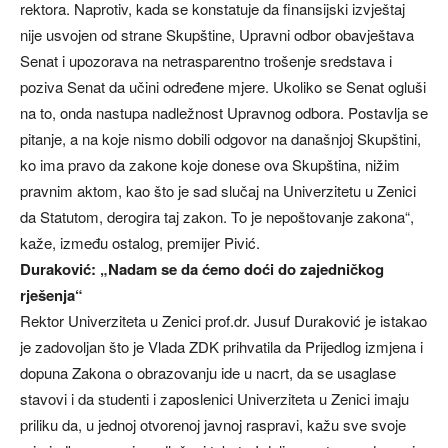
rektora. Naprotiv, kada se konstatuje da finansijski izvještaj
nije usvojen od strane Skupštine, Upravni odbor obavještava
Senat i upozorava na netrasparentno trošenje sredstava i
poziva Senat da učini određene mjere. Ukoliko se Senat ogluši
na to, onda nastupa nadležnost Upravnog odbora. Postavlja se
pitanje, a na koje nismo dobili odgovor na današnjoj Skupštini,
ko ima pravo da zakone koje donese ova Skupština, nižim
pravnim aktom, kao što je sad slučaj na Univerzitetu u Zenici
da Statutom, derogira taj zakon. To je nepoštovanje zakona“,
kaže, između ostalog, premijer Pivić.
Duraković: „Nadam se da ćemo doći do zajedničkog
rješenja“
Rektor Univerziteta u Zenici prof.dr. Jusuf Duraković je istakao
je zadovoljan što je Vlada ZDK prihvatila da Prijedlog izmjena i
dopuna Zakona o obrazovanju ide u nacrt, da se usaglase
stavovi i da studenti i zaposlenici Univerziteta u Zenici imaju
priliku da, u jednoj otvorenoj javnoj raspravi, kažu sve svoje