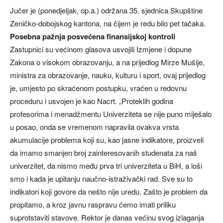
Jučer je (ponedjeljak, op.a.) održana 35. sjednica Skupštine
Zeničko-dobojskog kantona, na čijem je redu bilo pet tačaka.
Posebna pažnja posvećena finansijskoj kontroli
Zastupnici su većinom glasova usvojili Izmjene i dopune
Zakona o visokom obrazovanju, a na prijedlog Mirze Mušije,
ministra za obrazovanje, nauku, kulturu i sport, ovaj prijedlog
je, umjesto po skraćenom postupku, vraćen u redovnu
proceduru i usvojen je kao Nacrt. „Proteklih godina
profesorima i menadžmentu Univerziteta se nije puno miješalo
u posao, onda se vremenom napravila ovakva vrsta
akumulacije problema koji su, kao jasne indikatore, proizveli
da imamo smanjen broj zainteresovanih studenata za naš
univerzitet, da nismo među prva tri univerziteta u BiH, a loši
smo i kada je upitanju naučno-istraživački rad. Sve su to
indikatori koji govore da nešto nije uredu. Zašto je problem da
propitamo, a kroz javnu raspravu ćemo imati priliku
suprotstaviti stavove. Rektor je danas većinu svog izlaganja